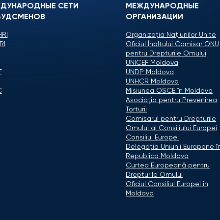
ДУНАРОДНЫЕ СЕТИ
МЕЖДУНАРОДНЫЕ
УДСМЕНОВ
ОРГАНИЗАЦИИ
RI
Organizaţia Naţiunilor Unite
RI
Oficiul Înaltului Comisar ONU
pentru Drepturile Omului
UNICEF Moldova
F
UNDP Moldova
UNHCR Moldova
C
Misiunea OSCE în Moldova
Asociaţia pentru Prevenirea
Torturii
Comisarul pentru Drepturile
Omului al Consiliului Europei
Consiliul Europei
Delegaţia Uniunii Europene î
Republica Moldova
Curtea Europeană pentru
Drepturile Omului
Oficiul Consiliul Europei în
Moldova