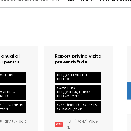
 anual al
Raport privind vizita
ui pentru
preventivă de
ea Torturii
monitorizare
efectuată la
РАЩЕНИЕ
ПРЕДОТВРАЩЕНИЕ
Penitenciarul nr. 15 —
ПЫТОК
Cricova al
О
СОВЕТ ПО
Administrației
ЕЖДЕНИЮ
ПРЕДУПРЕЖДЕНИЮ
NPT)
ПЫТОК (MNPT)
Naționale a
Penitenciarelor la
PT) – ОТЧЕТЫ
CPPT (MNPT) – ОТЧЕТЫ
data de 27 aprilie
ЕНИИ
О ПОСЕЩЕНИИ
2023
(Файл) 7,406.3
PDF (Файл) 906.9
PDF
KB