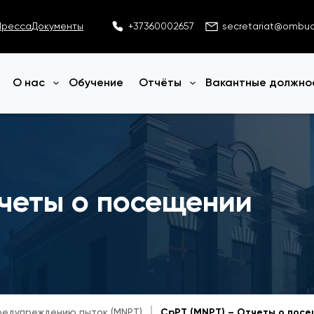
Пресса
Документы
+37360002657
secretariat@ombu
О нас
Обучение
Отчёты
Вакантные должно
Открыть меню
Открыть меню
тчеты о посещении
редупреждению пыток (MNPT)
CpPT (MNPT) – Отчеты о пос