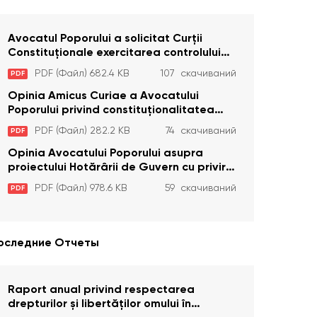
Avocatul Poporului a solicitat Curţii
Constituţionale exercitarea controlului
constituţionalităţii unor prevederi cu
PDF (Файл) 682.4 KB
107 скачиваний
PDF
privire la plata alocației sociale de stat
persoanelor cu dizabilitați care sunt
Opinia Amicus Curiae a Avocatului
private de liberate
Poporului privind constituționalitatea
unor prevederi care interzic angajarea în
PDF (Файл) 282.2 KB
74 скачиваний
PDF
organizațiile de pază particulară a
persoanelor condamnate pentru
Opinia Avocatului Poporului asupra
comiterea cu intenție a unor infracțiuni a
proiectului Hotărârii de Guvern cu privire
fost luată în considerare de Curtea
la aprobarea proiectului de lege privind
PDF (Файл) 978.6 KB
59 скачиваний
PDF
Constituțională
activitatea sanitară veterinarăa
оследние Отчеты
Raport anual privind respectarea
drepturilor și libertăților omului în