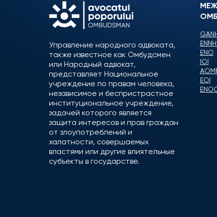
МЕЖ
ОМБ
GANH
ENNH
Управление народного адвоката,
ENO
также известное как Омбудсмен
IOI
или Народный адвокат,
AOM
представляет Национальное
EOI
учреждение по правам человека,
ENO
независимое и беспристрастное
институциональное учреждение,
задачей которого является
защита интересов и прав граждан
от злоупотреблений и
халатности, совершаемых
властями или другие влиятельные
субъекты в государстве.