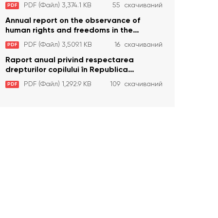
Republica Moldova în anul 2023
PDF (Файл) 3,374.1 KB
55 скачиваний
PDF
Annual report on the observance of
human rights and freedoms in the
Republic of Moldova in 2023
PDF (Файл) 3,509.1 KB
16 скачиваний
PDF
Raport anual privind respectarea
drepturilor copilului în Republica
Moldova în anul 2023
PDF (Файл) 1,292.9 KB
109 скачиваний
PDF