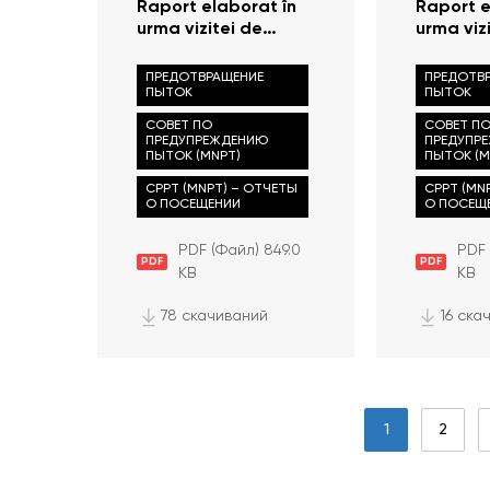
Raport elaborat în
Raport e
urma vizitei de
urma viz
monitorizare
monitori
efectuate la
efectuat
ПРЕДОТВРАЩЕНИЕ
ПРЕДОТВ
Penitenciarul nr. 7 —
ПЫТОК
Inspecto
ПЫТОК
Rusca la 20.01.2023
poliție 
СОВЕТ ПО
СОВЕТ П
ПРЕДУПРЕЖДЕНИЮ
ПРЕДУПР
ПЫТОК (MNPT)
ПЫТОК (M
CPPT (MNPT) – ОТЧЕТЫ
CPPT (MN
О ПОСЕЩЕНИИ
О ПОСЕЩ
PDF (Файл) 849.0
PDF 
PDF
PDF
KB
KB
78 скачиваний
16 ска
1
2