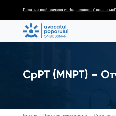
Подать онлайн заявление
Надлежащее Управление
CpPT (MNPT) – О
Главная
Предотвращение пыток
Совет по п