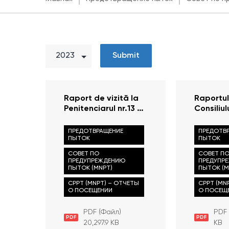
Submit
Raport de vizită la
Raportul
Penitenciarul nr.13 —
Consiliul
Chișinău, 2 august
Prevenir
2023
2022
ПРЕДОТВРАЩЕНИЕ
ПРЕДОТВ
ПЫТОК
ПЫТОК
СОВЕТ ПО
СОВЕТ П
ПРЕДУПРЕЖДЕНИЮ
ПРЕДУПР
ПЫТОК (MNPT)
ПЫТОК (M
CPPT (MNPT) – ОТЧЕТЫ
CPPT (MN
О ПОСЕЩЕНИИ
О ПОСЕЩ
PDF (Файл)
PDF 
PDF
PDF
20,297.9 KB
KB