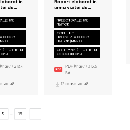
laborat în
Raport elaborat în
itei de
urma vizitei de
zare
monitorizare
e la
efectuate la
РАЩЕНИЕ
ПРЕДОТВРАЩЕНИЕ
ratul de
Inspectoratul de
ПЫТОК
Dubăsari
poliție Criuleni
О
СОВЕТ ПО
ЕЖДЕНИЮ
ПРЕДУПРЕЖДЕНИЮ
NPT)
ПЫТОК (MNPT)
PT) – ОТЧЕТЫ
CPPT (MNPT) – ОТЧЕТЫ
ЕНИИ
О ПОСЕЩЕНИИ
(Файл) 218.4
PDF (Файл) 315.6
PDF
KB
чиваний
17 скачиваний
3
…
19