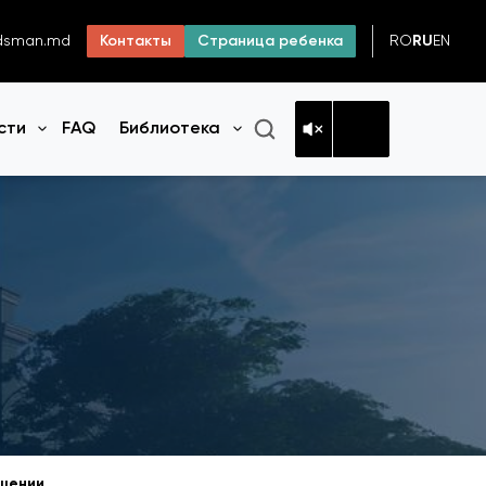
RO
RU
EN
dsman.md
Контакты
Страница ребенка
сти
FAQ
Библиотека
Открыть меню
Открыть меню
ещении