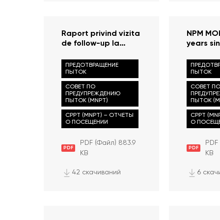
Raport privind vizita
NPM MO
de follow-up la
years si
Penitenciarul nr.18
ratificat
Brănești din 08
CAT on 2
ПРЕДОТВРАЩЕНИЕ
ПРЕДОТВ
august 2023
ПЫТОК
ПЫТОК
СОВЕТ ПО
СОВЕТ П
ПРЕДУПРЕЖДЕНИЮ
ПРЕДУПР
ПЫТОК (MNPT)
ПЫТОК (M
CPPT (MNPT) – ОТЧЕТЫ
CPPT (MN
О ПОСЕЩЕНИИ
О ПОСЕЩ
PDF (Файл) 883.9
PDF 
PDF
PDF
KB
KB
42 скачиваний
6 скач