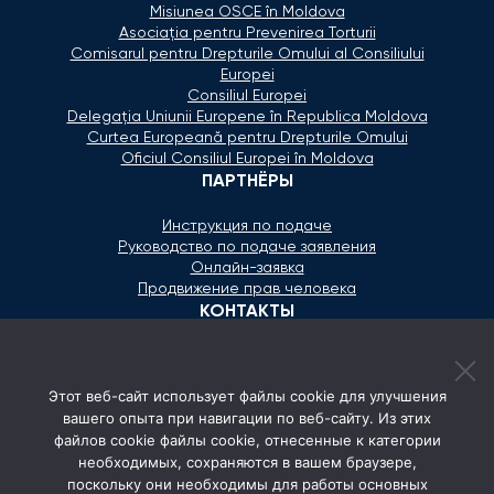
Misiunea OSCE în Moldova
Asociaţia pentru Prevenirea Torturii
Comisarul pentru Drepturile Omului al Consiliului
Europei
Consiliul Europei
Delegaţia Uniunii Europene în Republica Moldova
Curtea Europeană pentru Drepturile Omului
Oficiul Consiliul Europei în Moldova
ПАРТНЁРЫ
Инструкция по подаче
Руководство по подаче заявления
Онлайн-заявка
Продвижение прав человека
КОНТАКТЫ
+373 600 02 657
Этот веб-сайт использует файлы cookie для улучшения
secretariat@ombudsman.md
вашего опыта при навигации по веб-сайту. Из этих
файлов cookie файлы cookie, отнесенные к категории
Улица Каля Ешилор 11/3, Кишинёв
необходимых, сохраняются в вашем браузере,
Понедельник - Пятница: 08:00 - 17:00
поскольку они необходимы для работы основных