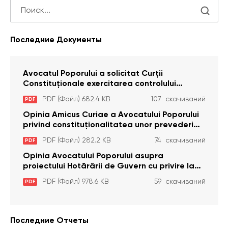
Последние Документы
Avocatul Poporului a solicitat Curţii
Constituţionale exercitarea controlului
constituţionalităţii unor prevederi cu privire la
PDF (Файл) 682.4 KB
107 скачиваний
PDF
plata alocației sociale de stat persoanelor
cu dizabilitați care sunt private de liberate
Opinia Amicus Curiae a Avocatului Poporului
privind constituționalitatea unor prevederi
care interzic angajarea în organizațiile de
PDF (Файл) 282.2 KB
74 скачиваний
PDF
pază particulară a persoanelor condamnate
pentru comiterea cu intenție a unor infracțiuni
Opinia Avocatului Poporului asupra
a fost luată în considerare de Curtea
proiectului Hotărârii de Guvern cu privire la
Constituțională
aprobarea proiectului de lege privind
PDF (Файл) 978.6 KB
59 скачиваний
PDF
activitatea sanitară veterinarăa
Последние Отчеты