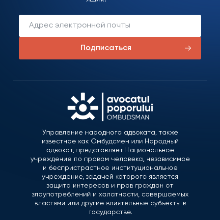
Подписаться
Управление народного адвоката, также
известное как Омбудсмен или Народный
адвокат, представляет Национальное
учреждение по правам человека, независимое
и беспристрастное институциональное
учреждение, задачей которого является
защита интересов и прав граждан от
злоупотреблений и халатности, совершаемых
властями или другие влиятельные субъекты в
государстве.