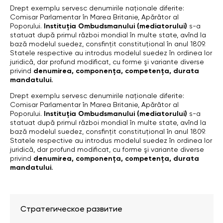
Drept exemplu servesc denumirile naţionale diferite:
Comisar Parlamentar în Marea Britanie, Apărător al
Poporului.
Instituţia Ombudsmanului (mediatorului)
s-a
statuat după primul război mondial în multe state, avînd la
bază modelul suedez, consfinţit constituţional în anul 1809.
Statele respective au introdus modelul suedez în ordinea lor
juridică, dar profund modificat, cu forme şi variante diverse
privind
denumirea, componenţa, competenţa, durata
mandatului.
Drept exemplu servesc denumirile naţionale diferite:
Comisar Parlamentar în Marea Britanie, Apărător al
Poporului.
Instituţia Ombudsmanului (mediatorului)
s-a
statuat după primul război mondial în multe state, avînd la
bază modelul suedez, consfinţit constituţional în anul 1809.
Statele respective au introdus modelul suedez în ordinea lor
juridică, dar profund modificat, cu forme şi variante diverse
privind
denumirea, componenţa, competenţa, durata
mandatului.
Стратегическое развитие