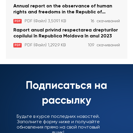
Annual report on the observance of human
rights and freedoms in the Republic of
Moldova in 2023
PDF (Файл) 3,509.1 KB
16 скачиваний
PDF
Raport anual privind respectarea drepturilor
copilului în Republica Moldova în anul 2023
PDF (Файл) 1,292.9 KB
109 скачиваний
PDF
Подписаться на
рассылку
Будьте в курсе последних новостей.
Заполните форму ниже и получайте
обновления прямо на свой почтовый
ящик!