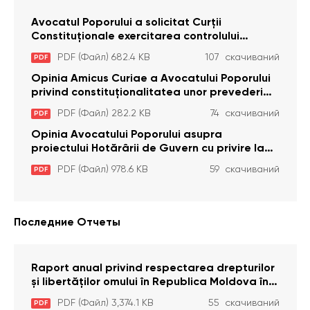
Avocatul Poporului a solicitat Curţii
Constituţionale exercitarea controlului
constituţionalităţii unor prevederi cu privire la
PDF (Файл) 682.4 KB
107 скачиваний
PDF
plata alocației sociale de stat persoanelor
cu dizabilitați care sunt private de liberate
Opinia Amicus Curiae a Avocatului Poporului
privind constituționalitatea unor prevederi
care interzic angajarea în organizațiile de
PDF (Файл) 282.2 KB
74 скачиваний
PDF
pază particulară a persoanelor condamnate
pentru comiterea cu intenție a unor infracțiuni
Opinia Avocatului Poporului asupra
a fost luată în considerare de Curtea
proiectului Hotărârii de Guvern cu privire la
Constituțională
aprobarea proiectului de lege privind
PDF (Файл) 978.6 KB
59 скачиваний
PDF
activitatea sanitară veterinarăa
Последние Отчеты
Raport anual privind respectarea drepturilor
și libertăților omului în Republica Moldova în
anul 2023
PDF (Файл) 3,374.1 KB
55 скачиваний
PDF