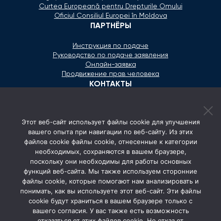
Curtea Europeană pentru Drepturile Omului
Oficiul Consiliul Europei în Moldova
ПАРТНЁРЫ
Инструкция по подаче
Руководство по подаче заявления
Онлайн-заявка
Продвижение прав человека
КОНТАКТЫ
+373 600 02 657
Этот веб-сайт использует файлы cookie для улучшения
secretariat@ombudsman.md
вашего опыта при навигации по веб-сайту. Из этих
файлов cookie файлы cookie, отнесенные к категории
Улица Каля Ешилор 11/3, Кишинёв
необходимых, сохраняются в вашем браузере,
Понедельник - Пятница: 08:00 - 17:00
поскольку они необходимы для работы основных
функций веб-сайта. Мы также используем сторонние
СОЦ. СЕТИ
файлы cookie, которые помогают нам анализировать и
понимать, как вы используете этот веб-сайт. Эти файлы
cookie будут храниться в вашем браузере только с
вашего согласия. У вас также есть возможность
отказаться от этих файлов cookie. Но отказ от