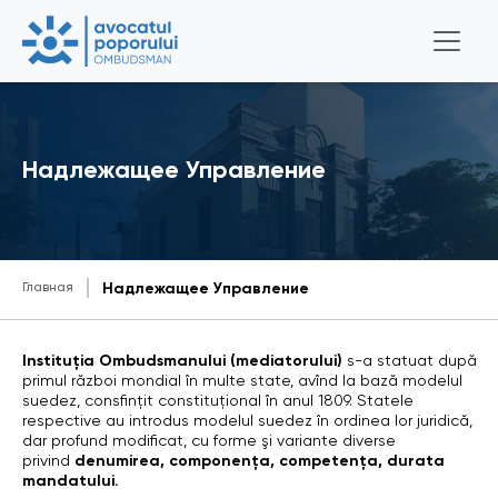
Надлежащее Управление
Главная
Надлежащее Управление
Instituţia Ombudsmanului (mediatorului)
s-a statuat după
primul război mondial în multe state, avînd la bază modelul
suedez, consfinţit constituţional în anul 1809. Statele
respective au introdus modelul suedez în ordinea lor juridică,
dar profund modificat, cu forme şi variante diverse
privind
denumirea, componenţa, competenţa, durata
mandatului.