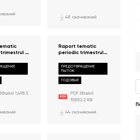
чиваний
48 скачиваний
tematic
Raport tematic
trimestrul III
periodic trimestrul
siguranța în
III, 2023 privind
le
siguranța în sistemul
РАЩЕНИЕ
ПРЕДОТВРАЩЕНИЕ
e, 01 iulie –
penitenciar
ПЫТОК
embrie 2023
ГОДОВЫЕ
(Файл) 1,498.5
PDF (Файл)
PDF
19,882.2 KB
П
чиваний
44 скачиваний