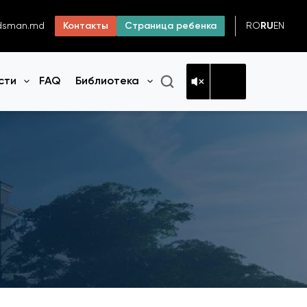
RO
RU
EN
dsman.md
Контакты
Страница ребенка
сти
FAQ
Библиотека
Открыть меню
Открыть меню