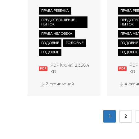
human rights and
свобод 
freedoms in the
Республ
ПРАВА РЕБЁНКА
ПРАВА РЕ
Republic of Moldova
Молдова
ПРЕДОТВРАЩЕНИЕ
ПРЕДОТВ
in 2021
году
ПЫТОК
ПЫТОК
ПРАВА ЧЕЛОВЕКА
ПРАВА ЧЕ
ГОДОВЫЕ
ГОДОВЫЕ
ГОДОВЫЕ
ГОДОВЫЕ
ГОДОВЫЕ
PDF (Файл) 2,358.4
PDF 
PDF
PDF
KB
KB
2 скачиваний
4 скач
1
2