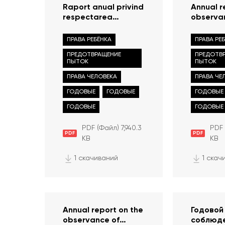
Raport anual privind
Annual r
respectarea
observa
drepturilor și
human r
libertăților omului în
freedoms
ПРАВА РЕБЁНКА
ПРАВА РЕ
Republica Moldova
Republic
ПРЕДОТВРАЩЕНИЕ
ПРЕДОТВ
în anul 2022
in 2022
ПЫТОК
ПЫТОК
ПРАВА ЧЕЛОВЕКА
ПРАВА ЧЕ
ГОДОВЫЕ
ГОДОВЫЕ
ГОДОВЫЕ
ГОДОВЫЕ
ГОДОВЫЕ
PDF (Файл) 7,940.3
PDF 
PDF
PDF
KB
KB
1 скачиваний
1 скач
Annual report on the
Годовой
observance of
соблюде