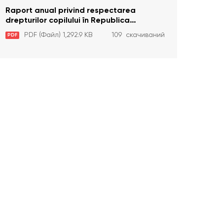
Raport anual privind respectarea
drepturilor copilului în Republica
Moldova în anul 2023
PDF (Файл) 1,292.9 KB
109 скачиваний
PDF