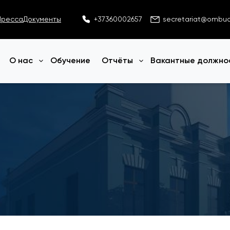
Пресса
Документы
+37360002657
secretariat@ombu
О нас
Обучение
Отчёты
Вакантные должно
Открыть меню
Открыть меню