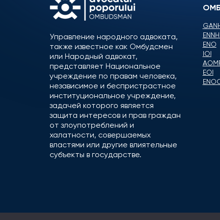
ОМБ
GANH
ENNH
Управление народного адвоката,
ENO
также известное как Омбудсмен
IOI
или Народный адвокат,
AOM
представляет Национальное
EOI
учреждение по правам человека,
ENO
независимое и беспристрастное
институциональное учреждение,
задачей которого является
защита интересов и прав граждан
от злоупотреблений и
халатности, совершаемых
властями или другие влиятельные
субъекты в государстве.