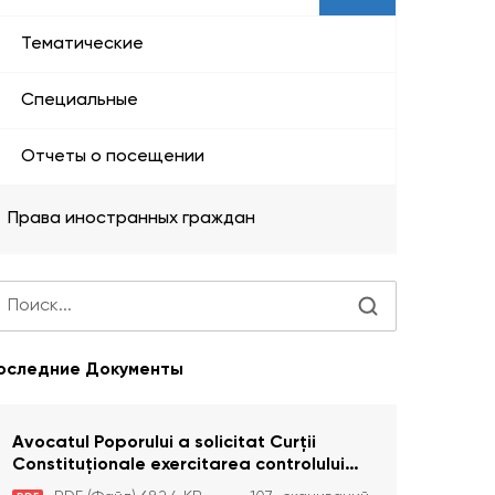
Тематические
Специальные
Отчеты о посещении
Права иностранных граждан
оследние Документы
Avocatul Poporului a solicitat Curţii
Constituţionale exercitarea controlului
constituţionalităţii unor prevederi cu