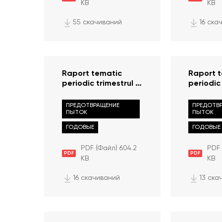
KB
KB
55 скачиваний
16 ска
Raport tematic
Raport 
periodic trimestrul III
periodic 
privind siguranța la
privind 
poliție, 01 iulie – 30
instituții
ПРЕДОТВРАЩЕНИЕ
ПРЕДОТВ
septembrie 2023
ПЫТОК
psihiatric
ПЫТОК
30 sept
ГОДОВЫЕ
ГОДОВЫЕ
PDF (Файл) 604.2
PDF 
PDF
PDF
KB
KB
16 скачиваний
13 ска