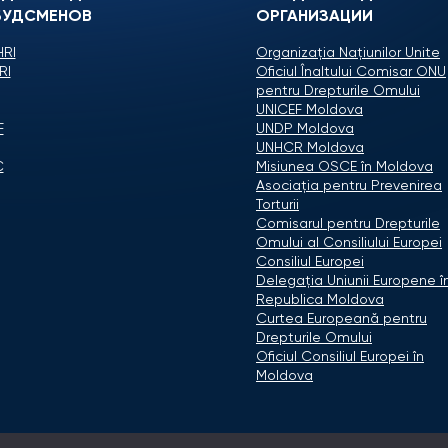
УДСМЕНОВ
ОРГАНИЗАЦИИ
RI
Organizaţia Naţiunilor Unite
RI
Oficiul Înaltului Comisar ONU
pentru Drepturile Omului
UNICEF Moldova
F
UNDP Moldova
UNHCR Moldova
C
Misiunea OSCE în Moldova
Asociaţia pentru Prevenirea
Torturii
Comisarul pentru Drepturile
Omului al Consiliului Europei
Consiliul Europei
Delegaţia Uniunii Europene î
Republica Moldova
Curtea Europeană pentru
Drepturile Omului
Oficiul Consiliul Europei în
Moldova