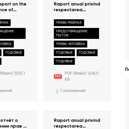
eport on the
Raport anual privind
nce of
respectarea
ights and
drepturilor și
 in the
libertăților omului în
БЁНКА
ПРАВА РЕБЁНКА
 of Moldova
Republica Moldova
РАЩЕНИЕ
ПРЕДОТВРАЩЕНИЕ
în anul 2021
ПЫТОК
ЛОВЕКА
ПРАВА ЧЕЛОВЕКА
ГОДОВЫЕ
ГОДОВЫЕ
ГОДОВЫЕ
ГОДОВЫЕ
П
(Файл) 7,925.1
PDF (Файл) 1,516.0
PDF
KB
иваний
1 скачиваний
 отчёт о
Raport anual privind
нии прав и
respectarea