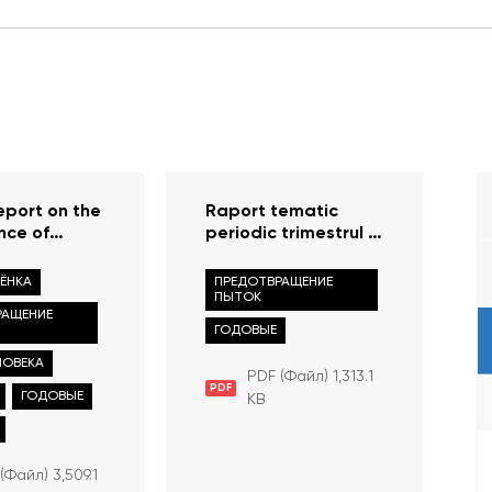
eport on the
Raport tematic
nce of
periodic trimestrul III
ights and
privind siguranța în
 in the
instituțiile
БЁНКА
ПРЕДОТВРАЩЕНИЕ
 of Moldova
rezidențiale; 01 iulie
ПЫТОК
РАЩЕНИЕ
– 30 septembrie
ГОДОВЫЕ
2023
ЛОВЕКА
PDF (Файл) 1,313.1
PDF
ГОДОВЫЕ
KB
(Файл) 3,509.1