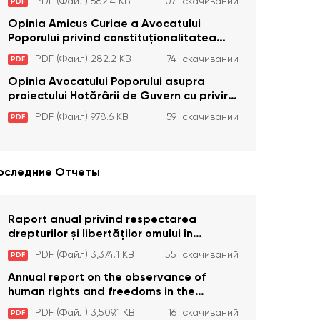
PDF (Файл) 682.4 KB
107 скачиваний
PDF
privire la plata alocației sociale de stat
persoanelor cu dizabilitați care sunt
Opinia Amicus Curiae a Avocatului
private de liberate
Poporului privind constituționalitatea
unor prevederi care interzic angajarea în
PDF (Файл) 282.2 KB
74 скачиваний
PDF
organizațiile de pază particulară a
persoanelor condamnate pentru
Opinia Avocatului Poporului asupra
comiterea cu intenție a unor infracțiuni a
proiectului Hotărârii de Guvern cu privire
fost luată în considerare de Curtea
la aprobarea proiectului de lege privind
PDF (Файл) 978.6 KB
59 скачиваний
PDF
Constituțională
activitatea sanitară veterinarăa
оследние Отчеты
Raport anual privind respectarea
drepturilor și libertăților omului în
Republica Moldova în anul 2023
PDF (Файл) 3,374.1 KB
55 скачиваний
PDF
Annual report on the observance of
human rights and freedoms in the
Republic of Moldova in 2023
PDF (Файл) 3,509.1 KB
16 скачиваний
PDF