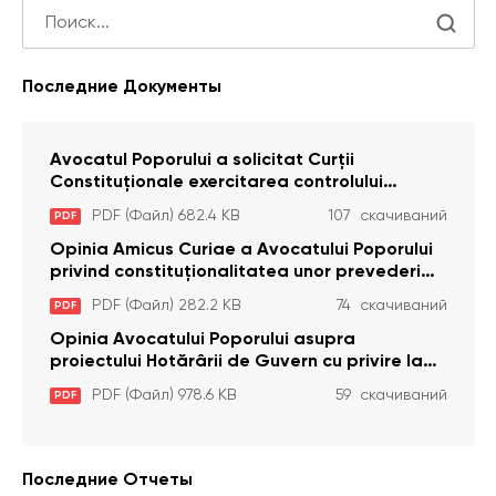
Последние Документы
Avocatul Poporului a solicitat Curţii
Constituţionale exercitarea controlului
constituţionalităţii unor prevederi cu privire la
PDF (Файл) 682.4 KB
107 скачиваний
PDF
plata alocației sociale de stat persoanelor
cu dizabilitați care sunt private de liberate
Opinia Amicus Curiae a Avocatului Poporului
privind constituționalitatea unor prevederi
care interzic angajarea în organizațiile de
PDF (Файл) 282.2 KB
74 скачиваний
PDF
pază particulară a persoanelor condamnate
pentru comiterea cu intenție a unor infracțiuni
Opinia Avocatului Poporului asupra
a fost luată în considerare de Curtea
proiectului Hotărârii de Guvern cu privire la
Constituțională
aprobarea proiectului de lege privind
PDF (Файл) 978.6 KB
59 скачиваний
PDF
activitatea sanitară veterinarăa
Последние Отчеты