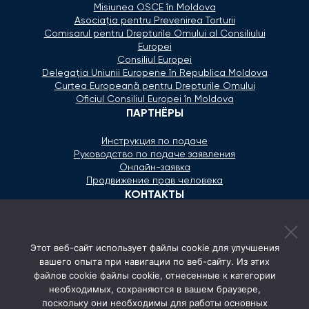
Misiunea OSCE în Moldova
Asociaţia pentru Prevenirea Torturii
Comisarul pentru Drepturile Omului al Consiliului
Europei
Consiliul Europei
Delegaţia Uniunii Europene în Republica Moldova
Curtea Europeană pentru Drepturile Omului
Oficiul Consiliul Europei în Moldova
ПАРТНЁРЫ
Инструкция по подаче
Руководство по подаче заявления
Онлайн-заявка
Продвижение прав человека
КОНТАКТЫ
+373 600 02 657
Этот веб-сайт использует файлы cookie для улучшения
secretariat@ombudsman.md
вашего опыта при навигации по веб-сайту. Из этих
файлов cookie файлы cookie, отнесенные к категории
Улица Каля Ешилор 11/3, Кишинёв
необходимых, сохраняются в вашем браузере,
Понедельник - Пятница: 08:00 - 17:00
поскольку они необходимы для работы основных