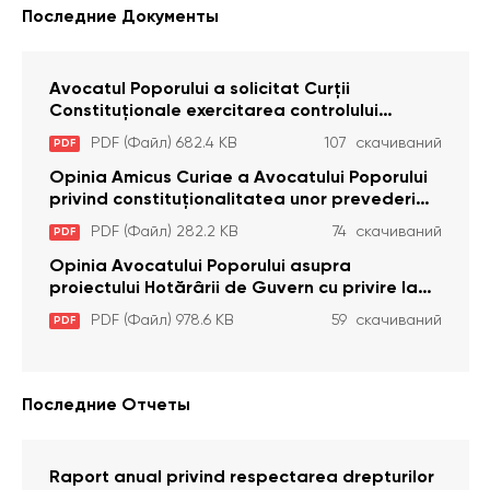
Последние Документы
Avocatul Poporului a solicitat Curţii
Constituţionale exercitarea controlului
constituţionalităţii unor prevederi cu privire la
PDF (Файл) 682.4 KB
107 скачиваний
PDF
plata alocației sociale de stat persoanelor
cu dizabilitați care sunt private de liberate
Opinia Amicus Curiae a Avocatului Poporului
privind constituționalitatea unor prevederi
care interzic angajarea în organizațiile de
PDF (Файл) 282.2 KB
74 скачиваний
PDF
pază particulară a persoanelor condamnate
pentru comiterea cu intenție a unor infracțiuni
Opinia Avocatului Poporului asupra
a fost luată în considerare de Curtea
proiectului Hotărârii de Guvern cu privire la
Constituțională
aprobarea proiectului de lege privind
PDF (Файл) 978.6 KB
59 скачиваний
PDF
activitatea sanitară veterinarăa
Последние Отчеты
Raport anual privind respectarea drepturilor