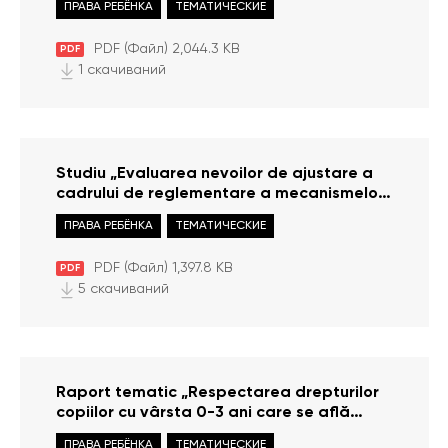
ПРАВА РЕБЁНКА
ТЕМАТИЧЕСКИЕ
executarea pedepsei”
PDF (Файл) 2,044.3 KB
PDF
1 скачиваний
Studiu „Evaluarea nevoilor de ajustare a
cadrului de reglementare a mecanismelor
prin care se asigură protecția copiilor
ПРАВА РЕБЁНКА
ТЕМАТИЧЕСКИЕ
aflați în situații de risc la standardele
internaționale în vederea asigurării
PDF (Файл) 1,397.8 KB
PDF
monitorizării corespunzătoare a
5 скачиваний
Convenției ONU pentru Drepturile
Copilului”
Raport tematic „Respectarea drepturilor
copiilor cu vârsta 0-3 ani care se află
împreună cu mamele lor ce-și execută
ПРАВА РЕБЁНКА
ТЕМАТИЧЕСКИЕ