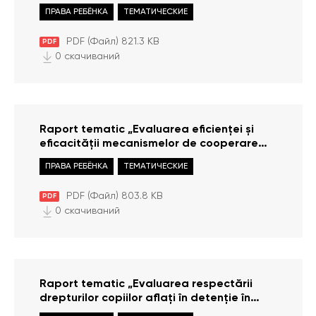
Ombudsmanului Copilului pe parcursul
ПРАВА РЕБЁНКА
ТЕМАТИЧЕСКИЕ
mandatului 2016-2020”
PDF (Файл) 821.3 KB
PDF
0 скачиваний
Raport tematic „Evaluarea eficienței și
eficacității mecanismelor de cooperare
intersectorială în domeniul protecției
ПРАВА РЕБЁНКА
ТЕМАТИЧЕСКИЕ
drepturilor copilului”
PDF (Файл) 803.8 KB
PDF
0 скачиваний
Raport tematic „Evaluarea respectării
drepturilor copiilor aflați în detenție în
legătură cu urmărirea penală sau