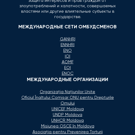
защита интересов и прав граждан от
злоупотреблений и халатности, совершаемых
властями или другие влиятельные субъекты в
государстве.
МЕЖДУНАРОДНЫЕ СЕТИ ОМБУДСМЕНОВ
GANHRI
ENNHRI
ENO
IOI
AOMF
EOI
ENOC
МЕЖДУНАРОДНЫЕ ОРГАНИЗАЦИИ
Organizaţia Naţiunilor Unite
Oficiul Înaltului Comisar ONU pentru Drepturile
Omului
UNICEF Moldova
UNDP Moldova
UNHCR Moldova
Misiunea OSCE în Moldova
Asociaţia pentru Prevenirea Torturii