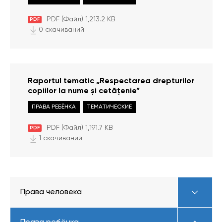
pedeapsa în instituțiile penitenciare din
Republica Moldova”
PDF (Файл) 1,213.2 KB
PDF
0 скачиваний
Raportul tematic „Respectarea drepturilor
copiilor la nume și cetățenie”
ПРАВА РЕБЁНКА
ТЕМАТИЧЕСКИЕ
PDF (Файл) 1,191.7 KB
PDF
1 скачиваний
Права человека