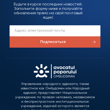
Будьте в курсе последних новостей.
Заполните форму ниже и получайте
обновления прямо на свой почтовый
ящик!
Подписаться
Управление народного адвоката, также
известное как Омбудсмен или Народный
адвокат, представляет Национальное
учреждение по правам человека, независимое
и беспристрастное институциональное
учреждение, задачей которого является