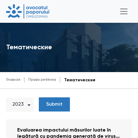
Тематические
Главная
Права ребёнка
Тематические
Submit
Evaluarea impactului măsurilor luate în
legătură cu pandemia generată de virusul