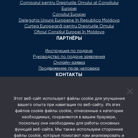
Comisarul pentru Drepturile Omului al Consiliului
Europei
Consiliul Europei
Delegaţia Uniunii Europene în Republica Moldova
Curtea Europeană pentru Drepturile Omului
Oficiul Consiliul Europei în Moldova
ПАРТНЁРЫ
Инструкция по подаче
Руководство по подаче заявления
Онлайн-заявка
Продвижение прав человека
КОНТАКТЫ
+373 600 02 657
Этот веб-сайт использует файлы cookie для улучшения
secretariat@ombudsman.md
вашего опыта при навигации по веб-сайту. Из этих
файлов cookie файлы cookie, отнесенные к категории
Улица Каля Ешилор 11/3, Кишинёв
необходимых, сохраняются в вашем браузере,
Понедельник - Пятница: 08:00 - 17:00
поскольку они необходимы для работы основных
функций веб-сайта. Мы также используем сторонние
СОЦ. СЕТИ
файлы cookie, которые помогают нам анализировать и