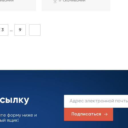
чиваний
17 скачиваний
3
…
9
ссылку
Подписаться
ите форму ниже и
ый ящик!