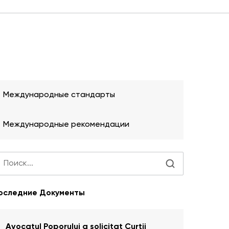
Международные стандарты
Международные рекомендации
оследние Документы
Avocatul Poporului a solicitat Curţii