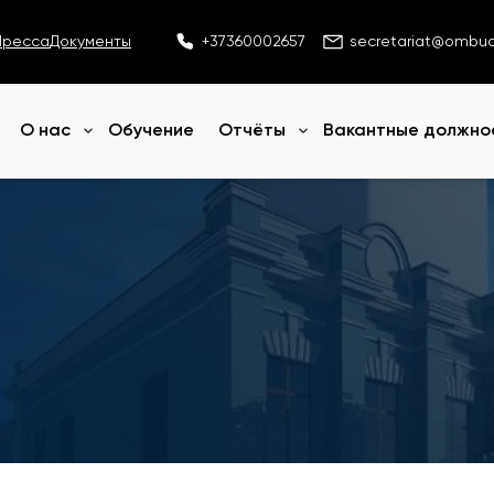
Пресса
Документы
+37360002657
secretariat@ombu
О нас
Обучение
Отчёты
Вакантные должно
Открыть меню
Открыть меню