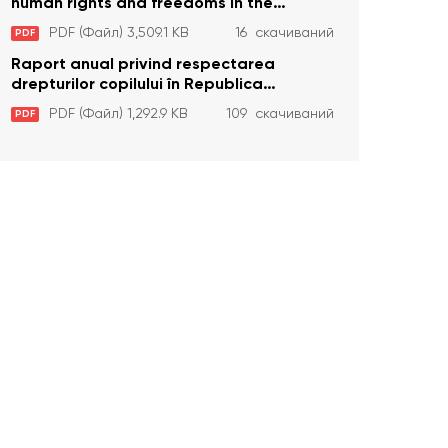
human rights and freedoms in the
Republic of Moldova in 2023
PDF (Файл) 3,509.1 KB
16 скачиваний
PDF
Raport anual privind respectarea
drepturilor copilului în Republica
Moldova în anul 2023
PDF (Файл) 1,292.9 KB
109 скачиваний
PDF