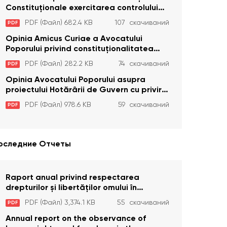
Constituţionale exercitarea controlului
constituţionalităţii unor prevederi cu
PDF (Файл) 682.4 KB
107 скачиваний
PDF
privire la plata alocației sociale de stat
persoanelor cu dizabilitați care sunt
Opinia Amicus Curiae a Avocatului
private de liberate
Poporului privind constituționalitatea
unor prevederi care interzic angajarea în
PDF (Файл) 282.2 KB
74 скачиваний
PDF
organizațiile de pază particulară a
persoanelor condamnate pentru
Opinia Avocatului Poporului asupra
comiterea cu intenție a unor infracțiuni a
proiectului Hotărârii de Guvern cu privire
fost luată în considerare de Curtea
la aprobarea proiectului de lege privind
PDF (Файл) 978.6 KB
59 скачиваний
PDF
Constituțională
activitatea sanitară veterinarăa
оследние Отчеты
Raport anual privind respectarea
drepturilor și libertăților omului în
Republica Moldova în anul 2023
PDF (Файл) 3,374.1 KB
55 скачиваний
PDF
Annual report on the observance of