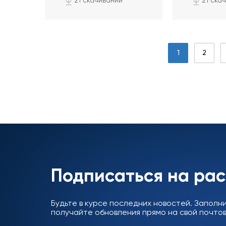
21 скачиваний
21 ска
1
2
Подписаться на ра
Будьте в курсе последних новостей. Заполн
получайте обновления прямо на свой почтов