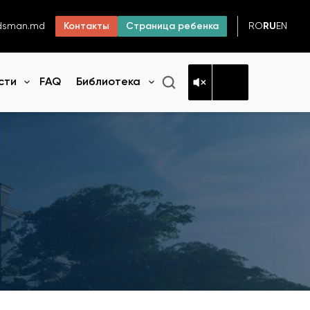
RO
RU
EN
dsman.md
Контакты
Страница ребенка
сти
FAQ
Библиотека
Открыть меню
Открыть меню