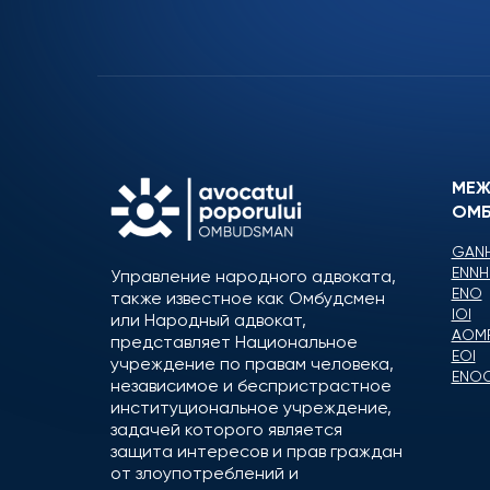
МЕЖ
ОМБ
GANH
ENNH
Управление народного адвоката,
ENO
также известное как Омбудсмен
IOI
или Народный адвокат,
AOM
представляет Национальное
EOI
учреждение по правам человека,
ENO
независимое и беспристрастное
институциональное учреждение,
задачей которого является
защита интересов и прав граждан
от злоупотреблений и