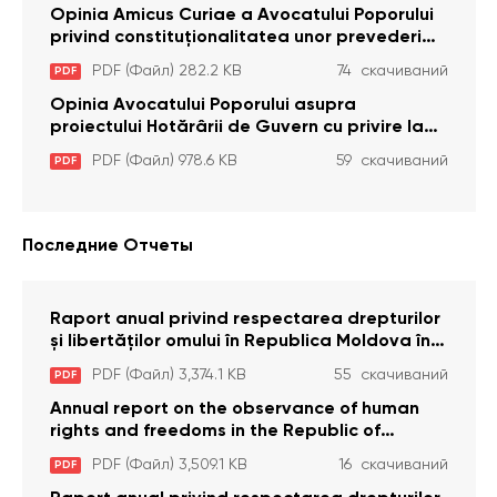
cu dizabilitați care sunt private de liberate
Opinia Amicus Curiae a Avocatului Poporului
privind constituționalitatea unor prevederi
care interzic angajarea în organizațiile de
PDF (Файл) 282.2 KB
74 скачиваний
PDF
pază particulară a persoanelor condamnate
pentru comiterea cu intenție a unor infracțiuni
Opinia Avocatului Poporului asupra
a fost luată în considerare de Curtea
proiectului Hotărârii de Guvern cu privire la
Constituțională
aprobarea proiectului de lege privind
PDF (Файл) 978.6 KB
59 скачиваний
PDF
activitatea sanitară veterinarăa
Последние Отчеты
Raport anual privind respectarea drepturilor
și libertăților omului în Republica Moldova în
anul 2023
PDF (Файл) 3,374.1 KB
55 скачиваний
PDF
Annual report on the observance of human
rights and freedoms in the Republic of
Moldova in 2023
PDF (Файл) 3,509.1 KB
16 скачиваний
PDF