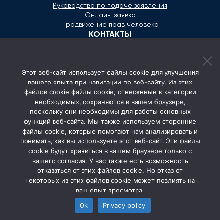
Руководство по подаче заявления
Онлайн-заявка
Продвижение прав человека
КОНТАКТЫ
+373 600 02 657
Этот веб-сайт использует файлы cookie для улучшения
secretariat@ombudsman.md
вашего опыта при навигации по веб-сайту. Из этих
файлов cookie файлы cookie, отнесенные к категории
Улица Каля Ешилор 11/3, Кишинёв
необходимых, сохраняются в вашем браузере,
Понедельник - Пятница: 08:00 - 17:00
поскольку они необходимы для работы основных
функций веб-сайта. Мы также используем сторонние
СОЦ. СЕТИ
файлы cookie, которые помогают нам анализировать и
понимать, как вы используете этот веб-сайт. Эти файлы
cookie будут храниться в вашем браузере только с
вашего согласия. У вас также есть возможность
отказаться от этих файлов cookie. Но отказ от
некоторых из этих файлов cookie может повлиять на
ваш опыт просмотра.
Ok
Privacy policy
© 2026 Avocatul Poporului Ombudsman. All rights
reserved.