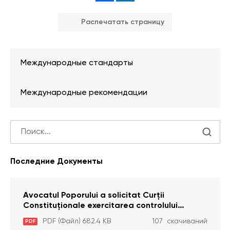
Распечатать страницу
Международные стандарты
Международные рекомендации
Последние Документы
Avocatul Poporului a solicitat Curţii
Constituţionale exercitarea controlului
constituţionalităţii unor prevederi cu privire la
PDF (Файл) 682.4 KB
107 скачиваний
PDF
plata alocației sociale de stat persoanelor