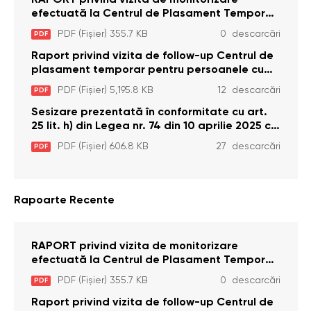
efectuată la Centrul de Plasament Temporar
pentru Persoane cu Dizabilități (Adulte) din s.
PDF (Fișier) 355.7 KB
0 descarcări
PDF
Brînzeni, r. Edineț, din data de 25 mai 2026
Raport privind vizita de follow-up Centrul de
plasament temporar pentru persoanele cu
dizabilități (adulte) Bădiceni, Soroca (11 iunie
PDF (Fișier) 5,195.8 KB
12 descarcări
PDF
2026)
Sesizare prezentată în conformitate cu art.
25 lit. h) din Legea nr. 74 din 10 aprilie 2025 cu
privire la Curtea Constituțională şi art. 26 din
PDF (Fișier) 606.8 KB
27 descarcări
PDF
Legea cu privire la Avocatul Poporului
(Ombudsmanul) nr. 52/2014
Rapoarte Recente
RAPORT privind vizita de monitorizare
efectuată la Centrul de Plasament Temporar
pentru Persoane cu Dizabilități (Adulte) din s.
PDF (Fișier) 355.7 KB
0 descarcări
PDF
Brînzeni, r. Edineț, din data de 25 mai 2026
Raport privind vizita de follow-up Centrul de