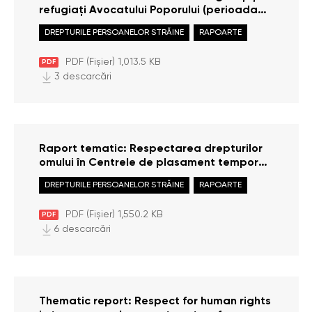
refugiați Avocatului Poporului (perioada
ianuarie – octombrie 2025)
DREPTURILE PERSOANELOR STRĂINE
RAPOARTE
PDF (Fișier) 1,013.5 KB
PDF
3 descarcări
Raport tematic: Respectarea drepturilor
omului în Centrele de plasament temporar
pentru persoane strămutate de pe
DREPTURILE PERSOANELOR STRĂINE
RAPOARTE
teritoriul altor state. Evoluția politicilor și
practicilor de cazare în perioada 2022 –
PDF (Fișier) 1,550.2 KB
PDF
2025
6 descarcări
Thematic report: Respect for human rights