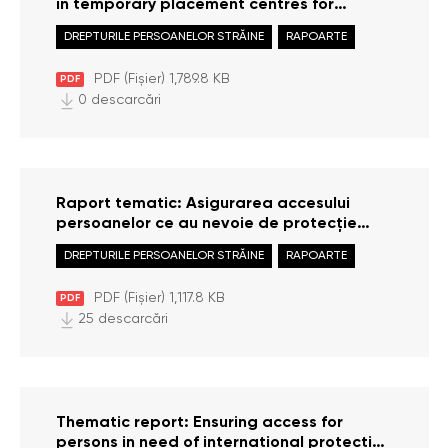
in temporary placement centres for
displaced persons from other countries
DREPTURILE PERSOANELOR STRĂINE
RAPOARTE
(evolution of accommodation policies and
practices in 2022 – 2025)
PDF (Fișier) 1,789.8 KB
PDF
0 descarcări
Raport tematic: Asigurarea accesului
persoanelor ce au nevoie de protecție
internațională la punctul de trecere a
DREPTURILE PERSOANELOR STRĂINE
RAPOARTE
frontierei aeriene a Republicii Moldova
(situația anului 2024)
PDF (Fișier) 1,117.8 KB
PDF
25 descarcări
Thematic report: Ensuring access for
persons in need of international protection