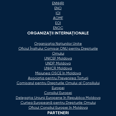
ENNHRI
ENO
IOI
AOMF
EOI
ENOC
ORGANIZAŢII INTERNAŢIONALE
Organizaţia Naţiunilor Unite
Oficiul Înaltului Comisar ONU pentru Drepturile
Omului
UNICEF Moldova
UNDP Moldova
UNHCR Moldova
Misiunea OSCE în Moldova
Asociaţia pentru Prevenirea Torturii
Comisarul pentru Drepturile Omului al Consiliului
Europei
Consiliul Europei
Delegaţia Uniunii Europene în Republica Moldova
Curtea Europeană pentru Drepturile Omului
Oficiul Consiliul Europei în Moldova
PARTENERI