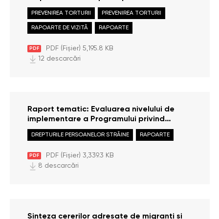
persoanele cu dizabilități (adulte)
PREVENIREA TORTURII
PREVENIREA TORTURII
Bădiceni, Soroca (11 iunie 2026)
RAPOARTE DE VIZITĂ
RAPOARTE
PDF (Fișier) 5,195.8 KB
PDF
12 descarcări
Raport tematic: Evaluarea nivelului de
implementare a Programului privind
gestionarea fluxului migrațional, azilului și
DREPTURILE PERSOANELOR STRĂINE
RAPOARTE
integrării străinilor pentru anii 2022 – 2025
PDF (Fișier) 3,339.3 KB
PDF
8 descarcări
Sinteza cererilor adresate de migranți și