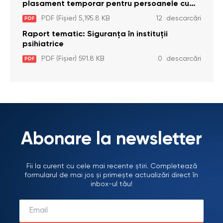
plasament temporar pentru persoanele cu
dizabilități (adulte) Bădiceni, Soroca (11 iunie
PDF (Fișier) 5,195.8 KB
12 descarcări
PDF
2026)
Raport tematic: Siguranța în instituții
psihiatrice
PDF (Fișier) 591.8 KB
0 descarcări
PDF
Abonare la newsletter
Fii la curent cu cele mai recente știri. Completează
formularul de mai jos și primește actualizări direct în
inbox-ul tău!