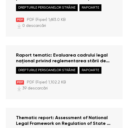
at the Air Border Crossing Point of the
DREPTURILE PERSOANELOR STRĂINE
RAPOARTE
Republic of Moldova (situation of 2024)
PDF (Fișier) 1,693.0 KB
PDF
0 descarcări
Raport tematic: Evaluarea cadrului legal
național privind reglementarea stării de
urgență în Republica Moldova
DREPTURILE PERSOANELOR STRĂINE
RAPOARTE
PDF (Fișier) 1,102.2 KB
PDF
39 descarcări
Thematic report: Assessment of National
Legal Framework on Regulation of State of