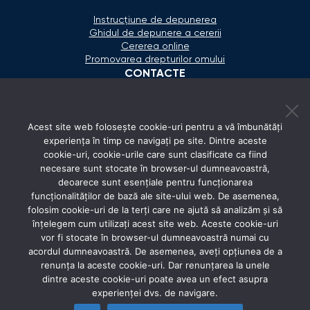
Instrucțiune de depunerea
Ghidul de depunere a cererii
Cererea online
Promovarea drepturilor omului
CONTACTE
+373 600 02 657
Acest site web folosește cookie-uri pentru a vă îmbunătăți
secretariat@ombudsman.md
experiența în timp ce navigați pe site. Dintre aceste
cookie-uri, cookie-urile care sunt clasificate ca fiind
Strada Calea Ieşilor 11/3, Chişinău
necesare sunt stocate în browser-ul dumneavoastră,
Luni - Vineri: 08:00 - 17:00
deoarece sunt esențiale pentru funcționarea
funcționalităților de bază ale site-ului web. De asemenea,
REȚELE SOCIALE
folosim cookie-uri de la terți care ne ajută să analizăm și să
înțelegem cum utilizați acest site web. Aceste cookie-uri
vor fi stocate în browser-ul dumneavoastră numai cu
acordul dumneavoastră. De asemenea, aveți opțiunea de a
renunța la aceste cookie-uri. Dar renunțarea la unele
dintre aceste cookie-uri poate avea un efect asupra
experienței dvs. de navigare.