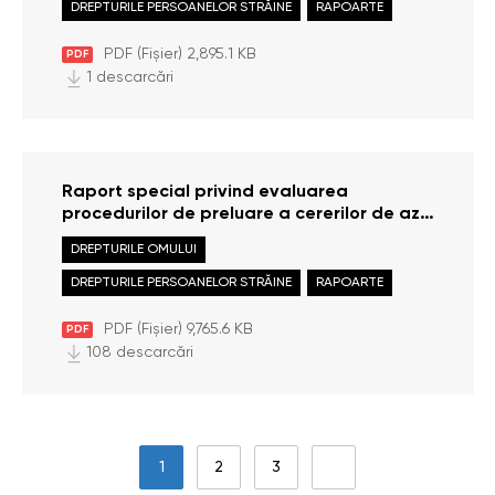
DREPTURILE PERSOANELOR STRĂINE
RAPOARTE
2024)
PDF (Fișier) 2,895.1 KB
PDF
1 descarcări
Raport special privind evaluarea
procedurilor de preluare a cererilor de azil
în Punctul de Trecere a Frontierei de Stat
DREPTURILE OMULUI
„Aeroportul Internațional Chișinău” și
asigurarea drepturilor solicitanților de azil
DREPTURILE PERSOANELOR STRĂINE
RAPOARTE
în cadrul Centrului de cazare al
Inspectoratului General pentru Migrație
PDF (Fișier) 9,765.6 KB
PDF
108 descarcări
1
2
3