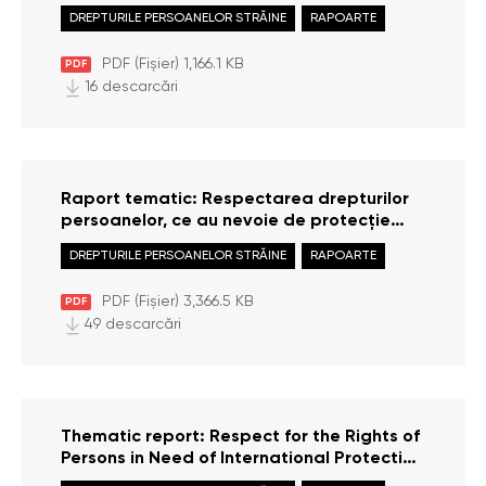
Emergency in the Republic of Moldova
DREPTURILE PERSOANELOR STRĂINE
RAPOARTE
PDF (Fișier) 1,166.1 KB
PDF
16 descarcări
Raport tematic: Respectarea drepturilor
persoanelor, ce au nevoie de protecție
internațională la punctele de trecere a
DREPTURILE PERSOANELOR STRĂINE
RAPOARTE
frontierei (situația anului 2024)
PDF (Fișier) 3,366.5 KB
PDF
49 descarcări
Thematic report: Respect for the Rights of
Persons in Need of International Protection
at Border Crossing Points (situation of