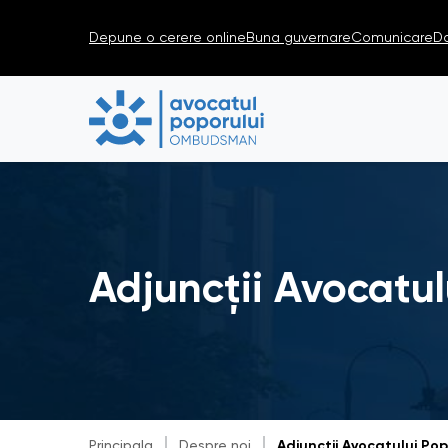
Depune o cerere online
Buna guvernare
Comunicare
D
Adjuncții Avocatul
Principala
Despre noi
Adjuncții Avocatului Pop