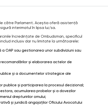
e de către Parlament. Aceștia oferă asistență
gură interimatul în lipsa lui/sa.
arcinile încredințate de Ombudsman, specificul
nclud inclusiv dar nu limitate la următoarele:
ă a OAP sau gestionarea unor subdiviziuni sau
 recomandărilor și elaborarea actelor de
r publice și a documentelor strategice ale
r publice și participarea la procesul decizional;
acestora, acumularea probelor și a dovezilor
meniul drepturirilor omului;
ivă și juridică angajaților Oficiului Avocatului