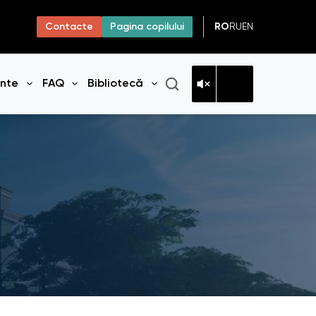
RO
RU
EN
Contacte
Pagina copilului
ante
FAQ
Bibliotecă
niul
Deschide meniul
Deschide meniul
Deschide meniul