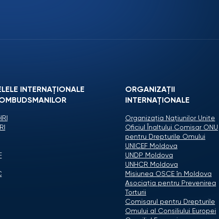
ELELE INTERNAȚIONALE
ORGANIZAŢII
 OMBUDSMANILOR
INTERNAŢIONALE
RI
Organizaţia Naţiunilor Unite
RI
Oficiul Înaltului Comisar ONU
pentru Drepturile Omului
UNICEF Moldova
F
UNDP Moldova
UNHCR Moldova
C
Misiunea OSCE în Moldova
Asociaţia pentru Prevenirea
Torturii
Comisarul pentru Drepturile
Omului al Consiliului Europei