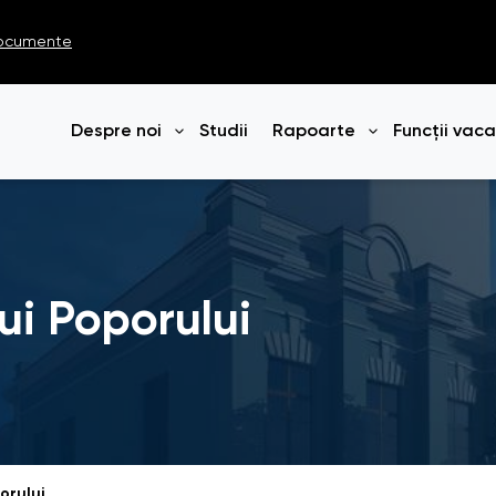
ocumente
Despre noi
Studii
Rapoarte
Funcții vac
Deschide meniul
Deschide me
ui Poporului
orului