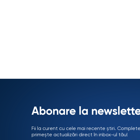
Abonare la newslette
Fii la curent cu cele mai recente știri. Complet
primește actualizări direct în inbox-ul tău!