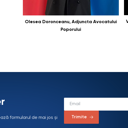
Olesea Doronceanu, Adjuncta Avocatului
Poporului
r
Trimite
ează formularul de mai jos și