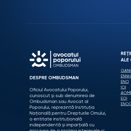
REȚ
ALE
GANH
ENNH
DESPRE OMBUDSMAN
ENO
IOI
Oficiul Avocatului Poporului,
AOM
cunoscut și sub denumirea de
EOI
Ombudsman sau Avocat al
ENO
Poporului, reprezintă Instituția
Națională pentru Drepturile Omului,
o entitate instituțională
independentă și imparțială cu
misiunea de a proteja interesele și