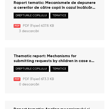
Raport tematic: Mecanismele de depunere
a cererilor de către copii în cazul încălcării
drepturilor acestora
DREPTURILE COPILULUI
TEMATICE
PDF (Fișier) 637.8 KB
PDF
3 descarcări
Thematic report: Mechanisms for
submitting requests by children in case of
violation of their rights
DREPTURILE COPILULUI
TEMATICE
PDF (Fișier) 673.3 KB
PDF
0 descarcări