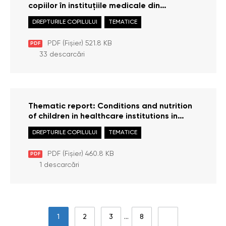
copiilor în instituțiile medicale din
municipiul Chișinău
DREPTURILE COPILULUI
TEMATICE
PDF (Fișier) 521.8 KB
PDF
33 descarcări
Thematic report: Conditions and nutrition
of children in healthcare institutions in
Chisinau Municipality
DREPTURILE COPILULUI
TEMATICE
PDF (Fișier) 460.8 KB
PDF
1 descarcări
1
2
3
…
8