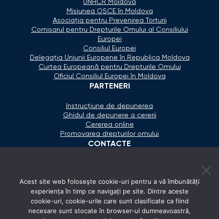
UNHCR Moldova
Misiunea OSCE în Moldova
Asociaţia pentru Prevenirea Torturii
Comisarul pentru Drepturile Omului al Consiliului
Europei
Consiliul Europei
Delegaţia Uniunii Europene în Republica Moldova
Curtea Europeană pentru Drepturile Omului
Oficiul Consiliul Europei în Moldova
PARTENERI
Instrucțiune de depunerea
Ghidul de depunere a cererii
Cererea online
Promovarea drepturilor omului
CONTACTE
+373 600 02 657
Acest site web folosește cookie-uri pentru a vă îmbunătăți
secretariat@ombudsman.md
experiența în timp ce navigați pe site. Dintre aceste
cookie-uri, cookie-urile care sunt clasificate ca fiind
Strada Calea Ieşilor 11/3, Chişinău
necesare sunt stocate în browser-ul dumneavoastră,