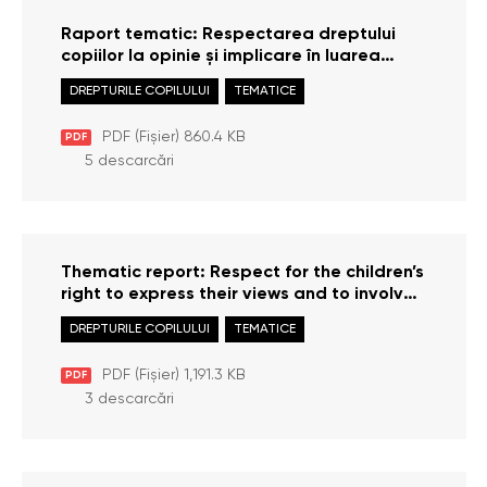
Raport tematic: Respectarea dreptului
copiilor la opinie și implicare în luarea
deciziilor
DREPTURILE COPILULUI
TEMATICE
PDF (Fișier) 860.4 KB
PDF
5 descarcări
Thematic report: Respect for the children’s
right to express their views and to involve
in decision-making
DREPTURILE COPILULUI
TEMATICE
PDF (Fișier) 1,191.3 KB
PDF
3 descarcări