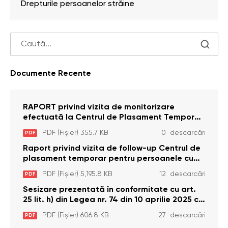
Drepturile persoanelor străine
Documente Recente
RAPORT privind vizita de monitorizare
efectuată la Centrul de Plasament Temporar
pentru Persoane cu Dizabilități (Adulte) din s.
PDF (Fișier) 355.7 KB
0 descarcări
PDF
Brînzeni, r. Edineț, din data de 25 mai 2026
Raport privind vizita de follow-up Centrul de
plasament temporar pentru persoanele cu
dizabilități (adulte) Bădiceni, Soroca (11 iunie
PDF (Fișier) 5,195.8 KB
12 descarcări
PDF
2026)
Sesizare prezentată în conformitate cu art.
25 lit. h) din Legea nr. 74 din 10 aprilie 2025 cu
privire la Curtea Constituțională şi art. 26 din
PDF (Fișier) 606.8 KB
27 descarcări
PDF
Legea cu privire la Avocatul Poporului