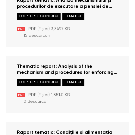
Raport tematic: Analiza mecanismului și
procedurilor de executare a pensiei de
întreținere a copiilor
DREPTURILE COPILULUI
TEMATICE
PDF (Fișier) 3,349.7 KB
PDF
15 descarcări
Thematic report: Analysis of the
mechanism and procedures for enforcing
child support
DREPTURILE COPILULUI
TEMATICE
PDF (Fișier) 1,851.0 KB
PDF
0 descarcări
Raport tematic: Condițiile și alimentația