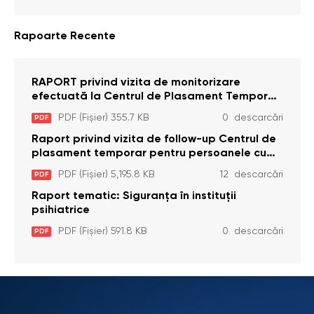
(Ombudsmanul) nr. 52/2014
Rapoarte Recente
RAPORT privind vizita de monitorizare
efectuată la Centrul de Plasament Temporar
pentru Persoane cu Dizabilități (Adulte) din s.
PDF (Fișier) 355.7 KB
0 descarcări
PDF
Brînzeni, r. Edineț, din data de 25 mai 2026
Raport privind vizita de follow-up Centrul de
plasament temporar pentru persoanele cu
dizabilități (adulte) Bădiceni, Soroca (11 iunie
PDF (Fișier) 5,195.8 KB
12 descarcări
PDF
2026)
Raport tematic: Siguranța în instituții
psihiatrice
PDF (Fișier) 591.8 KB
0 descarcări
PDF