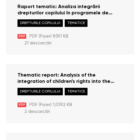
Raport tematic: Analiza integrării
drepturilor copilului în programele de
studii ale Institutului Național al Justiției
DREPTURILE COPILULUI
TEMATICE
PDF (Fișier) 859.1 KB
PDF
21 descarcări
Thematic report: Analysis of the
integration of children’s rights into the
curricula of the National Institute of Justice
DREPTURILE COPILULUI
TEMATICE
PDF (Fișier) 1,039.2 KB
PDF
2 descarcări