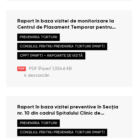
Raport în baza vizitei de monitorizare la
Centrul de Plasament Temporar pentru
Persoane cu Dizabilități, municipiul
PREVENIREA TORTURII
Hîncești, efectuate la data de 5
decembrie 2025
CONSILIUL PENTRU PREVENIREA TORTURII (MNPT)
CPPT (MNPT) – RAPOARTE DE VIZITĂ
PDF (Fișier) 1,054.6 KB
PDF
4 descarcări
Raport în baza vizitei preventive în Secția
nr. 10 din cadrul Spitalului Clinic de
Psihiatrie, orașul Codru, municipiul
PREVENIREA TORTURII
Chișinău, efectuate la data de 3
decembrie 2025
CONSILIUL PENTRU PREVENIREA TORTURII (MNPT)