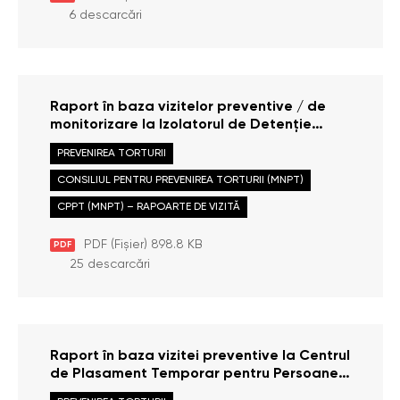
6 descarcări
Raport în baza vizitelor preventive / de
monitorizare la Izolatorul de Detenție
Provizorie din cadrul Inspectoratului de
PREVENIREA TORTURII
Poliție Soroca, efectuate la data de 20
ianuarie 2025 și 23 iunie 2025
CONSILIUL PENTRU PREVENIREA TORTURII (MNPT)
CPPT (MNPT) – RAPOARTE DE VIZITĂ
PDF (Fișier) 898.8 KB
PDF
25 descarcări
Raport în baza vizitei preventive la Centrul
de Plasament Temporar pentru Persoane
cu Dizabilități, municipiul Orhei, efectuate