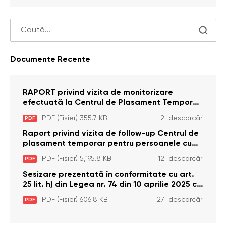
Documente Recente
RAPORT privind vizita de monitorizare
efectuată la Centrul de Plasament Temporar
pentru Persoane cu Dizabilități (Adulte) din s.
PDF (Fișier) 355.7 KB
2 descarcări
PDF
Brînzeni, r. Edineț, din data de 25 mai 2026
Raport privind vizita de follow-up Centrul de
plasament temporar pentru persoanele cu
dizabilități (adulte) Bădiceni, Soroca (11 iunie
PDF (Fișier) 5,195.8 KB
12 descarcări
PDF
2026)
Sesizare prezentată în conformitate cu art.
25 lit. h) din Legea nr. 74 din 10 aprilie 2025 cu
privire la Curtea Constituțională şi art. 26 din
PDF (Fișier) 606.8 KB
27 descarcări
PDF
Legea cu privire la Avocatul Poporului
(Ombudsmanul) nr. 52/2014