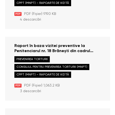
CPPT (MNPT) – RAPOARTE DE VIZITĂ
PDF (Fișier) 919.0 KB
PDF
4 descarcări
Raport în baza vizitei preventive la
Penitenciarul nr. 18 Brănești din cadrul
Administrației Naționale a Penitenciarelor,
PREVENIREA TORTURII
efectuate la data de 25 octombrie 2025
CONSILIUL PENTRU PREVENIREA TORTURII (MNPT)
CPPT (MNPT) – RAPOARTE DE VIZITĂ
PDF (Fișier) 1,063.2 KB
PDF
3 descarcări