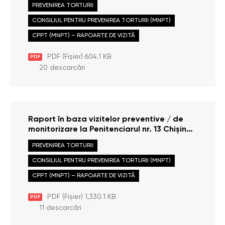
PREVENIREA TORTURII
efectuate la data de 17 februarie 2026
CONSILIUL PENTRU PREVENIREA TORTURII (MNPT)
CPPT (MNPT) – RAPOARTE DE VIZITĂ
PDF (Fișier) 604.1 KB
PDF
20 descarcări
Raport în baza vizitelor preventive / de
monitorizare la Penitenciarul nr. 13 Chișinău
din cadrul Administrației Naționale a
PREVENIREA TORTURII
Penitenciarelor, efectuate la data de 12 –
13 iunie și 15 decembrie 2025
CONSILIUL PENTRU PREVENIREA TORTURII (MNPT)
CPPT (MNPT) – RAPOARTE DE VIZITĂ
PDF (Fișier) 1,330.1 KB
PDF
11 descarcări