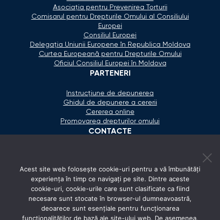
Asociaţia pentru Prevenirea Torturii
Comisarul pentru Drepturile Omului al Consiliului
Europei
Consiliul Europei
Delegaţia Uniunii Europene în Republica Moldova
Curtea Europeană pentru Drepturile Omului
Oficiul Consiliul Europei în Moldova
PARTENERI
Instrucțiune de depunerea
Ghidul de depunere a cererii
Cererea online
Promovarea drepturilor omului
CONTACTE
+373 600 02 657
Acest site web folosește cookie-uri pentru a vă îmbunătăți
secretariat@ombudsman.md
experiența în timp ce navigați pe site. Dintre aceste
cookie-uri, cookie-urile care sunt clasificate ca fiind
Strada Calea Ieşilor 11/3, Chişinău
necesare sunt stocate în browser-ul dumneavoastră,
Luni - Vineri: 08:00 - 17:00
deoarece sunt esențiale pentru funcționarea
funcționalităților de bază ale site-ului web. De asemenea,