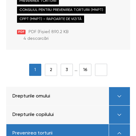
PREVENIREA TORTURII
la data de 29 mai 2025
CONSILIUL PENTRU PREVENIREA TORTURII (MNPT)
CPPT (MNPT) – RAPOARTE DE VIZITĂ
PDF (Fișier) 890.2 KB
PDF
4 descarcări
1
2
3
…
16
Drepturile omului
Drepturile copilului
Prevenirea torturii