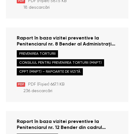
PDF (Fișier) 587.5 KB
PDF
18 descarcări
Raport în baza vizitei preventive la
Penitenciarul nr. 8 Bender al Administrației
Naționale a Penitenciarelor, efectuate la
PREVENIREA TORTURII
data de 17 februarie 2026
CONSILIUL PENTRU PREVENIREA TORTURII (MNPT)
CPPT (MNPT) – RAPOARTE DE VIZITĂ
PDF (Fișier) 667.1 KB
PDF
236 descarcări
Raport în baza vizitei preventive la
Penitenciarul nr. 12 Bender din cadrul
Administrației Naționale a Penitenciarelor,