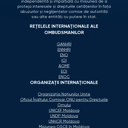
independentă și imparțială cu misiunea de a
proteja interesele și drepturile cetățenilor în fața
abuzurilor și neglijențelor comise de autorități
sau alte entități cu putere în stat.
REȚELELE INTERNAȚIONALE ALE
OMBUDSMANILOR
GANHRI
ENNHRI
ENO
IOI
AOMF
EOI
ENOC
ORGANIZAŢII INTERNAŢIONALE
Organizaţia Naţiunilor Unite
Oficiul Înaltului Comisar ONU pentru Drepturile
Omului
UNICEF Moldova
UNDP Moldova
UNHCR Moldova
Misiunea OSCE în Moldova