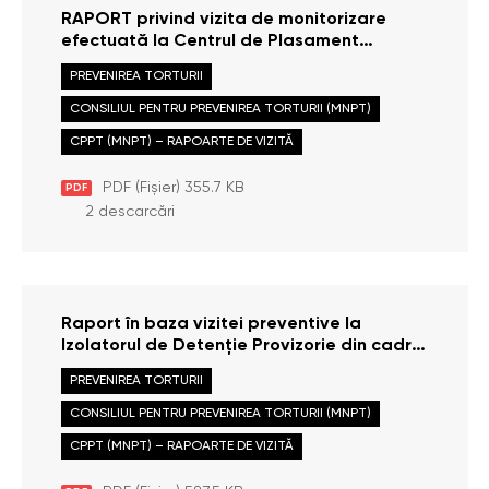
RAPORT privind vizita de monitorizare
efectuată la Centrul de Plasament
Temporar pentru Persoane cu Dizabilități
PREVENIREA TORTURII
(Adulte) din s. Brînzeni, r. Edineț, din data
de 25 mai 2026
CONSILIUL PENTRU PREVENIREA TORTURII (MNPT)
CPPT (MNPT) – RAPOARTE DE VIZITĂ
PDF (Fișier) 355.7 KB
PDF
2 descarcări
Raport în baza vizitei preventive la
Izolatorul de Detenție Provizorie din cadrul
Inspectoratului de Poliție Ungheni,
PREVENIREA TORTURII
efectuate la data de 11 martie 2026
CONSILIUL PENTRU PREVENIREA TORTURII (MNPT)
CPPT (MNPT) – RAPOARTE DE VIZITĂ