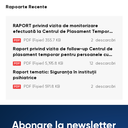
Rapoarte Recente
RAPORT privind vizita de monitorizare
efectuată la Centrul de Plasament Temporar
pentru Persoane cu Dizabilități (Adulte) din s.
PDF (Fișier) 355.7 KB
2 descarcări
PDF
Brînzeni, r. Edineț, din data de 25 mai 2026
Raport privind vizita de follow-up Centrul de
plasament temporar pentru persoanele cu
dizabilități (adulte) Bădiceni, Soroca (11 iunie
PDF (Fișier) 5,195.8 KB
12 descarcări
PDF
2026)
Raport tematic: Siguranța în instituții
psihiatrice
PDF (Fișier) 591.8 KB
2 descarcări
PDF
Abonare la newsletter