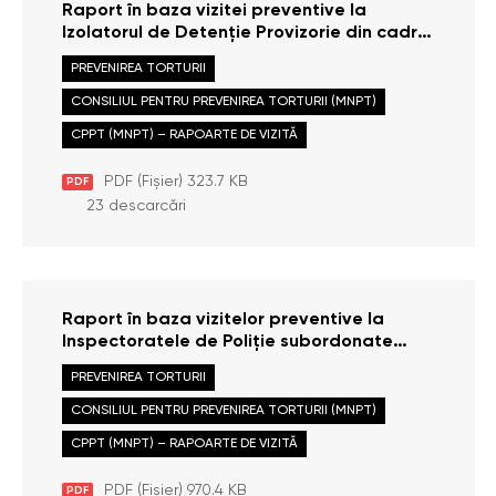
Raport în baza vizitei preventive la
Izolatorul de Detenție Provizorie din cadrul
Inspectoratului de Poliție Hîncești,
PREVENIREA TORTURII
efectuate la data de 15 octombrie 2025
CONSILIUL PENTRU PREVENIREA TORTURII (MNPT)
CPPT (MNPT) – RAPOARTE DE VIZITĂ
PDF (Fișier) 323.7 KB
PDF
23 descarcări
Raport în baza vizitelor preventive la
Inspectoratele de Poliţie subordonate
Direcţiei de Poliţie a municipiului Chişinău
PREVENIREA TORTURII
și Izolatorul de Detenție Provizorie din
cadrul Direcţiei de Poliţie a municipiului
CONSILIUL PENTRU PREVENIREA TORTURII (MNPT)
Chişinău, efectuate la data de 22 iunie
CPPT (MNPT) – RAPOARTE DE VIZITĂ
2025
PDF (Fișier) 970.4 KB
PDF