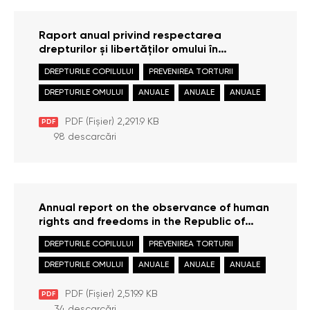
Raport anual privind respectarea
drepturilor și libertăților omului în
Republica Moldova în anul 2024
DREPTURILE COPILULUI
PREVENIREA TORTURII
DREPTURILE OMULUI
ANUALE
ANUALE
ANUALE
PDF (Fișier) 2,291.9 KB
PDF
98 descarcări
Annual report on the observance of human
rights and freedoms in the Republic of
Moldova in 2024
DREPTURILE COPILULUI
PREVENIREA TORTURII
DREPTURILE OMULUI
ANUALE
ANUALE
ANUALE
PDF (Fișier) 2,519.9 KB
PDF
34 descarcări