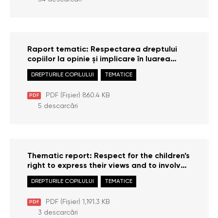
Raport tematic: Respectarea dreptului
copiilor la opinie și implicare în luarea
deciziilor
DREPTURILE COPILULUI
TEMATICE
PDF (Fișier) 860.4 KB
PDF
5 descarcări
Thematic report: Respect for the children’s
right to express their views and to involve
in decision-making
DREPTURILE COPILULUI
TEMATICE
PDF (Fișier) 1,191.3 KB
PDF
3 descarcări