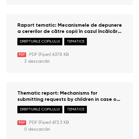
Raport tematic: Mecanismele de depunere
a cererilor de către copii în cazul încălcării
drepturilor acestora
DREPTURILE COPILULUI
TEMATICE
PDF (Fișier) 637.8 KB
PDF
3 descarcări
Thematic report: Mechanisms for
submitting requests by children in case of
violation of their rights
DREPTURILE COPILULUI
TEMATICE
PDF (Fișier) 673.3 KB
PDF
0 descarcări