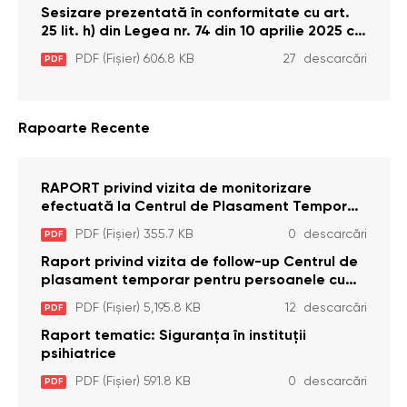
Sesizare prezentată în conformitate cu art.
25 lit. h) din Legea nr. 74 din 10 aprilie 2025 cu
privire la Curtea Constituțională şi art. 26 din
PDF (Fișier) 606.8 KB
27 descarcări
PDF
Legea cu privire la Avocatul Poporului
(Ombudsmanul) nr. 52/2014
Rapoarte Recente
RAPORT privind vizita de monitorizare
efectuată la Centrul de Plasament Temporar
pentru Persoane cu Dizabilități (Adulte) din s.
PDF (Fișier) 355.7 KB
0 descarcări
PDF
Brînzeni, r. Edineț, din data de 25 mai 2026
Raport privind vizita de follow-up Centrul de
plasament temporar pentru persoanele cu
dizabilități (adulte) Bădiceni, Soroca (11 iunie
PDF (Fișier) 5,195.8 KB
12 descarcări
PDF
2026)
Raport tematic: Siguranța în instituții
psihiatrice
PDF (Fișier) 591.8 KB
0 descarcări
PDF