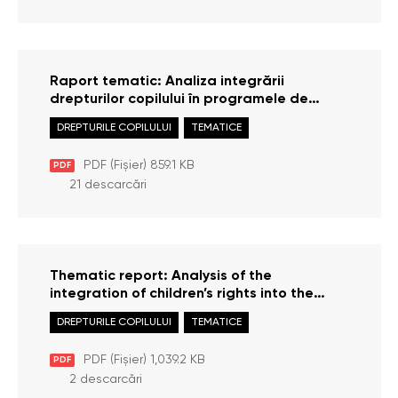
Raport tematic: Analiza integrării
drepturilor copilului în programele de
studii ale Institutului Național al Justiției
DREPTURILE COPILULUI
TEMATICE
PDF (Fișier) 859.1 KB
PDF
21 descarcări
Thematic report: Analysis of the
integration of children’s rights into the
curricula of the National Institute of Justice
DREPTURILE COPILULUI
TEMATICE
PDF (Fișier) 1,039.2 KB
PDF
2 descarcări