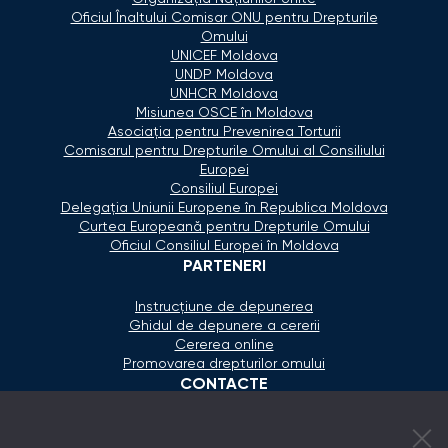
Oficiul Înaltului Comisar ONU pentru Drepturile
Omului
UNICEF Moldova
UNDP Moldova
UNHCR Moldova
Misiunea OSCE în Moldova
Asociaţia pentru Prevenirea Torturii
Comisarul pentru Drepturile Omului al Consiliului
Europei
Consiliul Europei
Delegaţia Uniunii Europene în Republica Moldova
Curtea Europeană pentru Drepturile Omului
Oficiul Consiliul Europei în Moldova
PARTENERI
Instrucțiune de depunerea
Ghidul de depunere a cererii
Cererea online
Promovarea drepturilor omului
CONTACTE
+373 600 02 657