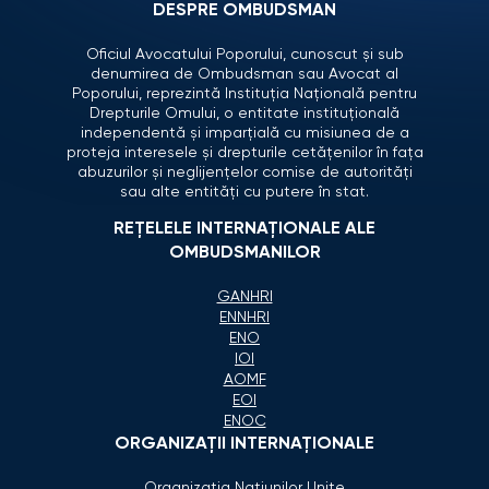
DESPRE OMBUDSMAN
Oficiul Avocatului Poporului, cunoscut și sub
denumirea de Ombudsman sau Avocat al
Poporului, reprezintă Instituția Națională pentru
Drepturile Omului, o entitate instituțională
independentă și imparțială cu misiunea de a
proteja interesele și drepturile cetățenilor în fața
abuzurilor și neglijențelor comise de autorități
sau alte entități cu putere în stat.
REȚELELE INTERNAȚIONALE ALE
OMBUDSMANILOR
GANHRI
ENNHRI
ENO
IOI
AOMF
EOI
ENOC
ORGANIZAŢII INTERNAŢIONALE
Organizaţia Naţiunilor Unite