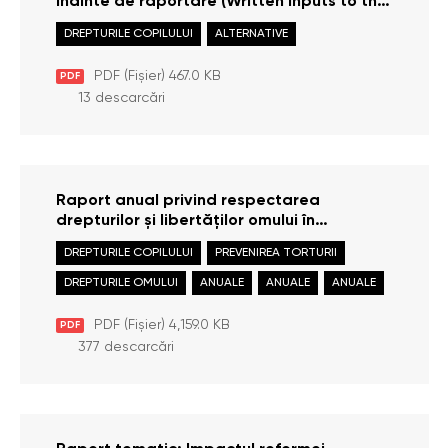
înainte de raportare (Written inputs to the
List of issues prior to reporting, LOIPR)
DREPTURILE COPILULUI
ALTERNATIVE
PDF (Fișier) 467.0 KB
PDF
13 descarcări
Raport anual privind respectarea
drepturilor și libertăților omului în
Republica Moldova în anul 2025
DREPTURILE COPILULUI
PREVENIREA TORTURII
DREPTURILE OMULUI
ANUALE
ANUALE
ANUALE
PDF (Fișier) 4,159.0 KB
PDF
377 descarcări