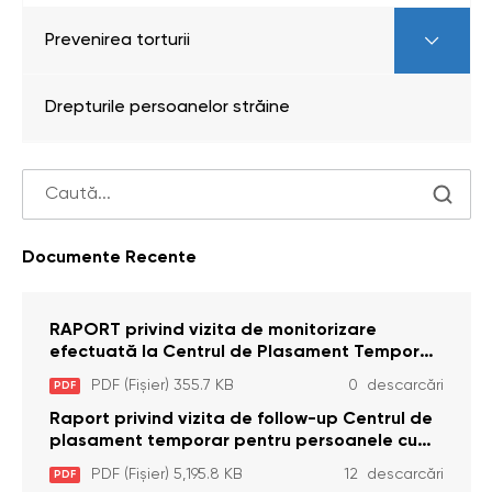
Prevenirea torturii
Drepturile persoanelor străine
Documente Recente
RAPORT privind vizita de monitorizare
efectuată la Centrul de Plasament Temporar
pentru Persoane cu Dizabilități (Adulte) din s.
PDF (Fișier) 355.7 KB
0 descarcări
PDF
Brînzeni, r. Edineț, din data de 25 mai 2026
Raport privind vizita de follow-up Centrul de
plasament temporar pentru persoanele cu
dizabilități (adulte) Bădiceni, Soroca (11 iunie
PDF (Fișier) 5,195.8 KB
12 descarcări
PDF
2026)