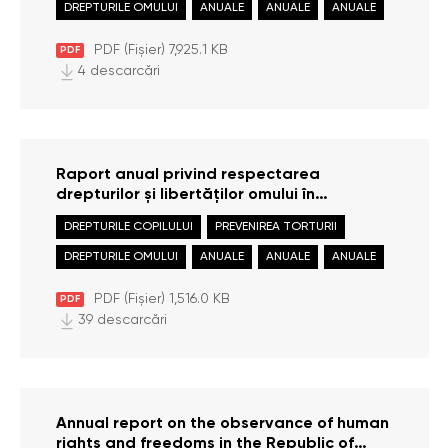
DREPTURILE OMULUI
ANUALE
ANUALE
ANUALE
PDF (Fișier) 7,925.1 KB
PDF
4 descarcări
Raport anual privind respectarea
drepturilor și libertăților omului în
Republica Moldova în anul 2021
DREPTURILE COPILULUI
PREVENIREA TORTURII
DREPTURILE OMULUI
ANUALE
ANUALE
ANUALE
PDF (Fișier) 1,516.0 KB
PDF
39 descarcări
Annual report on the observance of human
rights and freedoms in the Republic of