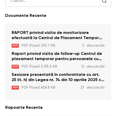
Documente Recente
RAPORT privind vizita de monitorizare
efectuată la Centrul de Plasament Temporar
pentru Persoane cu Dizabilități (Adulte) din s.
PDF (Fișier) 355.7 KB
0 descarcări
PDF
Brînzeni, r. Edineț, din data de 25 mai 2026
Raport privind vizita de follow-up Centrul de
plasament temporar pentru persoanele cu
dizabilități (adulte) Bădiceni, Soroca (11 iunie
PDF (Fișier) 5,195.8 KB
12 descarcări
PDF
2026)
Sesizare prezentată în conformitate cu art.
25 lit. h) din Legea nr. 74 din 10 aprilie 2025 cu
privire la Curtea Constituțională şi art. 26 din
PDF (Fișier) 606.8 KB
27 descarcări
PDF
Legea cu privire la Avocatul Poporului
(Ombudsmanul) nr. 52/2014
Rapoarte Recente