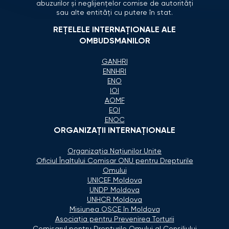
abuzurilor și neglijențelor comise de autorități
sau alte entități cu putere în stat.
REȚELELE INTERNAȚIONALE ALE
OMBUDSMANILOR
GANHRI
ENNHRI
ENO
IOI
AOMF
EOI
ENOC
ORGANIZAŢII INTERNAŢIONALE
Organizaţia Naţiunilor Unite
Oficiul Înaltului Comisar ONU pentru Drepturile
Omului
UNICEF Moldova
UNDP Moldova
UNHCR Moldova
Misiunea OSCE în Moldova
Asociaţia pentru Prevenirea Torturii