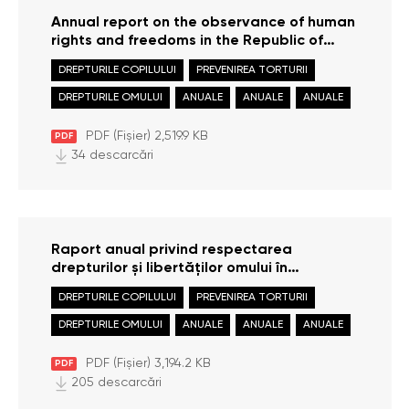
Annual report on the observance of human
rights and freedoms in the Republic of
Moldova in 2024
DREPTURILE COPILULUI
PREVENIREA TORTURII
DREPTURILE OMULUI
ANUALE
ANUALE
ANUALE
PDF (Fișier) 2,519.9 KB
PDF
34 descarcări
Raport anual privind respectarea
drepturilor și libertăților omului în
Republica Moldova în anul 2023
DREPTURILE COPILULUI
PREVENIREA TORTURII
DREPTURILE OMULUI
ANUALE
ANUALE
ANUALE
PDF (Fișier) 3,194.2 KB
PDF
205 descarcări