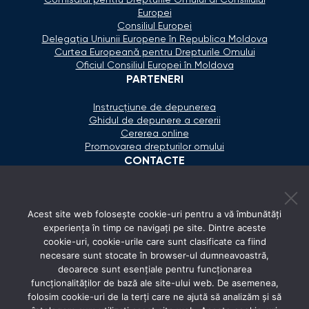
Comisarul pentru Drepturile Omului al Consiliului
Europei
Consiliul Europei
Delegaţia Uniunii Europene în Republica Moldova
Curtea Europeană pentru Drepturile Omului
Oficiul Consiliul Europei în Moldova
PARTENERI
Instrucțiune de depunerea
Ghidul de depunere a cererii
Cererea online
Promovarea drepturilor omului
CONTACTE
+373 600 02 657
Acest site web folosește cookie-uri pentru a vă îmbunătăți
secretariat@ombudsman.md
experiența în timp ce navigați pe site. Dintre aceste
cookie-uri, cookie-urile care sunt clasificate ca fiind
Strada Calea Ieşilor 11/3, Chişinău
necesare sunt stocate în browser-ul dumneavoastră,
Luni - Vineri: 08:00 - 17:00
deoarece sunt esențiale pentru funcționarea
funcționalităților de bază ale site-ului web. De asemenea,
REȚELE SOCIALE
folosim cookie-uri de la terți care ne ajută să analizăm și să