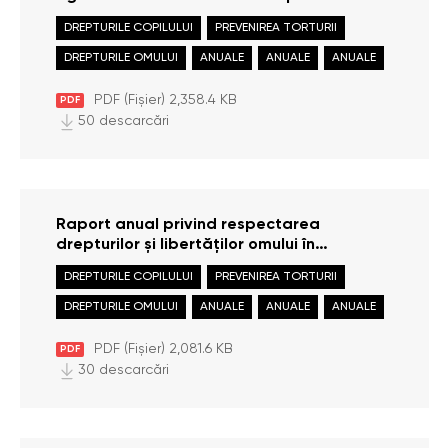
Moldova in 2021
DREPTURILE COPILULUI
PREVENIREA TORTURII
DREPTURILE OMULUI
ANUALE
ANUALE
ANUALE
PDF (Fișier) 2,358.4 KB
PDF
50 descarcări
Raport anual privind respectarea
drepturilor și libertăților omului în
Republica Moldova în anul 2020
DREPTURILE COPILULUI
PREVENIREA TORTURII
DREPTURILE OMULUI
ANUALE
ANUALE
ANUALE
PDF (Fișier) 2,081.6 KB
PDF
30 descarcări