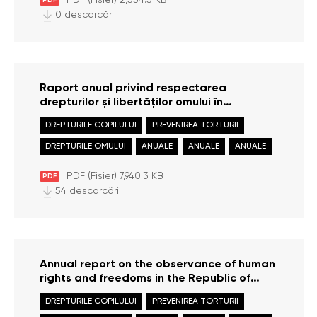
0 descarcări
Raport anual privind respectarea
drepturilor și libertăților omului în
Republica Moldova în anul 2022
DREPTURILE COPILULUI
PREVENIREA TORTURII
DREPTURILE OMULUI
ANUALE
ANUALE
ANUALE
PDF (Fișier) 7,940.3 KB
PDF
54 descarcări
Annual report on the observance of human
rights and freedoms in the Republic of
Moldova in 2022
DREPTURILE COPILULUI
PREVENIREA TORTURII