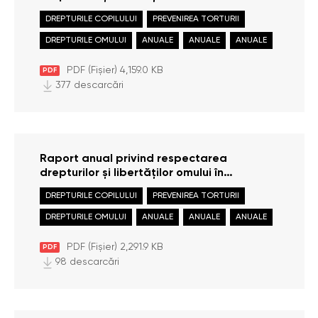
Republica Moldova în anul 2025
DREPTURILE COPILULUI
PREVENIREA TORTURII
DREPTURILE OMULUI
ANUALE
ANUALE
ANUALE
PDF (Fișier) 4,159.0 KB
PDF
377 descarcări
Raport anual privind respectarea
drepturilor și libertăților omului în
Republica Moldova în anul 2024
DREPTURILE COPILULUI
PREVENIREA TORTURII
DREPTURILE OMULUI
ANUALE
ANUALE
ANUALE
PDF (Fișier) 2,291.9 KB
PDF
98 descarcări