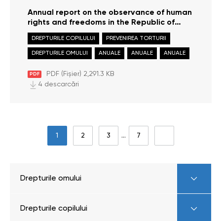
Annual report on the observance of human
rights and freedoms in the Republic of
Moldova in 2020
DREPTURILE COPILULUI
PREVENIREA TORTURII
DREPTURILE OMULUI
ANUALE
ANUALE
ANUALE
PDF (Fișier) 2,291.3 KB
PDF
4 descarcări
1
2
3
…
7
Drepturile omului
Drepturile copilului