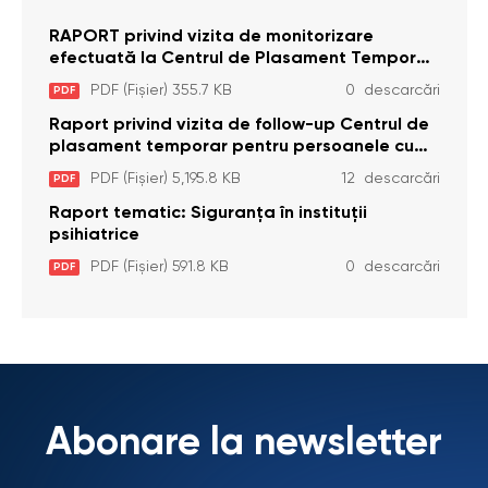
RAPORT privind vizita de monitorizare
efectuată la Centrul de Plasament Temporar
pentru Persoane cu Dizabilități (Adulte) din s.
PDF (Fișier) 355.7 KB
0 descarcări
PDF
Brînzeni, r. Edineț, din data de 25 mai 2026
Raport privind vizita de follow-up Centrul de
plasament temporar pentru persoanele cu
dizabilități (adulte) Bădiceni, Soroca (11 iunie
PDF (Fișier) 5,195.8 KB
12 descarcări
PDF
2026)
Raport tematic: Siguranța în instituții
psihiatrice
PDF (Fișier) 591.8 KB
0 descarcări
PDF
Abonare la newsletter