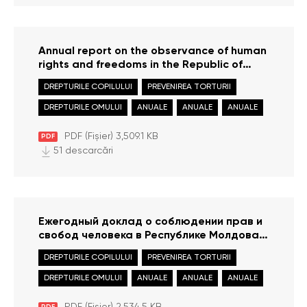
Annual report on the observance of human
rights and freedoms in the Republic of
Moldova in 2023
DREPTURILE COPILULUI
PREVENIREA TORTURII
DREPTURILE OMULUI
ANUALE
ANUALE
ANUALE
PDF (Fișier) 3,509.1 KB
PDF
51 descarcări
Ежегодный доклад о соблюдении прав и
свобод человека в Республике Молдова в
2023 году
DREPTURILE COPILULUI
PREVENIREA TORTURII
DREPTURILE OMULUI
ANUALE
ANUALE
ANUALE
PDF (Fișier) 2,534.5 KB
PDF