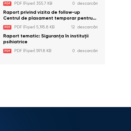
Temporar pentru Persoane cu
PDF (Fișier) 355.7 KB
0 descarcări
PDF
Dizabilități (Adulte) din s. Brînzeni, r.
Edineț, din data de 25 mai 2026
Raport privind vizita de follow-up
Centrul de plasament temporar pentru
persoanele cu dizabilități (adulte)
PDF (Fișier) 5,195.8 KB
12 descarcări
PDF
Bădiceni, Soroca (11 iunie 2026)
Raport tematic: Siguranța în instituții
psihiatrice
PDF (Fișier) 591.8 KB
0 descarcări
PDF