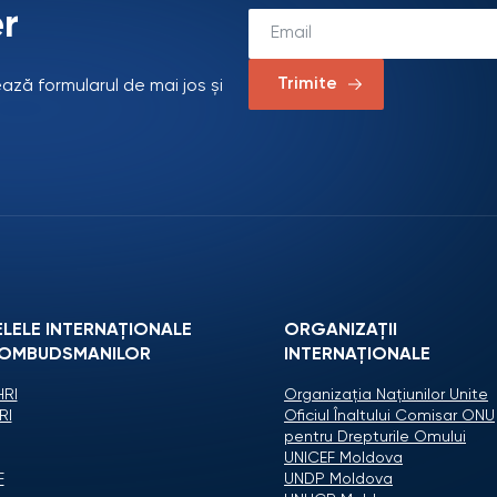
r
Trimite
ează formularul de mai jos și
ELELE INTERNAȚIONALE
ORGANIZAŢII
 OMBUDSMANILOR
INTERNAŢIONALE
RI
Organizaţia Naţiunilor Unite
RI
Oficiul Înaltului Comisar ONU
pentru Drepturile Omului
UNICEF Moldova
F
UNDP Moldova