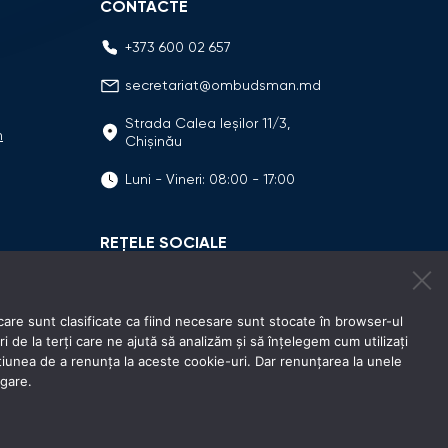
CONTACTE
+373 600 02 657
secretariat@ombudsman.md
Strada Calea Ieşilor 11/3,
n
Chişinău
Luni - Vineri: 08:00 - 17:00
REȚELE SOCIALE
care sunt clasificate ca fiind necesare sunt stocate în browser-ul
e la terți care ne ajută să analizăm și să înțelegem cum utilizați
unea de a renunța la aceste cookie-uri. Dar renunțarea la unele
igare.