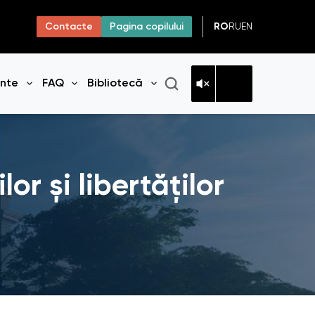
RO
RU
EN
Contacte
Pagina copilului
ante
FAQ
Bibliotecă
niul
Deschide meniul
Deschide meniul
Deschide meniul
r și libertăților