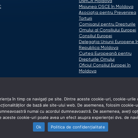
UNHCR Moldova
C
Misiunea OSCE în Moldova
Asociaţia pentru Prevenirea
Torturii
Comisarul pentru Drepturile
Omului al Consiliului Europei
Consiliul Europei
Delegaţia Uniunii Europene î
Republica Moldova
Curtea Europeană pentru
Drepturile Omului
Oficiul Consiliul Europei în
Moldova
ența în timp ce navigați pe site. Dintre aceste cookie-uri, cookie-urile 
onalităților de bază ale site-ului web. De asemenea, folosim cookie-uri d
 dumneavoastră numai cu acordul dumneavoastră. De asemenea, aveți opți
e aceste cookie-uri poate avea un efect asupra experienței dvs. de nav
Ok
Politica de confidențialitate
© 2026 Avocatul Poporului Ombudsman. All rights reserved.