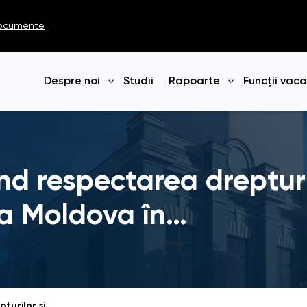
ocumente
Despre noi
Studii
Rapoarte
Funcții vac
Deschide meniul
Deschide me
d respectarea drepturilo
ca Moldova în…
Raport anual privind respectarea drepturilor și libertăților omului în Republica Moldova în anul 2021