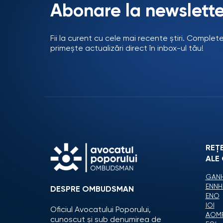
Abonare la newslette
Fii la curent cu cele mai recente știri. Complet
primește actualizări direct în inbox-ul tău!
REȚ
ALE
GANH
ENNH
DESPRE OMBUDSMAN
ENO
IOI
Oficiul Avocatului Poporului,
AOM
cunoscut și sub denumirea de