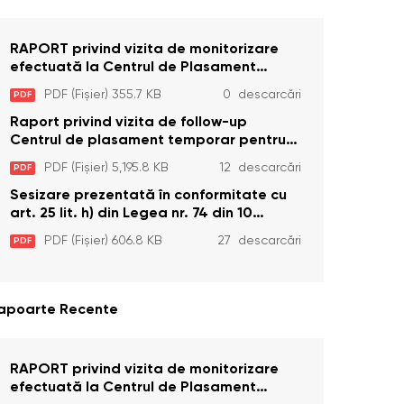
RAPORT privind vizita de monitorizare
efectuată la Centrul de Plasament
Temporar pentru Persoane cu
PDF (Fișier) 355.7 KB
0 descarcări
PDF
Dizabilități (Adulte) din s. Brînzeni, r.
Edineț, din data de 25 mai 2026
Raport privind vizita de follow-up
Centrul de plasament temporar pentru
persoanele cu dizabilități (adulte)
PDF (Fișier) 5,195.8 KB
12 descarcări
PDF
Bădiceni, Soroca (11 iunie 2026)
Sesizare prezentată în conformitate cu
art. 25 lit. h) din Legea nr. 74 din 10
aprilie 2025 cu privire la Curtea
PDF (Fișier) 606.8 KB
27 descarcări
PDF
Constituțională şi art. 26 din Legea cu
privire la Avocatul Poporului
(Ombudsmanul) nr. 52/2014
apoarte Recente
RAPORT privind vizita de monitorizare
efectuată la Centrul de Plasament