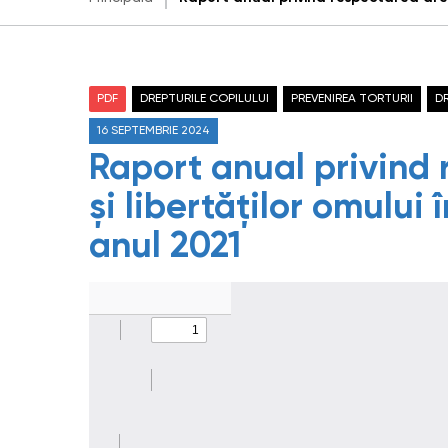
PDF
DREPTURILE COPILULUI
PREVENIREA TORTURII
D
16 SEPTEMBRIE 2024
Raport anual privind 
și libertăților omului
anul 2021