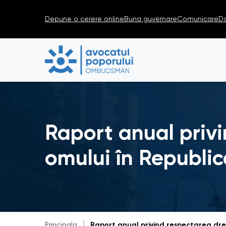
Depune o cerere online
Buna guvernare
Comunicare
D
Raport anual privin
omului în Republi
Principala