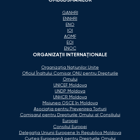
OMBUDSMANILOR
GANHRI
ENNHRI
ENO
IOI
AOMF
EOI
ENOC
ORGANIZAŢII INTERNAŢIONALE
Organizaţia Naţiunilor Unite
Oficiul Înaltului Comisar ONU pentru Drepturile
Omului
UNICEF Moldova
UNDP Moldova
UNHCR Moldova
Misiunea OSCE în Moldova
Asociaţia pentru Prevenirea Torturii
Comisarul pentru Drepturile Omului al Consiliului
Europei
Consiliul Europei
Delegaţia Uniunii Europene în Republica Moldova
Curtea Europeană pentru Drepturile Omului