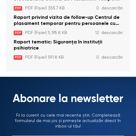
pentru Persoane cu Dizabilități (Adulte) din s.
PDF (Fișier) 355.7 KB
0 descarcări
PDF
Brînzeni, r. Edineț, din data de 25 mai 2026
Raport privind vizita de follow-up Centrul de
plasament temporar pentru persoanele cu
dizabilități (adulte) Bădiceni, Soroca (11 iunie
PDF (Fișier) 5,195.8 KB
12 descarcări
PDF
2026)
Raport tematic: Siguranța în instituții
psihiatrice
PDF (Fișier) 591.8 KB
0 descarcări
PDF
Abonare la newsletter
Fii la curent cu cele mai recente știri. Completează
formularul de mai jos și primește actualizări direct în
inbox-ul tău!