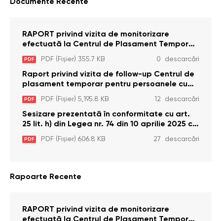
Documente Recente
RAPORT privind vizita de monitorizare
efectuată la Centrul de Plasament Temporar
pentru Persoane cu Dizabilități (Adulte) din s.
PDF (Fișier) 355.7 KB
0 descarcări
PDF
Brînzeni, r. Edineț, din data de 25 mai 2026
Raport privind vizita de follow-up Centrul de
plasament temporar pentru persoanele cu
dizabilități (adulte) Bădiceni, Soroca (11 iunie
PDF (Fișier) 5,195.8 KB
12 descarcări
PDF
2026)
Sesizare prezentată în conformitate cu art.
25 lit. h) din Legea nr. 74 din 10 aprilie 2025 cu
privire la Curtea Constituțională şi art. 26 din
PDF (Fișier) 606.8 KB
27 descarcări
PDF
Legea cu privire la Avocatul Poporului
(Ombudsmanul) nr. 52/2014
Rapoarte Recente
RAPORT privind vizita de monitorizare
efectuată la Centrul de Plasament Temporar