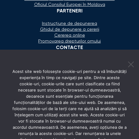
Oficiul Consiliul Europei în Moldova
PARTENERI
Instrucțiune de depunerea
Ghidul de depunere a cererii
Cererea online
Promovarea drepturilor omului
CONTACTE
+373 600 02 657
Acest site web folosește cookie-uri pentru a vă îmbunătăți
secretariat@ombudsman.md
experiența în timp ce navigați pe site. Dintre aceste
cookie-uri, cookie-urile care sunt clasificate ca fiind
Strada Calea Ieşilor 11/3, Chişinău
necesare sunt stocate în browser-ul dumneavoastră,
Luni - Vineri: 08:00 - 17:00
deoarece sunt esențiale pentru funcționarea
funcționalităților de bază ale site-ului web. De asemenea,
REȚELE SOCIALE
folosim cookie-uri de la terți care ne ajută să analizăm și să
înțelegem cum utilizați acest site web. Aceste cookie-uri
vor fi stocate în browser-ul dumneavoastră numai cu
acordul dumneavoastră. De asemenea, aveți opțiunea de a
renunța la aceste cookie-uri. Dar renunțarea la unele