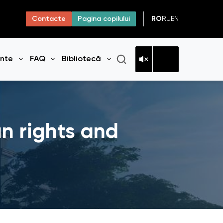
RO
RU
EN
Contacte
Pagina copilului
ante
FAQ
Bibliotecă
niul
Deschide meniul
Deschide meniul
Deschide meniul
n rights and