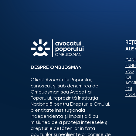
REȚ
ALE
GANH
ENNH
DESPRE OMBUDSMAN
ENO
IOI
Oficiul Avocatului Poporului,
AOM
cunoscut și sub denumirea de
EOI
Ombudsman sau Avocat al
ENO
Poporului, reprezintă Instituția
Națională pentru Drepturile Omului,
o entitate instituțională
independentă și imparțială cu
misiunea de a proteja interesele și
drepturile cetățenilor în fața
abuzurilor și neglijențelor comise de