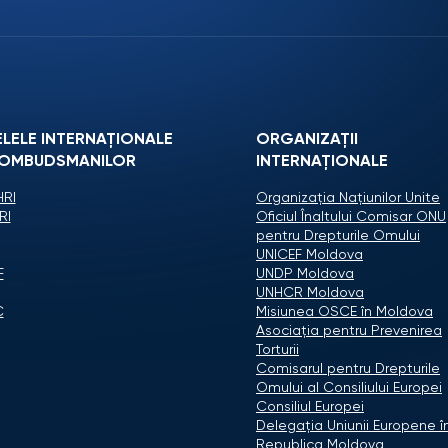
ELELE INTERNAȚIONALE
ORGANIZAŢII
 OMBUDSMANILOR
INTERNAŢIONALE
RI
Organizaţia Naţiunilor Unite
RI
Oficiul Înaltului Comisar ONU
pentru Drepturile Omului
UNICEF Moldova
F
UNDP Moldova
UNHCR Moldova
C
Misiunea OSCE în Moldova
Asociaţia pentru Prevenirea
Torturii
Comisarul pentru Drepturile
Omului al Consiliului Europei
Consiliul Europei
Delegaţia Uniunii Europene î
Republica Moldova