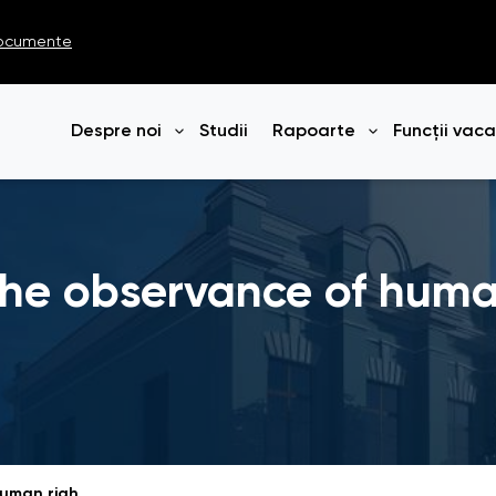
ocumente
Despre noi
Studii
Rapoarte
Funcții vac
Deschide meniul
Deschide me
the observance of huma
Annual report on the observance of human rights and freedoms in the Republic of Moldova in 2024