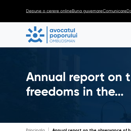
Depune o cerere online
Buna guvernare
Comunicare
D
Annual report on 
freedoms in the…
Principala