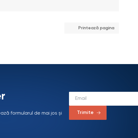
Printează pagina
r
Trimite
ează formularul de mai jos și