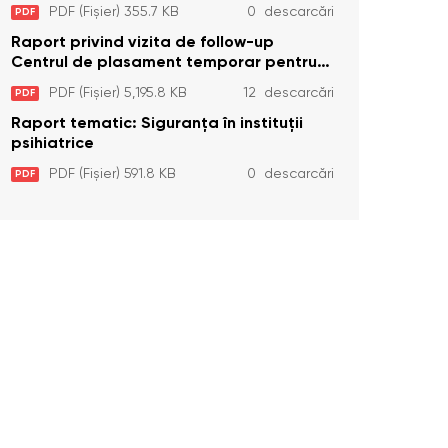
Temporar pentru Persoane cu
PDF (Fișier) 355.7 KB
0 descarcări
PDF
Dizabilități (Adulte) din s. Brînzeni, r.
Edineț, din data de 25 mai 2026
Raport privind vizita de follow-up
Centrul de plasament temporar pentru
persoanele cu dizabilități (adulte)
PDF (Fișier) 5,195.8 KB
12 descarcări
PDF
Bădiceni, Soroca (11 iunie 2026)
Raport tematic: Siguranța în instituții
psihiatrice
PDF (Fișier) 591.8 KB
0 descarcări
PDF