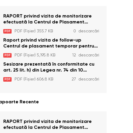
RAPORT privind vizita de monitorizare
efectuată la Centrul de Plasament
Temporar pentru Persoane cu
PDF (Fișier) 355.7 KB
0 descarcări
PDF
Dizabilități (Adulte) din s. Brînzeni, r.
Edineț, din data de 25 mai 2026
Raport privind vizita de follow-up
Centrul de plasament temporar pentru
persoanele cu dizabilități (adulte)
PDF (Fișier) 5,195.8 KB
12 descarcări
PDF
Bădiceni, Soroca (11 iunie 2026)
Sesizare prezentată în conformitate cu
art. 25 lit. h) din Legea nr. 74 din 10
aprilie 2025 cu privire la Curtea
PDF (Fișier) 606.8 KB
27 descarcări
PDF
Constituțională şi art. 26 din Legea cu
privire la Avocatul Poporului
(Ombudsmanul) nr. 52/2014
apoarte Recente
RAPORT privind vizita de monitorizare
efectuată la Centrul de Plasament