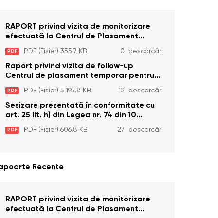
RAPORT privind vizita de monitorizare
efectuată la Centrul de Plasament
Temporar pentru Persoane cu
PDF (Fișier) 355.7 KB
0 descarcări
PDF
Dizabilități (Adulte) din s. Brînzeni, r.
Edineț, din data de 25 mai 2026
Raport privind vizita de follow-up
Centrul de plasament temporar pentru
persoanele cu dizabilități (adulte)
PDF (Fișier) 5,195.8 KB
12 descarcări
PDF
Bădiceni, Soroca (11 iunie 2026)
Sesizare prezentată în conformitate cu
art. 25 lit. h) din Legea nr. 74 din 10
aprilie 2025 cu privire la Curtea
PDF (Fișier) 606.8 KB
27 descarcări
PDF
Constituțională şi art. 26 din Legea cu
privire la Avocatul Poporului
(Ombudsmanul) nr. 52/2014
apoarte Recente
RAPORT privind vizita de monitorizare
efectuată la Centrul de Plasament