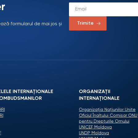
r
Trimite
ează formularul de mai jos și
ELELE INTERNAȚIONALE
ORGANIZAŢII
 OMBUDSMANILOR
INTERNAŢIONALE
RI
Organizaţia Naţiunilor Unite
RI
Oficiul Înaltului Comisar ONU
pentru Drepturile Omului
UNICEF Moldova
F
UNDP Moldova