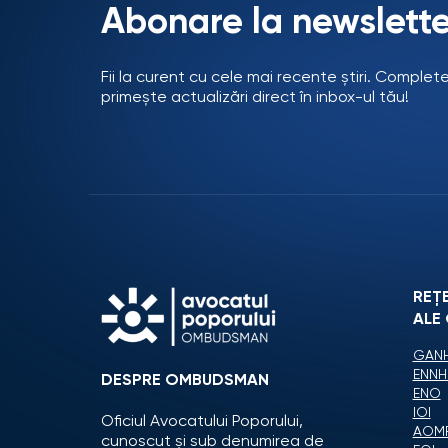
Abonare la newslette
Fii la curent cu cele mai recente știri. Complet
primește actualizări direct în inbox-ul tău!
REȚ
ALE
GANH
ENNH
DESPRE OMBUDSMAN
ENO
IOI
Oficiul Avocatului Poporului,
AOM
cunoscut și sub denumirea de