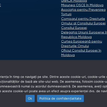
UNHCR Moldova
C
Misiunea OSCE în Moldova
Asociaţia pentru Prevenirea
Torturii
Comisarul pentru Drepturile
Omului al Consiliului Europei
Consiliul Europei
Delegaţia Uniunii Europene î
Republica Moldova
Curtea Europeană pentru
Drepturile Omului
Oficiul Consiliul Europei în
Moldova
ența în timp ce navigați pe site. Dintre aceste cookie-uri, cookie-urile 
onalităților de bază ale site-ului web. De asemenea, folosim cookie-uri d
 dumneavoastră numai cu acordul dumneavoastră. De asemenea, aveți opți
e aceste cookie-uri poate avea un efect asupra experienței dvs. de nav
Ok
Politica de confidențialitate
© 2026 Avocatul Poporului Ombudsman. All rights reserved.