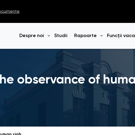
ocumente
Despre noi
Studii
Rapoarte
Funcții vac
Deschide meniul
Deschide me
the observance of huma
Annual report on the observance of human rights and freedoms in the Republic of Moldova in 2023