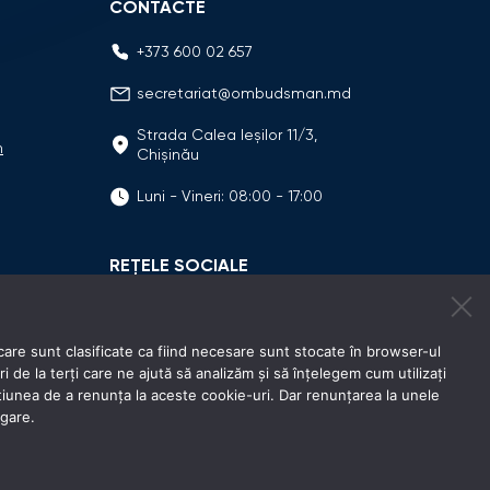
CONTACTE
+373 600 02 657
secretariat@ombudsman.md
Strada Calea Ieşilor 11/3,
n
Chişinău
Luni - Vineri: 08:00 - 17:00
REȚELE SOCIALE
care sunt clasificate ca fiind necesare sunt stocate în browser-ul
e la terți care ne ajută să analizăm și să înțelegem cum utilizați
unea de a renunța la aceste cookie-uri. Dar renunțarea la unele
igare.