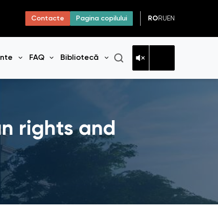
RO
RU
EN
Contacte
Pagina copilului
ante
FAQ
Bibliotecă
niul
Deschide meniul
Deschide meniul
Deschide meniul
n rights and