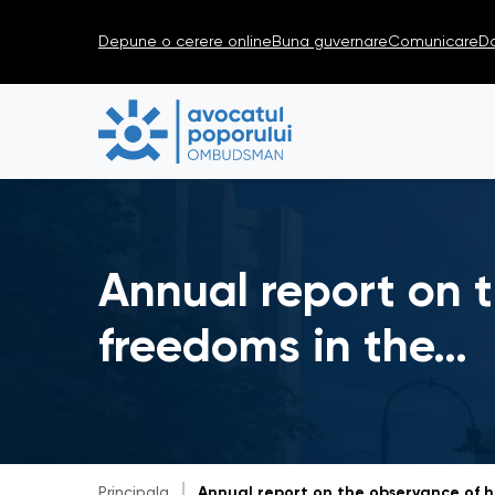
Depune o cerere online
Buna guvernare
Comunicare
D
Annual report on 
freedoms in the…
Principala