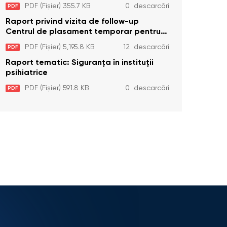
Temporar pentru Persoane cu
PDF (Fișier) 355.7 KB
0 descarcări
PDF
Dizabilități (Adulte) din s. Brînzeni, r.
Edineț, din data de 25 mai 2026
Raport privind vizita de follow-up
Centrul de plasament temporar pentru
persoanele cu dizabilități (adulte)
PDF (Fișier) 5,195.8 KB
12 descarcări
PDF
Bădiceni, Soroca (11 iunie 2026)
Raport tematic: Siguranța în instituții
psihiatrice
PDF (Fișier) 591.8 KB
0 descarcări
PDF