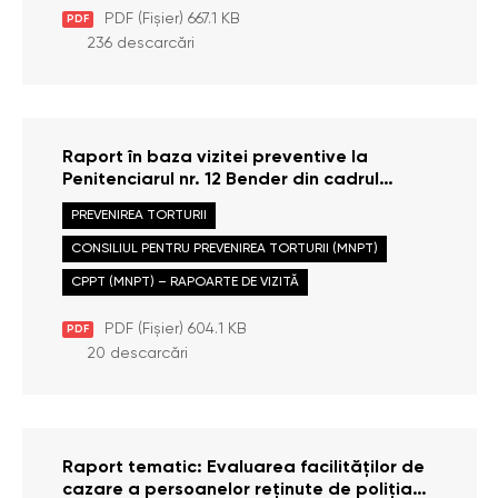
PDF (Fișier) 667.1 KB
PDF
236 descarcări
Raport în baza vizitei preventive la
Penitenciarul nr. 12 Bender din cadrul
Administrației Naționale a Penitenciarelor,
PREVENIREA TORTURII
efectuate la data de 17 februarie 2026
CONSILIUL PENTRU PREVENIREA TORTURII (MNPT)
CPPT (MNPT) – RAPOARTE DE VIZITĂ
PDF (Fișier) 604.1 KB
PDF
20 descarcări
Raport tematic: Evaluarea facilităților de
cazare a persoanelor reținute de poliția