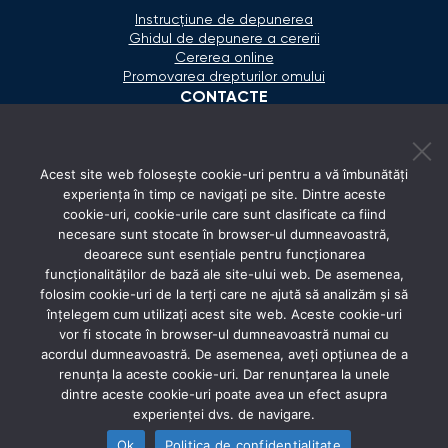
Instrucțiune de depunerea
Ghidul de depunere a cererii
Cererea online
Promovarea drepturilor omului
CONTACTE
+373 600 02 657
Acest site web folosește cookie-uri pentru a vă îmbunătăți
secretariat@ombudsman.md
experiența în timp ce navigați pe site. Dintre aceste
cookie-uri, cookie-urile care sunt clasificate ca fiind
Strada Calea Ieşilor 11/3, Chişinău
necesare sunt stocate în browser-ul dumneavoastră,
Luni - Vineri: 08:00 - 17:00
deoarece sunt esențiale pentru funcționarea
funcționalităților de bază ale site-ului web. De asemenea,
REȚELE SOCIALE
folosim cookie-uri de la terți care ne ajută să analizăm și să
înțelegem cum utilizați acest site web. Aceste cookie-uri
vor fi stocate în browser-ul dumneavoastră numai cu
acordul dumneavoastră. De asemenea, aveți opțiunea de a
renunța la aceste cookie-uri. Dar renunțarea la unele
dintre aceste cookie-uri poate avea un efect asupra
experienței dvs. de navigare.
Ok
Politica de confidențialitate
© 2026 Avocatul Poporului Ombudsman. All rights