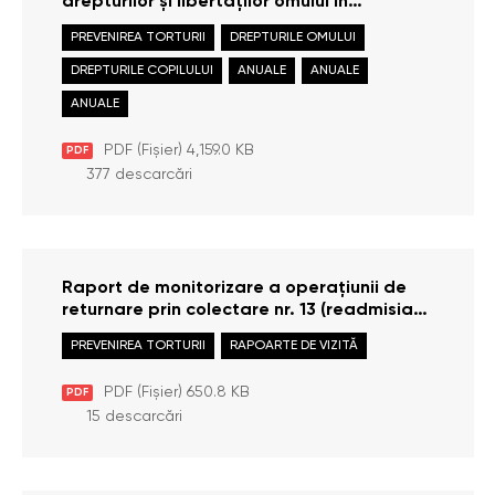
drepturilor și libertăților omului în
Republica Moldova în anul 2025
PREVENIREA TORTURII
DREPTURILE OMULUI
DREPTURILE COPILULUI
ANUALE
ANUALE
ANUALE
PDF (Fișier) 4,159.0 KB
PDF
377 descarcări
Raport de monitorizare a operațiunii de
returnare prin colectare nr. 13 (readmisia
cetățenilor moldoveni din Germania) (14
PREVENIREA TORTURII
RAPOARTE DE VIZITĂ
aprilie 2026)
PDF (Fișier) 650.8 KB
PDF
15 descarcări