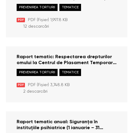
de frontieră. Detenția migranților aflați în
PREVENIREA TORTURII
TEMATICE
situații ilegale, inclusiv a solicitanților de
azil la frontieră
PDF (Fișier) 1,997.8 KB
PDF
12 descarcări
Raport tematic: Respectarea drepturilor
omului la Centrul de Plasament Temporar
al Străinilor (detenția administrativă a
PREVENIREA TORTURII
TEMATICE
străinilor indezirabili, supuși returnării,
expulzării sau luați în custodia publică)
PDF (Fișier) 3,748.8 KB
PDF
(2025)
2 descarcări
Raport tematic anual: Siguranța în
instituțiile psihiatrice (1 ianuarie – 31