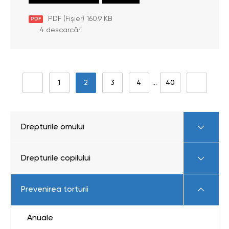
PDF (Fișier) 160.9 KB
PDF
4 descarcări
1
2
3
4
…
40
Drepturile omului
Drepturile copilului
Prevenirea torturii
Anuale