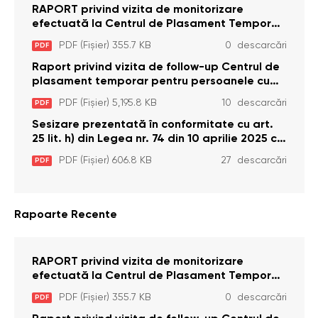
RAPORT privind vizita de monitorizare
efectuată la Centrul de Plasament Temporar
pentru Persoane cu Dizabilități (Adulte) din s.
PDF (Fișier) 355.7 KB
0 descarcări
PDF
Brînzeni, r. Edineț, din data de 25 mai 2026
Raport privind vizita de follow-up Centrul de
plasament temporar pentru persoanele cu
dizabilități (adulte) Bădiceni, Soroca (11 iunie
PDF (Fișier) 5,195.8 KB
10 descarcări
PDF
2026)
Sesizare prezentată în conformitate cu art.
25 lit. h) din Legea nr. 74 din 10 aprilie 2025 cu
privire la Curtea Constituțională şi art. 26 din
PDF (Fișier) 606.8 KB
27 descarcări
PDF
Legea cu privire la Avocatul Poporului
(Ombudsmanul) nr. 52/2014
Rapoarte Recente
RAPORT privind vizita de monitorizare
efectuată la Centrul de Plasament Temporar
pentru Persoane cu Dizabilități (Adulte) din s.
PDF (Fișier) 355.7 KB
0 descarcări
PDF
Brînzeni, r. Edineț, din data de 25 mai 2026