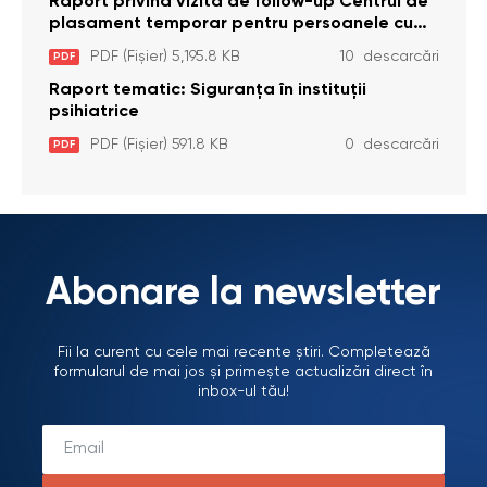
Raport privind vizita de follow-up Centrul de
plasament temporar pentru persoanele cu
dizabilități (adulte) Bădiceni, Soroca (11 iunie
PDF (Fișier) 5,195.8 KB
10 descarcări
PDF
2026)
Raport tematic: Siguranța în instituții
psihiatrice
PDF (Fișier) 591.8 KB
0 descarcări
PDF
Abonare la newsletter
Fii la curent cu cele mai recente știri. Completează
formularul de mai jos și primește actualizări direct în
inbox-ul tău!