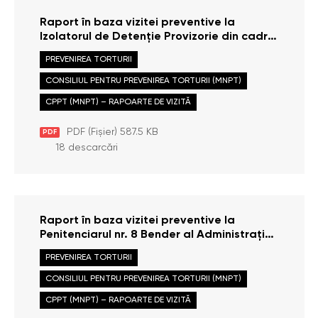
Raport în baza vizitei preventive la
Izolatorul de Detenție Provizorie din cadrul
Inspectoratului de Poliție Ungheni,
PREVENIREA TORTURII
efectuate la data de 11 martie 2026
CONSILIUL PENTRU PREVENIREA TORTURII (MNPT)
CPPT (MNPT) – RAPOARTE DE VIZITĂ
PDF (Fișier) 587.5 KB
PDF
18 descarcări
Raport în baza vizitei preventive la
Penitenciarul nr. 8 Bender al Administrației
Naționale a Penitenciarelor, efectuate la
PREVENIREA TORTURII
data de 17 februarie 2026
CONSILIUL PENTRU PREVENIREA TORTURII (MNPT)
CPPT (MNPT) – RAPOARTE DE VIZITĂ