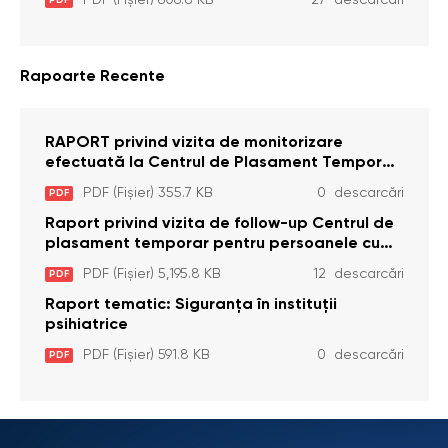
Legea cu privire la Avocatul Poporului
(Ombudsmanul) nr. 52/2014
Rapoarte Recente
RAPORT privind vizita de monitorizare
efectuată la Centrul de Plasament Temporar
pentru Persoane cu Dizabilități (Adulte) din s.
PDF (Fișier) 355.7 KB
0 descarcări
PDF
Brînzeni, r. Edineț, din data de 25 mai 2026
Raport privind vizita de follow-up Centrul de
plasament temporar pentru persoanele cu
dizabilități (adulte) Bădiceni, Soroca (11 iunie
PDF (Fișier) 5,195.8 KB
12 descarcări
PDF
2026)
Raport tematic: Siguranța în instituții
psihiatrice
PDF (Fișier) 591.8 KB
0 descarcări
PDF