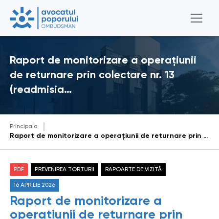
Raport de monitorizare a operațiunii
de returnare prin colectare nr. 13
(readmisia…
Principala
Raport de monitorizare a operațiunii de returnare prin colectare nr. 13 (readmisia cetățenilor moldoveni din Germania) (14 aprilie 2026)
PDF
PREVENIREA TORTURII
RAPOARTE DE VIZITĂ
16 APRILIE 2026
Raport de monitorizare a
operațiunii de returnare prin