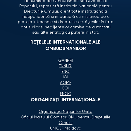
denumirea de Ombudsman sau Avocat al
Poporului, reprezintă Instituția Națională pentru
Drepturile Omului, o entitate instituțională
independentă și imparțială cu misiunea de a
proteja interesele și drepturile cetățenilor în fața
abuzurilor și neglijențelor comise de autorități
sau alte entități cu putere în stat.
REȚELELE INTERNAȚIONALE ALE
OMBUDSMANILOR
GANHRI
ENNHRI
ENO
IOI
AOMF
EOI
ENOC
ORGANIZAŢII INTERNAŢIONALE
Organizaţia Naţiunilor Unite
Oficiul Înaltului Comisar ONU pentru Drepturile
Omului
UNICEF Moldova