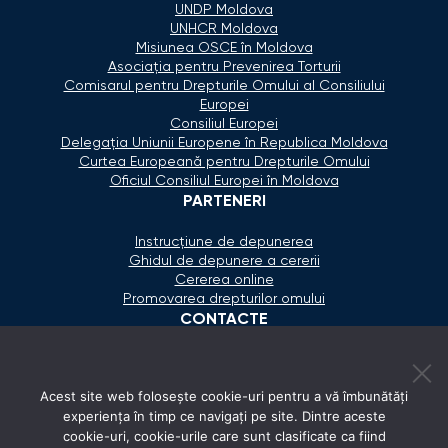
UNDP Moldova
UNHCR Moldova
Misiunea OSCE în Moldova
Asociaţia pentru Prevenirea Torturii
Comisarul pentru Drepturile Omului al Consiliului
Europei
Consiliul Europei
Delegaţia Uniunii Europene în Republica Moldova
Curtea Europeană pentru Drepturile Omului
Oficiul Consiliul Europei în Moldova
PARTENERI
Instrucțiune de depunerea
Ghidul de depunere a cererii
Cererea online
Promovarea drepturilor omului
CONTACTE
+373 600 02 657
Acest site web folosește cookie-uri pentru a vă îmbunătăți
secretariat@ombudsman.md
experiența în timp ce navigați pe site. Dintre aceste
cookie-uri, cookie-urile care sunt clasificate ca fiind
Strada Calea Ieşilor 11/3, Chişinău