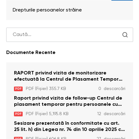
Drepturile persoanelor străine
Documente Recente
RAPORT privind vizita de monitorizare
efectuată la Centrul de Plasament Temporar
pentru Persoane cu Dizabilități (Adulte) din s.
PDF (Fișier) 355.7 KB
0 descarcări
PDF
Brînzeni, r. Edineț, din data de 25 mai 2026
Raport privind vizita de follow-up Centrul de
plasament temporar pentru persoanele cu
dizabilități (adulte) Bădiceni, Soroca (11 iunie
PDF (Fișier) 5,195.8 KB
12 descarcări
PDF
2026)
Sesizare prezentată în conformitate cu art.
25 lit. h) din Legea nr. 74 din 10 aprilie 2025 cu
privire la Curtea Constituțională şi art. 26 din
PDF (Fișier) 606.8 KB
27 descarcări
PDF