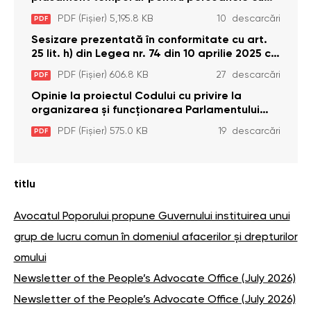
dizabilități (adulte) Bădiceni, Soroca (11 iunie
PDF (Fișier) 5,195.8 KB
10 descarcări
PDF
2026)
Sesizare prezentată în conformitate cu art.
25 lit. h) din Legea nr. 74 din 10 aprilie 2025 cu
privire la Curtea Constituțională şi art. 26 din
PDF (Fișier) 606.8 KB
27 descarcări
PDF
Legea cu privire la Avocatul Poporului
(Ombudsmanul) nr. 52/2014
Opinie la proiectul Codului cu privire la
organizarea și funcționarea Parlamentului
(inițiativa legislativă nr. 110 din 06.04.2026)
PDF (Fișier) 575.0 KB
19 descarcări
PDF
titlu
Avocatul Poporului propune Guvernului instituirea unui
grup de lucru comun în domeniul afacerilor și drepturilor
omului
Newsletter of the People’s Advocate Office (July 2026)
Newsletter of the People’s Advocate Office (July 2026)