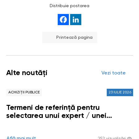
Distribuie postarea
Printează pagina
Alte noutăți
Vezi toate
ACHIZIȚII PUBLICE
23 IULIE 2026
Termeni de referință pentru
selectarea unui expert / unei
experte sau unui grup de experți /
experte (echipă de persoane fizice)
Află mai mult
252 vizualizări