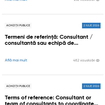
pentru elaborarea Raportului
tematic / Studiului „Respectarea
dreptului copiilor la un mediu curat,
sănătos și durabil în Republica
Moldova”
ACHIZIȚII PUBLICE
2 IULIE 2026
Termeni de referință: Consultant /
consultantă sau echipă de
consultanți / consultante pentru
coordonarea instituirii și funcționării
Grupului de lucru privind impactul
Află mai mult
482 vizualizări
digitalizării asupra drepturilor
omului
ACHIZIȚII PUBLICE
2 IULIE 2026
Terms of reference: Consultant or
team of consultants to coordinate