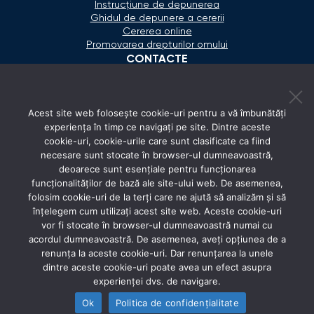
Instrucțiune de depunerea
Ghidul de depunere a cererii
Cererea online
Promovarea drepturilor omului
CONTACTE
+373 600 02 657
Acest site web folosește cookie-uri pentru a vă îmbunătăți
secretariat@ombudsman.md
experiența în timp ce navigați pe site. Dintre aceste
cookie-uri, cookie-urile care sunt clasificate ca fiind
Strada Calea Ieşilor 11/3, Chişinău
necesare sunt stocate în browser-ul dumneavoastră,
Luni - Vineri: 08:00 - 17:00
deoarece sunt esențiale pentru funcționarea
funcționalităților de bază ale site-ului web. De asemenea,
REȚELE SOCIALE
folosim cookie-uri de la terți care ne ajută să analizăm și să
înțelegem cum utilizați acest site web. Aceste cookie-uri
vor fi stocate în browser-ul dumneavoastră numai cu
acordul dumneavoastră. De asemenea, aveți opțiunea de a
renunța la aceste cookie-uri. Dar renunțarea la unele
dintre aceste cookie-uri poate avea un efect asupra
experienței dvs. de navigare.
Ok
Politica de confidențialitate
© 2026 Avocatul Poporului Ombudsman. All rights