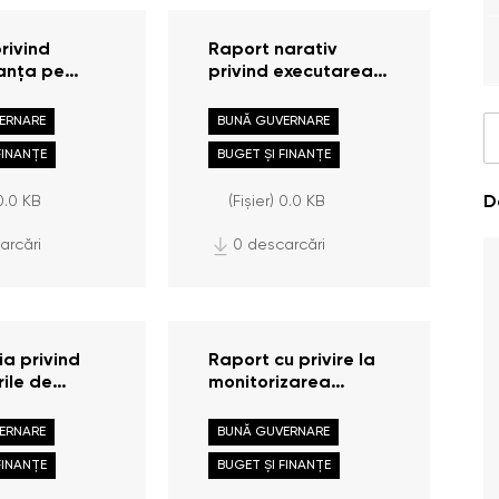
rivind
Raport narativ
anța pe
privind executarea
e /
bugetului Oficiului
rame la
Avocatului Poporului
ERNARE
BUNĂ GUVERNARE
31.12.2025
la 31.12.2025
FINANȚE
BUGET ȘI FINANȚE
 0.0 KB
(Fișier) 0.0 KB
D
arcări
0 descarcări
ia privind
Raport cu privire la
ile de
monitorizarea
 efectuate în
executării
ate de către
contractelor pentru
ERNARE
BUNĂ GUVERNARE
l Oficiului
anul 2025
FINANȚE
BUGET ȘI FINANȚE
ui Poporului
da 01 iulie –