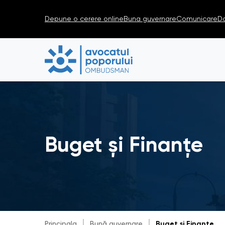
Depune o cerere online
Buna guvernare
Comunicare
D
Buget și Finanțe
Principala
Bună guvernare
Buget și Finanțe