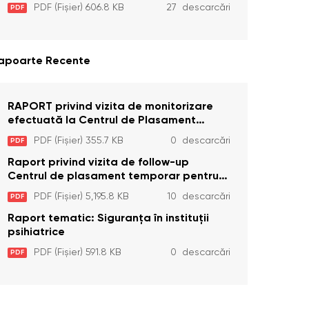
aprilie 2025 cu privire la Curtea
PDF (Fișier) 606.8 KB
27 descarcări
PDF
Constituțională şi art. 26 din Legea cu
privire la Avocatul Poporului
(Ombudsmanul) nr. 52/2014
apoarte Recente
RAPORT privind vizita de monitorizare
efectuată la Centrul de Plasament
Temporar pentru Persoane cu
PDF (Fișier) 355.7 KB
0 descarcări
PDF
Dizabilități (Adulte) din s. Brînzeni, r.
Edineț, din data de 25 mai 2026
Raport privind vizita de follow-up
Centrul de plasament temporar pentru
persoanele cu dizabilități (adulte)
PDF (Fișier) 5,195.8 KB
10 descarcări
PDF
Bădiceni, Soroca (11 iunie 2026)
Raport tematic: Siguranța în instituții
psihiatrice
PDF (Fișier) 591.8 KB
0 descarcări
PDF