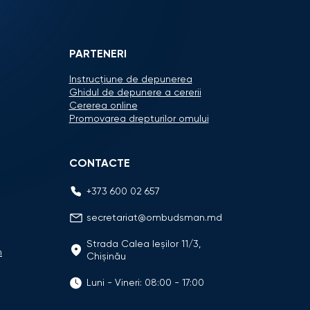
PARTENERI
Instrucțiune de depunerea
Ghidul de depunere a cererii
Cererea online
Promovarea drepturilor omului
CONTACTE
+373 600 02 657
secretariat@ombudsman.md
Strada Calea Ieşilor 11/3,
n
Chişinău
Luni - Vineri: 08:00 - 17:00