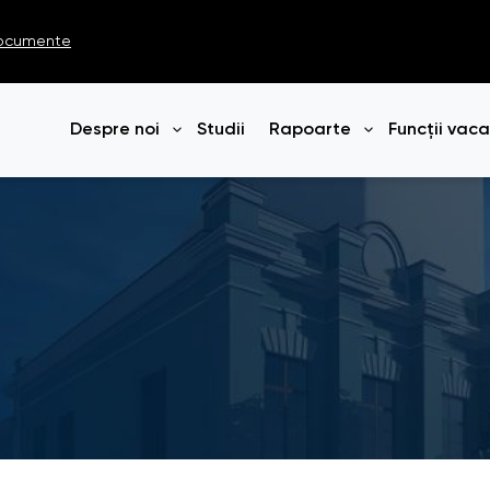
ocumente
Despre noi
Studii
Rapoarte
Funcții vac
Deschide meniul
Deschide me