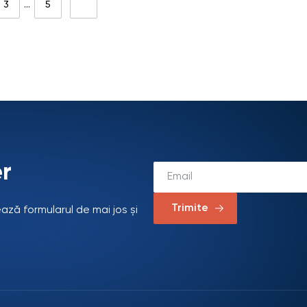
3
…
5
r
Trimite
ează formularul de mai jos și