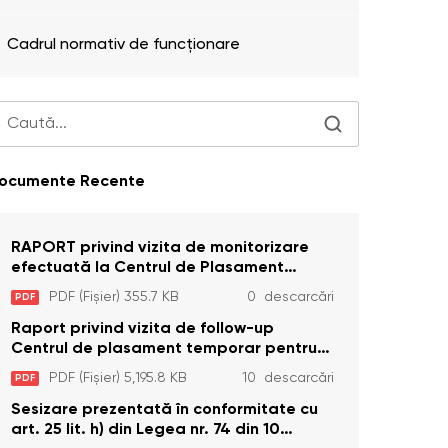
Cadrul normativ de funcționare
ocumente Recente
RAPORT privind vizita de monitorizare
efectuată la Centrul de Plasament
Temporar pentru Persoane cu
PDF (Fișier) 355.7 KB
0 descarcări
PDF
Dizabilități (Adulte) din s. Brînzeni, r.
Edineț, din data de 25 mai 2026
Raport privind vizita de follow-up
Centrul de plasament temporar pentru
persoanele cu dizabilități (adulte)
PDF (Fișier) 5,195.8 KB
10 descarcări
PDF
Bădiceni, Soroca (11 iunie 2026)
Sesizare prezentată în conformitate cu
art. 25 lit. h) din Legea nr. 74 din 10