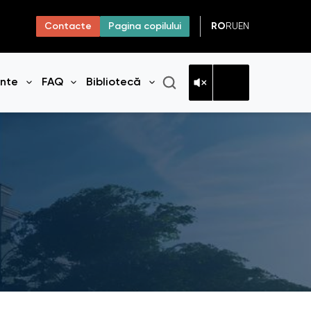
RO
RU
EN
Contacte
Pagina copilului
ante
FAQ
Bibliotecă
niul
Deschide meniul
Deschide meniul
Deschide meniul