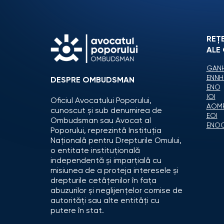
REȚ
ALE
GANH
ENNH
DESPRE OMBUDSMAN
ENO
IOI
Oficiul Avocatului Poporului,
AOM
cunoscut și sub denumirea de
EOI
Ombudsman sau Avocat al
ENO
Poporului, reprezintă Instituția
Națională pentru Drepturile Omului,
o entitate instituțională
independentă și imparțială cu
misiunea de a proteja interesele și
drepturile cetățenilor în fața
abuzurilor și neglijențelor comise de
autorități sau alte entități cu
putere în stat.