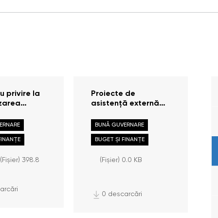
 privire la
Proiecte de
zarea
asistență externă
ii
ale Oficiului
elor pentru
Avocatului Poporului
ERNARE
BUNĂ GUVERNARE
l 1 anul
(2026)
FINANȚE
BUGET ȘI FINANȚE
(Fișier) 398.8
(Fișier) 0.0 KB
arcări
0 descarcări