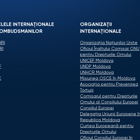
ELELE INTERNAȚIONALE
ORGANIZAŢII
 OMBUDSMANILOR
INTERNAŢIONALE
RI
Organizaţia Naţiunilor Unite
RI
Oficiul Înaltului Comisar ONU
pentru Drepturile Omului
UNICEF Moldova
F
UNDP Moldova
UNHCR Moldova
C
Misiunea OSCE în Moldova
Asociaţia pentru Prevenirea
Torturii
Comisarul pentru Drepturile
Omului al Consiliului Europei
Consiliul Europei
Delegaţia Uniunii Europene î
Republica Moldova
Curtea Europeană pentru
Drepturile Omului
Oficiul Consiliul Europei în