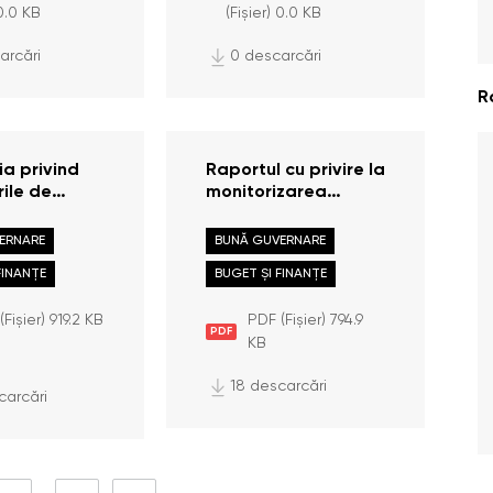
 0.0 KB
(Fișier) 0.0 KB
mbrie 2025
arcări
0 descarcări
R
ia privind
Raportul cu privire la
ile de
monitorizarea
 efectuate în
executării
ate de către
contractelor pentru
ERNARE
BUNĂ GUVERNARE
l Oficiului
semestrul I anul
FINANȚE
BUGET ȘI FINANȚE
ui Poporului
2025
ada 01
Fișier) 919.2 KB
PDF (Fișier) 794.9
- 30 iunie
PDF
KB
18 descarcări
carcări