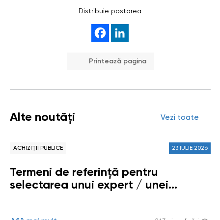
Distribuie postarea
Printează pagina
Alte noutăți
Vezi toate
ACHIZIȚII PUBLICE
23 IULIE 2026
Termeni de referință pentru
selectarea unui expert / unei
experte sau unui grup de experți /
experte (echipă de persoane fizice)