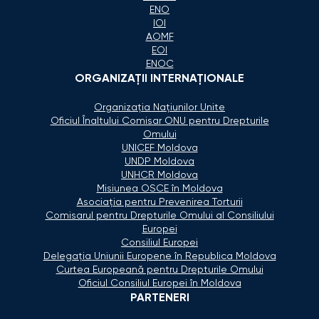
ENO
IOI
AOMF
EOI
ENOC
ORGANIZAŢII INTERNAŢIONALE
Organizaţia Naţiunilor Unite
Oficiul Înaltului Comisar ONU pentru Drepturile
Omului
UNICEF Moldova
UNDP Moldova
UNHCR Moldova
Misiunea OSCE în Moldova
Asociaţia pentru Prevenirea Torturii
Comisarul pentru Drepturile Omului al Consiliului
Europei
Consiliul Europei
Delegaţia Uniunii Europene în Republica Moldova
Curtea Europeană pentru Drepturile Omului
Oficiul Consiliul Europei în Moldova
PARTENERI