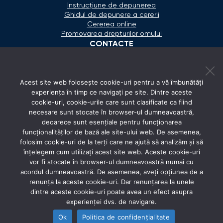
Instrucțiune de depunerea
Ghidul de depunere a cererii
Cererea online
Promovarea drepturilor omului
CONTACTE
+373 600 02 657
Acest site web folosește cookie-uri pentru a vă îmbunătăți
secretariat@ombudsman.md
experiența în timp ce navigați pe site. Dintre aceste
cookie-uri, cookie-urile care sunt clasificate ca fiind
Strada Calea Ieşilor 11/3, Chişinău
necesare sunt stocate în browser-ul dumneavoastră,
Luni - Vineri: 08:00 - 17:00
deoarece sunt esențiale pentru funcționarea
funcționalităților de bază ale site-ului web. De asemenea,
REȚELE SOCIALE
folosim cookie-uri de la terți care ne ajută să analizăm și să
înțelegem cum utilizați acest site web. Aceste cookie-uri
vor fi stocate în browser-ul dumneavoastră numai cu
acordul dumneavoastră. De asemenea, aveți opțiunea de a
renunța la aceste cookie-uri. Dar renunțarea la unele
dintre aceste cookie-uri poate avea un efect asupra
experienței dvs. de navigare.
Ok
Politica de confidențialitate
© 2026 Avocatul Poporului Ombudsman. All rights