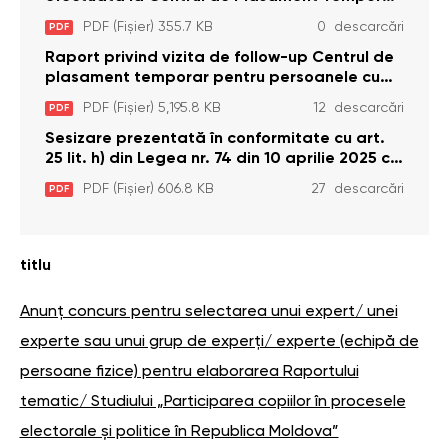
pentru Persoane cu Dizabilități (Adulte) din s.
PDF (Fișier) 355.7 KB
0 descarcări
PDF
Brînzeni, r. Edineț, din data de 25 mai 2026
Raport privind vizita de follow-up Centrul de
plasament temporar pentru persoanele cu
dizabilități (adulte) Bădiceni, Soroca (11 iunie
PDF (Fișier) 5,195.8 KB
12 descarcări
PDF
2026)
Sesizare prezentată în conformitate cu art.
25 lit. h) din Legea nr. 74 din 10 aprilie 2025 cu
privire la Curtea Constituțională şi art. 26 din
PDF (Fișier) 606.8 KB
27 descarcări
PDF
Legea cu privire la Avocatul Poporului
(Ombudsmanul) nr. 52/2014
titlu
Anunț concurs pentru selectarea unui expert/ unei
experte sau unui grup de experți/ experte (echipă de
persoane fizice) pentru elaborarea Raportului
tematic/ Studiului „Participarea copiilor în procesele
electorale și politice în Republica Moldova”