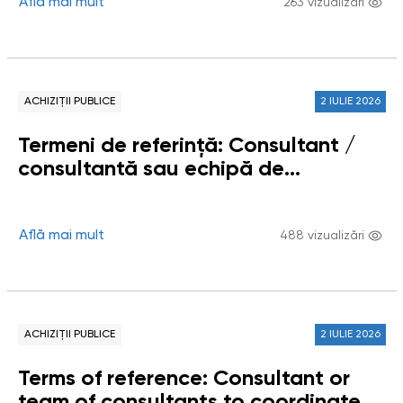
pentru elaborarea Raportului
Află mai mult
263 vizualizări
tematic / Studiului „Respectarea
dreptului copiilor la un mediu curat,
sănătos și durabil în Republica
Moldova”
ACHIZIȚII PUBLICE
2 IULIE 2026
Termeni de referință: Consultant /
consultantă sau echipă de
consultanți / consultante pentru
coordonarea instituirii și funcționării
Grupului de lucru privind impactul
Află mai mult
488 vizualizări
digitalizării asupra drepturilor
omului
ACHIZIȚII PUBLICE
2 IULIE 2026
Terms of reference: Consultant or
team of consultants to coordinate