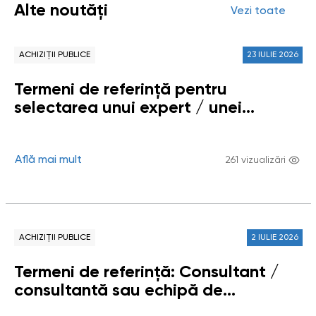
Alte noutăți
Vezi toate
ACHIZIȚII PUBLICE
23 IULIE 2026
Termeni de referință pentru
selectarea unui expert / unei
experte sau unui grup de experți /
experte (echipă de persoane fizice)
pentru elaborarea Raportului
Află mai mult
261 vizualizări
tematic / Studiului „Respectarea
dreptului copiilor la un mediu curat,
sănătos și durabil în Republica
Moldova”
ACHIZIȚII PUBLICE
2 IULIE 2026
Termeni de referință: Consultant /
consultantă sau echipă de
consultanți / consultante pentru