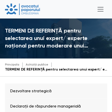
TERMENI DE REFERINȚĂ pentru
selectarea unui expert/ experte
național pentru moderare unui…
Principala
Achiziții publice
TERMENI DE REFERINȚĂ pentru selectarea unui expert/ experte național pentru moderare unui training cuprivire la cele mai recente instrumente și tendințe internaționale în domeniulabordării bazate pe drepturile omului care pot fi implicate în practicaOficiului Avocatului Poporului(Instituției Naționale pentru Drepturile Omului)
Dezvoltare strategică
Declarații de răspundere managerială