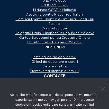
UNDP Moldova
UNHCR Moldova
Misiunea OSCE în Moldova
Asociaţia pentru Prevenirea Torturii
Comisarul pentru Drepturile Omului al Consiliului
Europei
Consiliul Europei
Delegaţia Uniunii Europene în Republica Moldova
Curtea Europeană pentru Drepturile Omului
Oficiul Consiliul Europei în Moldova
PARTENERI
Instrucțiune de depunerea
Ghidul de depunere a cererii
Cererea online
Promovarea drepturilor omului
CONTACTE
+373 600 02 657
Acest site web folosește cookie-uri pentru a vă îmbunătăți
secretariat@ombudsman.md
experiența în timp ce navigați pe site. Dintre aceste
cookie-uri, cookie-urile care sunt clasificate ca fiind
Strada Calea Ieşilor 11/3, Chişinău