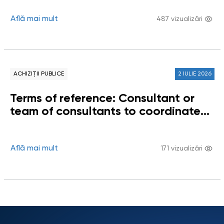
coordonarea instituirii și funcționării
Grupului de lucru privind impactul
Află mai mult
487 vizualizări
digitalizării asupra drepturilor
omului
ACHIZIȚII PUBLICE
2 IULIE 2026
Terms of reference: Consultant or
team of consultants to coordinate
the establishment and operation of
the Working Group on the Impact of
Digitalization on Human Rights
Află mai mult
171 vizualizări