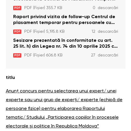
pentru Persoane cu Dizabilități (Adulte) din s.
PDF (Fișier) 355.7 KB
0 descarcări
PDF
Brînzeni, r. Edineț, din data de 25 mai 2026
Raport privind vizita de follow-up Centrul de
plasament temporar pentru persoanele cu
dizabilități (adulte) Bădiceni, Soroca (11 iunie
PDF (Fișier) 5,195.8 KB
12 descarcări
PDF
2026)
Sesizare prezentată în conformitate cu art.
25 lit. h) din Legea nr. 74 din 10 aprilie 2025 cu
privire la Curtea Constituțională şi art. 26 din
PDF (Fișier) 606.8 KB
27 descarcări
PDF
Legea cu privire la Avocatul Poporului
(Ombudsmanul) nr. 52/2014
titlu
Anunț concurs pentru selectarea unui expert/ unei
experte sau unui grup de experți/ experte (echipă de
persoane fizice) pentru elaborarea Raportului
tematic/ Studiului „Participarea copiilor în procesele
electorale și politice în Republica Moldova”