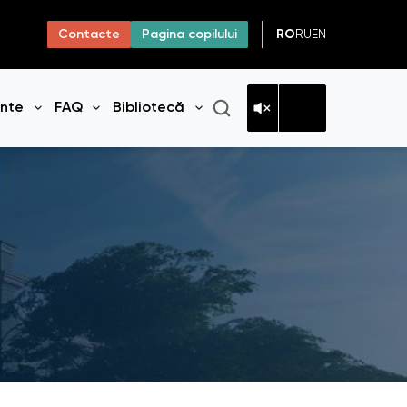
RO
RU
EN
Contacte
Pagina copilului
ante
FAQ
Bibliotecă
niul
Deschide meniul
Deschide meniul
Deschide meniul