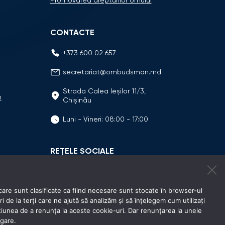
Promovarea drepturilor omului
CONTACTE
+373 600 02 657
secretariat@ombudsman.md
Strada Calea Ieşilor 11/3,
n
Chişinău
Luni - Vineri: 08:00 - 17:00
REȚELE SOCIALE
care sunt clasificate ca fiind necesare sunt stocate în browser-ul
e la terți care ne ajută să analizăm și să înțelegem cum utilizați
unea de a renunța la aceste cookie-uri. Dar renunțarea la unele
igare.