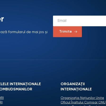
r
Trimite
ează formularul de mai jos și
ELELE INTERNAȚIONALE
ORGANIZAŢII
 OMBUDSMANILOR
INTERNAŢIONALE
RI
Organizaţia Naţiunilor Unite
RI
Oficiul Înaltului Comisar ONU