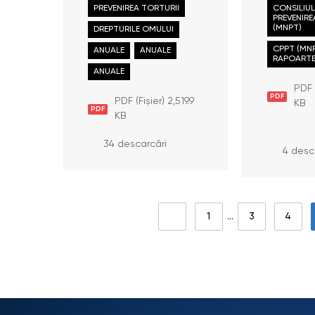
PREVENIREA TORTURII
CONSILIU
in 2024
Persoan
PREVENIRE
Dizabilit
(MNPT)
DREPTURILE OMULUI
municipiu
CPPT (MNP
ANUALE
ANUALE
efectuat
RAPOARTE 
de 29 m
ANUALE
PDF 
PDF
PDF (Fișier) 2,519.9
KB
PDF
KB
34 descarcări
4 desc
1
…
3
4