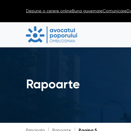
Depune o cerere online
Buna guvernare
Comunicare
D
Rapoarte
Principala
Rapoarte
Pagina 5