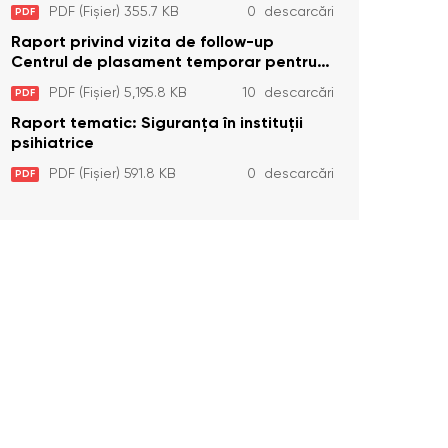
Temporar pentru Persoane cu
PDF (Fișier) 355.7 KB
0 descarcări
PDF
Dizabilități (Adulte) din s. Brînzeni, r.
Edineț, din data de 25 mai 2026
Raport privind vizita de follow-up
Centrul de plasament temporar pentru
persoanele cu dizabilități (adulte)
PDF (Fișier) 5,195.8 KB
10 descarcări
PDF
Bădiceni, Soroca (11 iunie 2026)
Raport tematic: Siguranța în instituții
psihiatrice
PDF (Fișier) 591.8 KB
0 descarcări
PDF