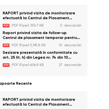
RAPORT privind vizita de monitorizare
efectuată la Centrul de Plasament
Temporar pentru Persoane cu
PDF (Fișier) 355.7 KB
0 descarcări
PDF
Dizabilități (Adulte) din s. Brînzeni, r.
Edineț, din data de 25 mai 2026
Raport privind vizita de follow-up
Centrul de plasament temporar pentru
persoanele cu dizabilități (adulte)
PDF (Fișier) 5,195.8 KB
10 descarcări
PDF
Bădiceni, Soroca (11 iunie 2026)
Sesizare prezentată în conformitate cu
art. 25 lit. h) din Legea nr. 74 din 10
aprilie 2025 cu privire la Curtea
PDF (Fișier) 606.8 KB
27 descarcări
PDF
Constituțională şi art. 26 din Legea cu
privire la Avocatul Poporului
(Ombudsmanul) nr. 52/2014
apoarte Recente
RAPORT privind vizita de monitorizare
efectuată la Centrul de Plasament