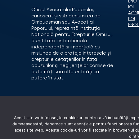
ENO
IOI
Oficiul Avocatului Poporului,
AOM
cunoscut și sub denumirea de
EOI
Ombudsman sau Avocat al
ENO
Poporului, reprezintă Instituția
Națională pentru Drepturile Omului,
o entitate instituțională
independentă și imparțială cu
misiunea de a proteja interesele și
drepturile cetățenilor în fața
abuzurilor și neglijențelor comise de
autorități sau alte entități cu
putere în stat.
Acest site web folosește cookie-uri pentru a vă îmbunătăți experi
dumneavoastră, deoarece sunt esențiale pentru funcționarea funcți
acest site web. Aceste cookie-uri vor fi stocate în browser-ul
dintr