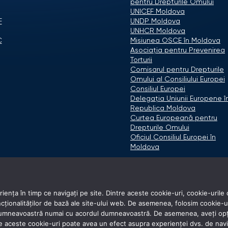
pentru Drepturile Omului
UNICEF Moldova
F
UNDP Moldova
UNHCR Moldova
C
Misiunea OSCE în Moldova
Asociaţia pentru Prevenirea
Torturii
Comisarul pentru Drepturile
Omului al Consiliului Europei
Consiliul Europei
Delegaţia Uniunii Europene î
Republica Moldova
Curtea Europeană pentru
Drepturile Omului
Oficiul Consiliul Europei în
Moldova
ența în timp ce navigați pe site. Dintre aceste cookie-uri, cookie-urile 
onalităților de bază ale site-ului web. De asemenea, folosim cookie-uri d
 dumneavoastră numai cu acordul dumneavoastră. De asemenea, aveți opți
e aceste cookie-uri poate avea un efect asupra experienței dvs. de nav