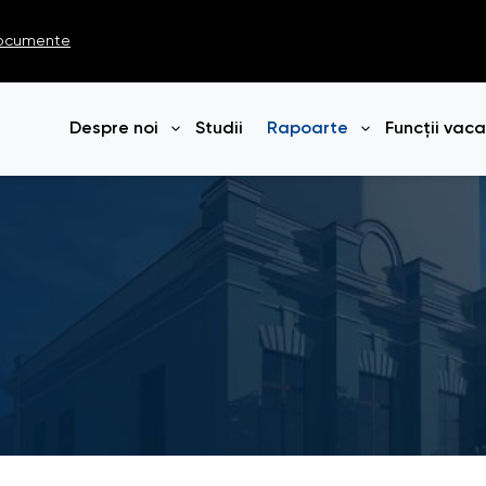
ocumente
Despre noi
Studii
Rapoarte
Funcții vac
Deschide meniul
Deschide me