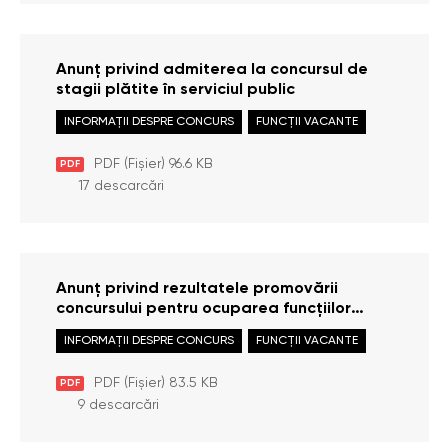
Anunț privind admiterea la concursul de
stagii plătite în serviciul public
INFORMAȚII DESPRE CONCURS
FUNCȚII VACANTE
PDF (Fișier) 96.6 KB
PDF
17 descarcări
Anunț privind rezultatele promovării
concursului pentru ocuparea funcțiilor
publice: Consultant principal /
INFORMAȚII DESPRE CONCURS
FUNCȚII VACANTE
Consultantă principală în cadrul Serviciului
achiziții publice
PDF (Fișier) 83.5 KB
PDF
9 descarcări