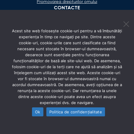
Promovarea drepturilor omului
CONTACTE
+373 600 02 657
Acest site web folosește cookie-uri pentru a vă îmbunătăți
secretariat@ombudsman.md
experiența în timp ce navigați pe site. Dintre aceste
cookie-uri, cookie-urile care sunt clasificate ca fiind
Strada Calea Ieşilor 11/3, Chişinău
necesare sunt stocate în browser-ul dumneavoastră,
Luni - Vineri: 08:00 - 17:00
deoarece sunt esențiale pentru funcționarea
funcționalităților de bază ale site-ului web. De asemenea,
REȚELE SOCIALE
folosim cookie-uri de la terți care ne ajută să analizăm și să
înțelegem cum utilizați acest site web. Aceste cookie-uri
vor fi stocate în browser-ul dumneavoastră numai cu
acordul dumneavoastră. De asemenea, aveți opțiunea de a
renunța la aceste cookie-uri. Dar renunțarea la unele
dintre aceste cookie-uri poate avea un efect asupra
experienței dvs. de navigare.
Ok
Politica de confidențialitate
© 2026 Avocatul Poporului Ombudsman. All rights
reserved.