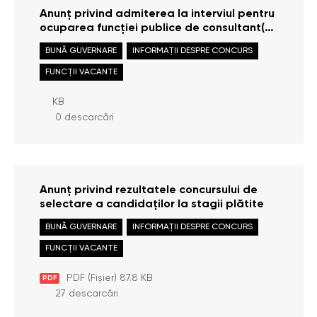
Anunț privind admiterea la interviul pentru
ocuparea funcției publice de consultant(ă)
principal(ă) în cadrul Direcției monitorizare
BUNĂ GUVERNARE
INFORMAȚII DESPRE CONCURS
și raportare
FUNCȚII VACANTE
KB
0 descarcări
Anunț privind rezultatele concursului de
selectare a candidaților la stagii plătite
BUNĂ GUVERNARE
INFORMAȚII DESPRE CONCURS
FUNCȚII VACANTE
PDF (Fișier) 87.8 KB
PDF
27 descarcări