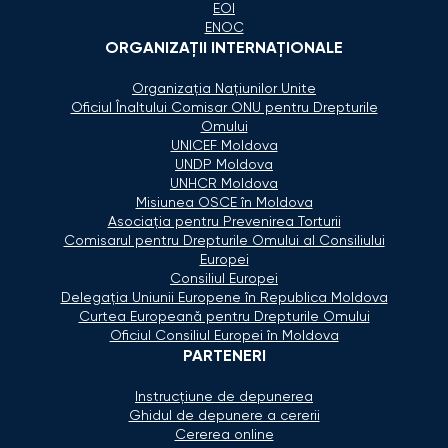
EOI
ENOC
ORGANIZAŢII INTERNAŢIONALE
Organizaţia Naţiunilor Unite
Oficiul Înaltului Comisar ONU pentru Drepturile
Omului
UNICEF Moldova
UNDP Moldova
UNHCR Moldova
Misiunea OSCE în Moldova
Asociaţia pentru Prevenirea Torturii
Comisarul pentru Drepturile Omului al Consiliului
Europei
Consiliul Europei
Delegaţia Uniunii Europene în Republica Moldova
Curtea Europeană pentru Drepturile Omului
Oficiul Consiliul Europei în Moldova
PARTENERI
Instrucțiune de depunerea
Ghidul de depunere a cererii
Cererea online