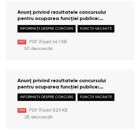
Anunț privind rezultatele concursului
pentru ocuparea funcției publice:
Consultant principal / Consultantă
INFORMAȚII DESPRE CONCURS
FUNCȚII VACANTE
principală în cadrul Direcției examinarea
cererilor și protecția persoanelor
PDF (Fișier) 44.1 KB
PDF
50 descarcări
Anunț privind rezultatele concursului
pentru ocuparea funcției publice:
Consultant principal / Consultantă
INFORMAȚII DESPRE CONCURS
FUNCȚII VACANTE
principală în cadrul Direcției monitorizare
și raportare
PDF (Fișier) 82.9 KB
PDF
28 descarcări