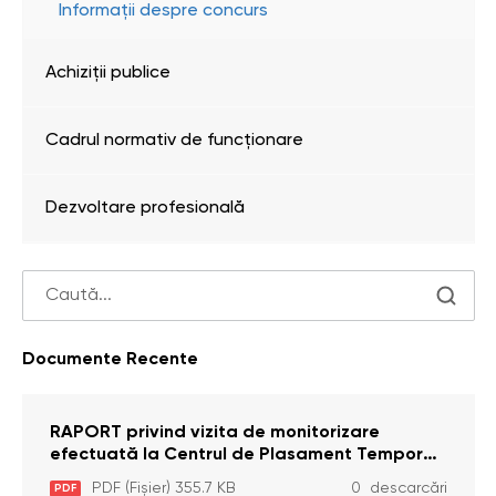
Informații despre concurs
Achiziţii publice
Cadrul normativ de funcționare
Dezvoltare profesională
Documente Recente
RAPORT privind vizita de monitorizare
efectuată la Centrul de Plasament Temporar
pentru Persoane cu Dizabilități (Adulte) din s.
PDF (Fișier) 355.7 KB
0 descarcări
PDF