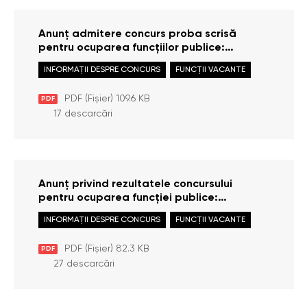
Anunț admitere concurs proba scrisă
pentru ocuparea funcțiilor publice:
Consultant principal / Consultantă
INFORMAȚII DESPRE CONCURS
FUNCȚII VACANTE
principală în cadrul Serviciului achiziții
publice; Specialist principal / Specialistă
PDF (Fișier) 109.6 KB
PDF
principală în cadrul Direcției gestionarea
17 descarcări
documentelor și audiență
Anunț privind rezultatele concursului
pentru ocuparea funcției publice:
Consultant principal / Consultantă
INFORMAȚII DESPRE CONCURS
FUNCȚII VACANTE
principală în cadrul Direcției prevenirea
torturii
PDF (Fișier) 82.3 KB
PDF
27 descarcări