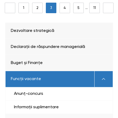
1
2
3
4
5
…
11
Dezvoltare strategică
Declarații de răspundere managerială
Buget și Finanțe
Funcții vacante
Anunț-concurs
Informații suplimentare