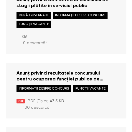
Anunț privind admiterea la concursul de
stagii plătite în serviciul public
BUNĂ GUVERNARE
INFORMAȚII DESPRE CONCURS
FUNCȚII VACANTE
KB
0 descarcări
Anunț privind rezultatele concursului
pentru ocuparea funcției publice de
execuție: Consultant principal /
INFORMAȚII DESPRE CONCURS
FUNCȚII VACANTE
Consultantă principală în cadrul Direcției
monitorizare și raportare
PDF (Fișier) 43.5 KB
PDF
100 descarcări