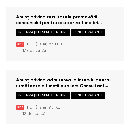
Anunț privind rezultatele promovării
concursului pentru ocuparea funcției
publice: Specialist principal / Specialistă
INFORMAȚII DESPRE CONCURS
FUNCȚII VACANTE
principală în cadrul Direcției gestionarea
documentelor și audiență
PDF (Fișier) 83.1 KB
PDF
17 descarcări
Anunț privind admiterea la interviu pentru
următoarele funcții publice: Consultant
principal / Consultantă principală în cadrul
INFORMAȚII DESPRE CONCURS
FUNCȚII VACANTE
Serviciului achiziții publice; Specialist
principal / Specialistă principală în cadrul
PDF (Fișier) 91.1 KB
PDF
Direcției gestionarea documentelor și
12 descarcări
audiență