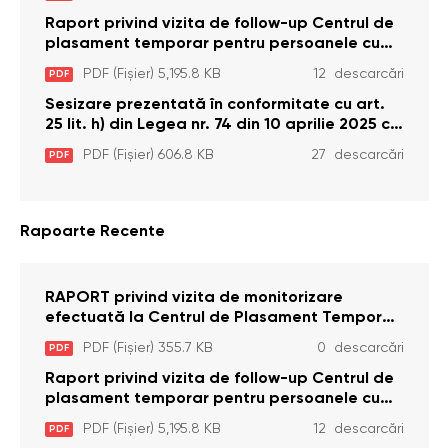
Brînzeni, r. Edineț, din data de 25 mai 2026
Raport privind vizita de follow-up Centrul de
plasament temporar pentru persoanele cu
dizabilități (adulte) Bădiceni, Soroca (11 iunie
PDF (Fișier) 5,195.8 KB
12 descarcări
PDF
2026)
Sesizare prezentată în conformitate cu art.
25 lit. h) din Legea nr. 74 din 10 aprilie 2025 cu
privire la Curtea Constituțională şi art. 26 din
PDF (Fișier) 606.8 KB
27 descarcări
PDF
Legea cu privire la Avocatul Poporului
(Ombudsmanul) nr. 52/2014
Rapoarte Recente
RAPORT privind vizita de monitorizare
efectuată la Centrul de Plasament Temporar
pentru Persoane cu Dizabilități (Adulte) din s.
PDF (Fișier) 355.7 KB
0 descarcări
PDF
Brînzeni, r. Edineț, din data de 25 mai 2026
Raport privind vizita de follow-up Centrul de
plasament temporar pentru persoanele cu
dizabilități (adulte) Bădiceni, Soroca (11 iunie
PDF (Fișier) 5,195.8 KB
12 descarcări
PDF
2026)