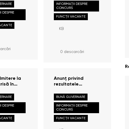
lui de
ERNARE
INFORMAȚII DESPRE
 în funcție
CONCURS
I DESPRE
FUNCȚII VACANTE
VACANTE
KB
arcări
0 descarcări
R
mitere la
Anunț privind
risă în
rezultatele
oncursului
concursului de
ocuparea
selectare a
ERNARE
BUNĂ GUVERNARE
r publice de
candidaților la
I DESPRE
INFORMAȚII DESPRE
: Consultant
stagii plătite
CONCURS
 /
antă
VACANTE
FUNCȚII VACANTE
lă;