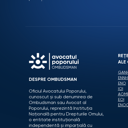
REȚ
ALE
GANH
ENNH
DESPRE OMBUDSMAN
ENO
IOI
Oficiul Avocatului Poporului,
AOM
cunoscut și sub denumirea de
EOI
Ombudsman sau Avocat al
ENO
Poporului, reprezintă Instituția
Națională pentru Drepturile Omului,
o entitate instituțională
independentă și imparțială cu