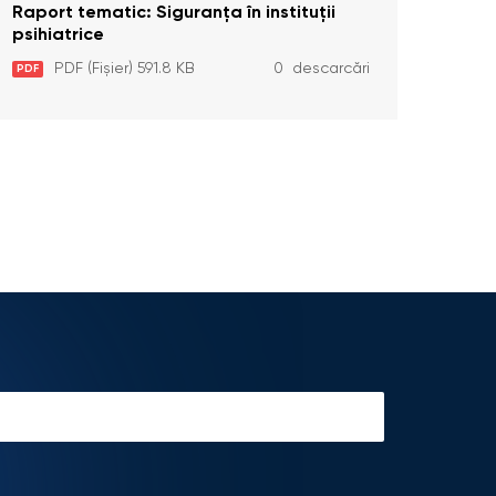
Raport tematic: Siguranța în instituții
psihiatrice
PDF (Fișier) 591.8 KB
0 descarcări
PDF