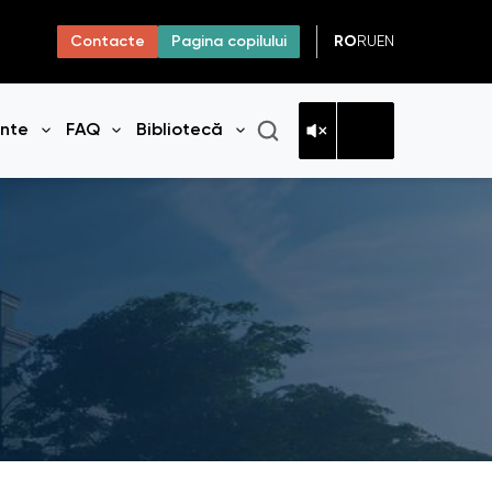
RO
RU
EN
Contacte
Pagina copilului
ante
FAQ
Bibliotecă
niul
Deschide meniul
Deschide meniul
Deschide meniul