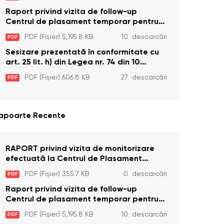
Dizabilități (Adulte) din s. Brînzeni, r.
Edineț, din data de 25 mai 2026
Raport privind vizita de follow-up
Centrul de plasament temporar pentru
persoanele cu dizabilități (adulte)
PDF (Fișier) 5,195.8 KB
10 descarcări
PDF
Bădiceni, Soroca (11 iunie 2026)
Sesizare prezentată în conformitate cu
art. 25 lit. h) din Legea nr. 74 din 10
aprilie 2025 cu privire la Curtea
PDF (Fișier) 606.8 KB
27 descarcări
PDF
Constituțională şi art. 26 din Legea cu
privire la Avocatul Poporului
(Ombudsmanul) nr. 52/2014
apoarte Recente
RAPORT privind vizita de monitorizare
efectuată la Centrul de Plasament
Temporar pentru Persoane cu
PDF (Fișier) 355.7 KB
0 descarcări
PDF
Dizabilități (Adulte) din s. Brînzeni, r.
Edineț, din data de 25 mai 2026
Raport privind vizita de follow-up
Centrul de plasament temporar pentru
persoanele cu dizabilități (adulte)
PDF (Fișier) 5,195.8 KB
10 descarcări
PDF
Bădiceni, Soroca (11 iunie 2026)