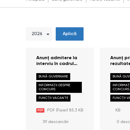
Aplică
Anunț admitere la
Anunț pr
interviu în cadrul
rezultat
concursului pentru
promovă
ocuparea funcției
concursu
BUNĂ GUVERNARE
BUNĂ GUV
publice: Consultant
ocuparea
INFORMAȚII DESPRE
INFORMAȚI
principal /
publice 
CONCURS
CONCURS
Consultantă
Consulta
principală, Direcția
FUNCȚII VACANTE
/ Consul
FUNCȚII 
promovarea
principa
drepturilor omului și
Repreze
PDF (Fișier) 85.3 KB
KB
PDF
comunicare
Cahul
39 descarcări
0 desc