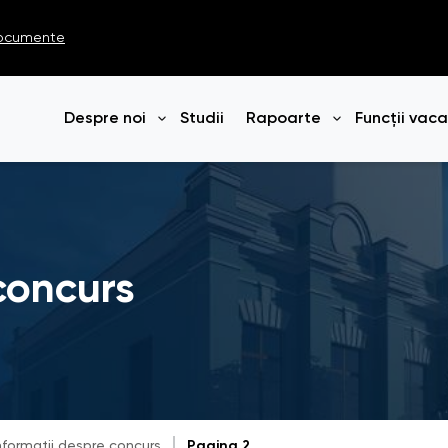
ocumente
Despre noi
Studii
Rapoarte
Funcții vac
Deschide meniul
Deschide me
concurs
nformații despre concurs
Pagina 2