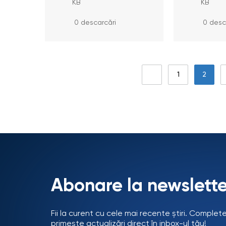
Consulta
KB
KB
/ Consul
superio
0 descarcări
0 desc
1
2
Abonare la newslette
Fii la curent cu cele mai recente știri. Complet
primește actualizări direct în inbox-ul tău!