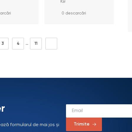
nt superior
KB
tantă
ară
arcări
0 descarcări
3
4
…
11
r
Trimite
ează formularul de mai jos și