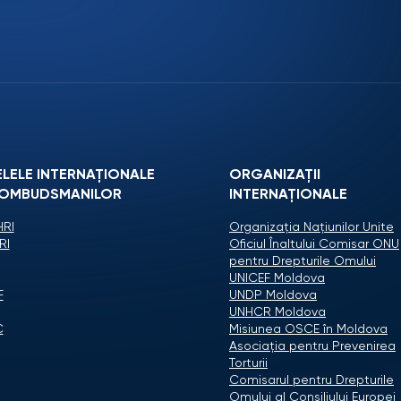
ELELE INTERNAȚIONALE
ORGANIZAŢII
 OMBUDSMANILOR
INTERNAŢIONALE
RI
Organizaţia Naţiunilor Unite
RI
Oficiul Înaltului Comisar ONU
pentru Drepturile Omului
UNICEF Moldova
F
UNDP Moldova
UNHCR Moldova
C
Misiunea OSCE în Moldova
Asociaţia pentru Prevenirea
Torturii
Comisarul pentru Drepturile
Omului al Consiliului Europei