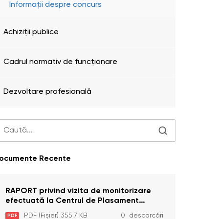
Informații despre concurs
Achiziţii publice
Cadrul normativ de funcționare
Dezvoltare profesională
ocumente Recente
RAPORT privind vizita de monitorizare
efectuată la Centrul de Plasament
Temporar pentru Persoane cu
PDF (Fișier) 355.7 KB
0 descarcări
PDF