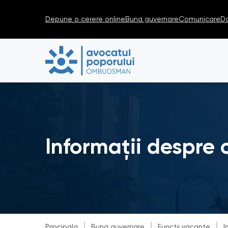
Depune o cerere online
Buna guvernare
Comunicare
D
Informații despre 
Principala
Buna guvernare
Funcții vacante
I