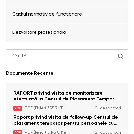
Cadrul normativ de funcționare
Dezvoltare profesională
Documente Recente
RAPORT privind vizita de monitorizare
efectuată la Centrul de Plasament Temporar
pentru Persoane cu Dizabilități (Adulte) din s.
PDF (Fișier) 355.7 KB
0 descarcări
PDF
Brînzeni, r. Edineț, din data de 25 mai 2026
Raport privind vizita de follow-up Centrul de
plasament temporar pentru persoanele cu
dizabilități (adulte) Bădiceni, Soroca (11 iunie
PDF (Fișier) 5,195.8 KB
12 descarcări
PDF