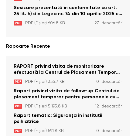
2026)
Sesizare prezentată în conformitate cu art.
25 lit. h) din Legea nr. 74 din 10 aprilie 2025 cu
privire la Curtea Constituțională şi art. 26 din
PDF (Fișier) 606.8 KB
27 descarcări
PDF
Legea cu privire la Avocatul Poporului
(Ombudsmanul) nr. 52/2014
Rapoarte Recente
RAPORT privind vizita de monitorizare
efectuată la Centrul de Plasament Temporar
pentru Persoane cu Dizabilități (Adulte) din s.
PDF (Fișier) 355.7 KB
0 descarcări
PDF
Brînzeni, r. Edineț, din data de 25 mai 2026
Raport privind vizita de follow-up Centrul de
plasament temporar pentru persoanele cu
dizabilități (adulte) Bădiceni, Soroca (11 iunie
PDF (Fișier) 5,195.8 KB
12 descarcări
PDF
2026)
Raport tematic: Siguranța în instituții
psihiatrice
PDF (Fișier) 591.8 KB
0 descarcări
PDF