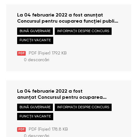
La 04 februarie 2022 a fost anunțat
Concursul pentru ocuparea funcției publice
de execuție Consultant superior
BUNĂ GUVERNARE
INFORMAȚII DESPRE CONCURS
în Reprezentanța Bălți
FUNCȚII VACANTE
PDF (Fișier) 179.2 KB
PDF
0 descarcări
La 04 februarie 2022 a fost
anunțat Concursul pentru ocuparea
funcției publice de execuție Consultant
BUNĂ GUVERNARE
INFORMAȚII DESPRE CONCURS
superior în Direcția monitorizare și
raportare.
FUNCȚII VACANTE
PDF (Fișier) 178.8 KB
PDF
0 descarcări