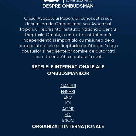
DESPRE OMBUDSMAN
Oficiul Avocatului Poporului, cunoscut și sub
denumirea de Ombudsman sau Avocat al
Poporului, reprezintă Instituția Națională pentru
Drepturile Omului, o entitate instituțională
independentă și imparțială cu misiunea de a
proteja interesele și drepturile cetățenilor în fața
abuzurilor și neglijențelor comise de autorități
sau alte entități cu putere în stat.
REȚELELE INTERNAȚIONALE ALE
OMBUDSMANILOR
GANHRI
ENNHRI
ENO
IOI
AOMF
EOI
ENOC
ORGANIZAŢII INTERNAŢIONALE