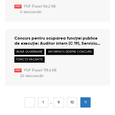
PDF (Fișier) 86.2 KB
PDF
0 descarcări
Concurs pentru ocuparea funcției publice
de execuție: Auditor intern (C 19), Serviciul
audit intern (funcție vacantă)
BUNĂ GUVERNARE
INFORMAȚII DESPRE CONCURS
FUNCȚII VACANTE
PDF (Fișier) 178.6 KB
PDF
20 descarcări
1
…
9
10
11