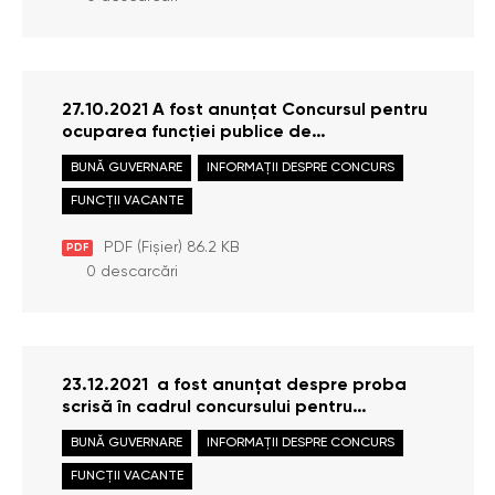
27.10.2021 A fost anunțat Concursul pentru
ocuparea funcției publice de
execuție Auditor intern (C 19), Serviciul
BUNĂ GUVERNARE
INFORMAȚII DESPRE CONCURS
audit intern (funcție vacantă)
(vezi Anunțul)
FUNCȚII VACANTE
PDF (Fișier) 86.2 KB
PDF
0 descarcări
23.12.2021 a fost anunțat despre proba
scrisă în cadrul concursului pentru
ocuparea funcției publice de execuție
BUNĂ GUVERNARE
INFORMAȚII DESPRE CONCURS
de Auditor intern în cadrul Serviciului audit
intern. (vezi Anunțul)
FUNCȚII VACANTE