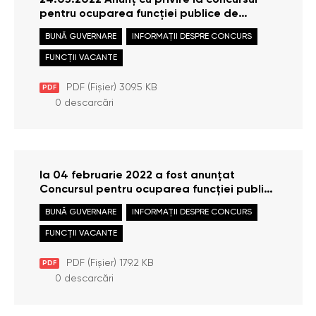
24.05.2022 Anunț cu privire la concursul
pentru ocuparea funcției publice de
execuție de Consultant superior,
BUNĂ GUVERNARE
INFORMAȚII DESPRE CONCURS
Reprezentanța Bălți
FUNCȚII VACANTE
PDF (Fișier) 309.5 KB
PDF
0 descarcări
la 04 februarie 2022 a fost anunțat
Concursul pentru ocuparea funcției publice
de execuție Consultant superior în Secția
BUNĂ GUVERNARE
INFORMAȚII DESPRE CONCURS
financiar-administrativă
FUNCȚII VACANTE
PDF (Fișier) 179.2 KB
PDF
0 descarcări