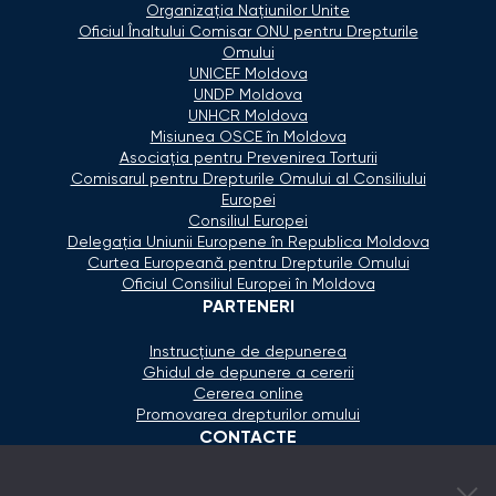
Organizaţia Naţiunilor Unite
Oficiul Înaltului Comisar ONU pentru Drepturile
Omului
UNICEF Moldova
UNDP Moldova
UNHCR Moldova
Misiunea OSCE în Moldova
Asociaţia pentru Prevenirea Torturii
Comisarul pentru Drepturile Omului al Consiliului
Europei
Consiliul Europei
Delegaţia Uniunii Europene în Republica Moldova
Curtea Europeană pentru Drepturile Omului
Oficiul Consiliul Europei în Moldova
PARTENERI
Instrucțiune de depunerea
Ghidul de depunere a cererii
Cererea online
Promovarea drepturilor omului
CONTACTE
+373 600 02 657