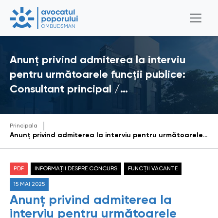
Anunț privind admiterea la interviu
pentru următoarele funcții publice:
Consultant principal /…
Principala
Anunț privind admiterea la interviu pentru următoarele funcții publice: Consultant principal / Consultantă principală în cadrul Serviciului achiziții publice; Specialist principal / Specialistă principală în cadrul Direcției gestionarea documentelor și audiență
PDF
INFORMAȚII DESPRE CONCURS
FUNCȚII VACANTE
15 MAI 2025
Anunț privind admiterea la
interviu pentru următoarele