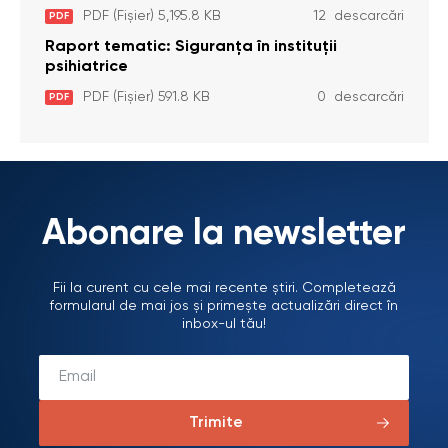
dizabilități (adulte) Bădiceni, Soroca (11 iunie
PDF (Fișier) 5,195.8 KB
12 descarcări
PDF
2026)
Raport tematic: Siguranța în instituții
psihiatrice
PDF (Fișier) 591.8 KB
0 descarcări
PDF
Abonare la newsletter
Fii la curent cu cele mai recente știri. Completează
formularul de mai jos și primește actualizări direct în
inbox-ul tău!
Trimite