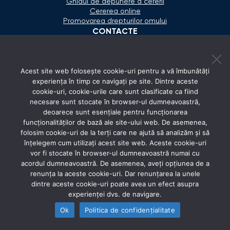
Ghidul de depunere a cererii
Cererea online
Promovarea drepturilor omului
CONTACTE
+373 600 02 657
Acest site web folosește cookie-uri pentru a vă îmbunătăți
secretariat@ombudsman.md
experiența în timp ce navigați pe site. Dintre aceste
cookie-uri, cookie-urile care sunt clasificate ca fiind
Strada Calea Ieşilor 11/3, Chişinău
necesare sunt stocate în browser-ul dumneavoastră,
Luni - Vineri: 08:00 - 17:00
deoarece sunt esențiale pentru funcționarea
funcționalităților de bază ale site-ului web. De asemenea,
REȚELE SOCIALE
folosim cookie-uri de la terți care ne ajută să analizăm și să
înțelegem cum utilizați acest site web. Aceste cookie-uri
vor fi stocate în browser-ul dumneavoastră numai cu
acordul dumneavoastră. De asemenea, aveți opțiunea de a
renunța la aceste cookie-uri. Dar renunțarea la unele
dintre aceste cookie-uri poate avea un efect asupra
experienței dvs. de navigare.
Ok
Politica de confidențialitate
© 2026 Avocatul Poporului Ombudsman. All rights
reserved.