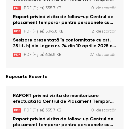
pentru Persoane cu Dizabilități (Adulte) din s.
PDF (Fișier) 355.7 KB
0 descarcări
PDF
Brînzeni, r. Edineț, din data de 25 mai 2026
Raport privind vizita de follow-up Centrul de
plasament temporar pentru persoanele cu
dizabilități (adulte) Bădiceni, Soroca (11 iunie
PDF (Fișier) 5,195.8 KB
12 descarcări
PDF
2026)
Sesizare prezentată în conformitate cu art.
25 lit. h) din Legea nr. 74 din 10 aprilie 2025 cu
privire la Curtea Constituțională şi art. 26 din
PDF (Fișier) 606.8 KB
27 descarcări
PDF
Legea cu privire la Avocatul Poporului
(Ombudsmanul) nr. 52/2014
Rapoarte Recente
RAPORT privind vizita de monitorizare
efectuată la Centrul de Plasament Temporar
pentru Persoane cu Dizabilități (Adulte) din s.
PDF (Fișier) 355.7 KB
0 descarcări
PDF
Brînzeni, r. Edineț, din data de 25 mai 2026
Raport privind vizita de follow-up Centrul de
plasament temporar pentru persoanele cu