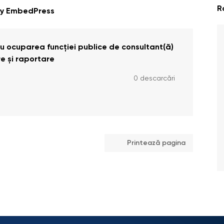
R
By EmbedPress
ru ocuparea funcției publice de consultant(ă)
re și raportare
0 descarcări
Printează pagina