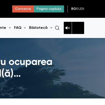
RO
RU
EN
Contacte
Pagina copilului
ante
FAQ
Bibliotecă
niul
Deschide meniul
Deschide meniul
Deschide meniul
tru ocuparea
l(ă)…