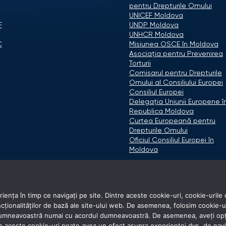
pentru Drepturile Omului
UNICEF Moldova
F
UNDP Moldova
UNHCR Moldova
C
Misiunea OSCE în Moldova
Asociaţia pentru Prevenirea
Torturii
Comisarul pentru Drepturile
Omului al Consiliului Europei
Consiliul Europei
Delegaţia Uniunii Europene î
Republica Moldova
Curtea Europeană pentru
Drepturile Omului
Oficiul Consiliul Europei în
Moldova
ența în timp ce navigați pe site. Dintre aceste cookie-uri, cookie-urile 
onalităților de bază ale site-ului web. De asemenea, folosim cookie-uri d
 dumneavoastră numai cu acordul dumneavoastră. De asemenea, aveți opți
e aceste cookie-uri poate avea un efect asupra experienței dvs. de nav