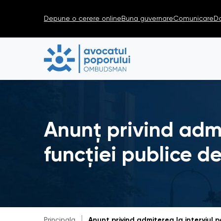
Depune o cerere online
Buna guvernare
Comunicare
D
Anunț privind admi
funcției publice d
Principala