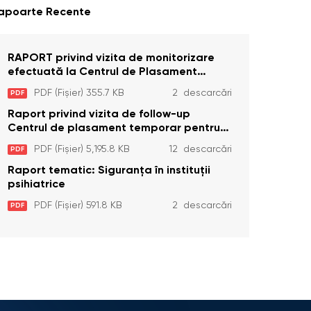
apoarte Recente
RAPORT privind vizita de monitorizare
efectuată la Centrul de Plasament
Temporar pentru Persoane cu
PDF (Fișier) 355.7 KB
2 descarcări
PDF
Dizabilități (Adulte) din s. Brînzeni, r.
Edineț, din data de 25 mai 2026
Raport privind vizita de follow-up
Centrul de plasament temporar pentru
persoanele cu dizabilități (adulte)
PDF (Fișier) 5,195.8 KB
12 descarcări
PDF
Bădiceni, Soroca (11 iunie 2026)
Raport tematic: Siguranța în instituții
psihiatrice
PDF (Fișier) 591.8 KB
2 descarcări
PDF