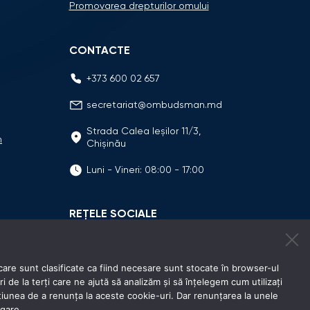
Promovarea drepturilor omului
CONTACTE
+373 600 02 657
secretariat@ombudsman.md
Strada Calea Ieşilor 11/3,
n
Chişinău
Luni - Vineri: 08:00 - 17:00
REȚELE SOCIALE
care sunt clasificate ca fiind necesare sunt stocate în browser-ul
e la terți care ne ajută să analizăm și să înțelegem cum utilizați
unea de a renunța la aceste cookie-uri. Dar renunțarea la unele
igare.