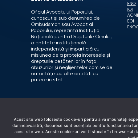
ENO
IOI
Oficiul Avocatului Poporului,
AOM
cunoscut și sub denumirea de
EOI
Ombudsman sau Avocat al
ENO
Poporului, reprezintă Instituția
Națională pentru Drepturile Omului,
o entitate instituțională
independentă și imparțială cu
misiunea de a proteja interesele și
drepturile cetățenilor în fața
abuzurilor și neglijențelor comise de
autorități sau alte entități cu
putere în stat.
Acest site web folosește cookie-uri pentru a vă îmbunătăți experi
dumneavoastră, deoarece sunt esențiale pentru funcționarea funcți
acest site web. Aceste cookie-uri vor fi stocate în browser-ul
dintr