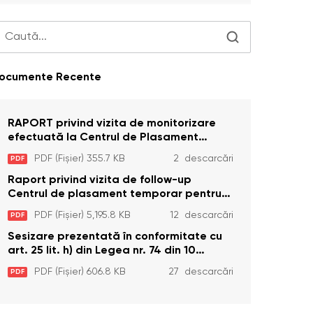
ocumente Recente
RAPORT privind vizita de monitorizare
efectuată la Centrul de Plasament
Temporar pentru Persoane cu
PDF (Fișier) 355.7 KB
2 descarcări
PDF
Dizabilități (Adulte) din s. Brînzeni, r.
Edineț, din data de 25 mai 2026
Raport privind vizita de follow-up
Centrul de plasament temporar pentru
persoanele cu dizabilități (adulte)
PDF (Fișier) 5,195.8 KB
12 descarcări
PDF
Bădiceni, Soroca (11 iunie 2026)
Sesizare prezentată în conformitate cu
art. 25 lit. h) din Legea nr. 74 din 10
aprilie 2025 cu privire la Curtea
PDF (Fișier) 606.8 KB
27 descarcări
PDF
Constituțională şi art. 26 din Legea cu
privire la Avocatul Poporului
(Ombudsmanul) nr. 52/2014