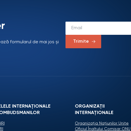
r
Trimite
ează formularul de mai jos și
ELELE INTERNAȚIONALE
ORGANIZAŢII
 OMBUDSMANILOR
INTERNAŢIONALE
RI
Organizaţia Naţiunilor Unite
RI
Oficiul Înaltului Comisar ONU