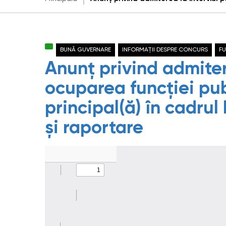
BUNĂ GUVERNARE
INFORMAȚII DESPRE CONCURS
FU
Anunț privind admiter
ocuparea funcției pub
principal(ă) în cadrul
și raportare