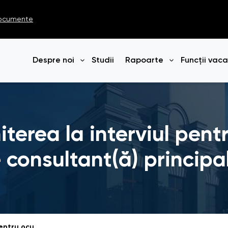
ocumente
Despre noi
Studii
Rapoarte
Funcții vac
Deschide meniul
Deschide me
terea la interviul pen
e consultant(ă) principa
Anunț privind admiterea la interviul pentru ocuparea funcției publice de consultant(ă) principal(ă) în cadrul Direcției monitorizare și raportare