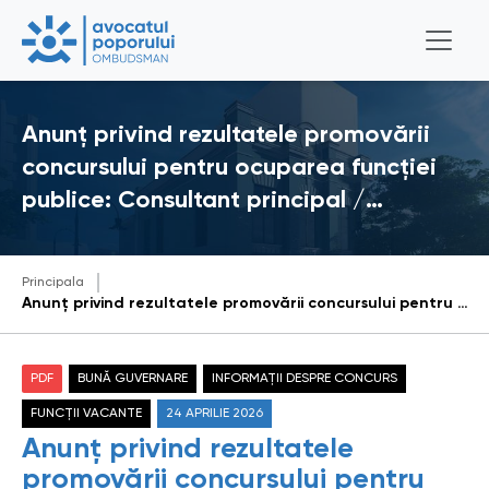
Anunț privind rezultatele promovării
concursului pentru ocuparea funcției
publice: Consultant principal /…
Principala
Anunț privind rezultatele promovării concursului pentru ocuparea funcției publice: Consultant principal / Consultantă principală în cadrul Direcției promovarea drepturilor omului și comunicare
PDF
BUNĂ GUVERNARE
INFORMAȚII DESPRE CONCURS
FUNCȚII VACANTE
24 APRILIE 2026
Anunț privind rezultatele
promovării concursului pentru