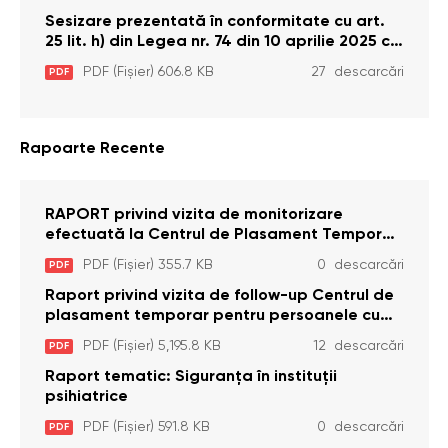
2026)
Sesizare prezentată în conformitate cu art.
25 lit. h) din Legea nr. 74 din 10 aprilie 2025 cu
privire la Curtea Constituțională şi art. 26 din
PDF (Fișier) 606.8 KB
27 descarcări
PDF
Legea cu privire la Avocatul Poporului
(Ombudsmanul) nr. 52/2014
Rapoarte Recente
RAPORT privind vizita de monitorizare
efectuată la Centrul de Plasament Temporar
pentru Persoane cu Dizabilități (Adulte) din s.
PDF (Fișier) 355.7 KB
0 descarcări
PDF
Brînzeni, r. Edineț, din data de 25 mai 2026
Raport privind vizita de follow-up Centrul de
plasament temporar pentru persoanele cu
dizabilități (adulte) Bădiceni, Soroca (11 iunie
PDF (Fișier) 5,195.8 KB
12 descarcări
PDF
2026)
Raport tematic: Siguranța în instituții
psihiatrice
PDF (Fișier) 591.8 KB
0 descarcări
PDF