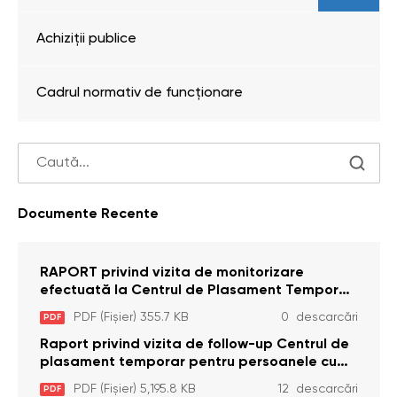
Achiziții publice
Cadrul normativ de funcționare
Documente Recente
RAPORT privind vizita de monitorizare
efectuată la Centrul de Plasament Temporar
pentru Persoane cu Dizabilități (Adulte) din s.
PDF (Fișier) 355.7 KB
0 descarcări
PDF
Brînzeni, r. Edineț, din data de 25 mai 2026
Raport privind vizita de follow-up Centrul de
plasament temporar pentru persoanele cu
dizabilități (adulte) Bădiceni, Soroca (11 iunie
PDF (Fișier) 5,195.8 KB
12 descarcări
PDF