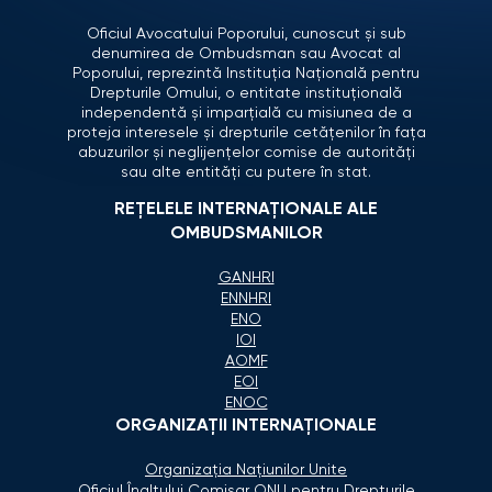
Oficiul Avocatului Poporului, cunoscut și sub
denumirea de Ombudsman sau Avocat al
Poporului, reprezintă Instituția Națională pentru
Drepturile Omului, o entitate instituțională
independentă și imparțială cu misiunea de a
proteja interesele și drepturile cetățenilor în fața
abuzurilor și neglijențelor comise de autorități
sau alte entități cu putere în stat.
REȚELELE INTERNAȚIONALE ALE
OMBUDSMANILOR
GANHRI
ENNHRI
ENO
IOI
AOMF
EOI
ENOC
ORGANIZAŢII INTERNAŢIONALE
Organizaţia Naţiunilor Unite
Oficiul Înaltului Comisar ONU pentru Drepturile