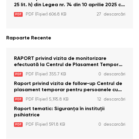
25 lit. h) din Legea nr. 74 din 10 aprilie 2025 cu
privire la Curtea Constituțională şi art. 26 din
PDF (Fișier) 606.8 KB
27 descarcări
PDF
Legea cu privire la Avocatul Poporului
(Ombudsmanul) nr. 52/2014
Rapoarte Recente
RAPORT privind vizita de monitorizare
efectuată la Centrul de Plasament Temporar
pentru Persoane cu Dizabilități (Adulte) din s.
PDF (Fișier) 355.7 KB
0 descarcări
PDF
Brînzeni, r. Edineț, din data de 25 mai 2026
Raport privind vizita de follow-up Centrul de
plasament temporar pentru persoanele cu
dizabilități (adulte) Bădiceni, Soroca (11 iunie
PDF (Fișier) 5,195.8 KB
12 descarcări
PDF
2026)
Raport tematic: Siguranța în instituții
psihiatrice
PDF (Fișier) 591.8 KB
0 descarcări
PDF