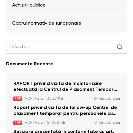
Achiziții publice
Cadrul normativ de funcționare
Documente Recente
RAPORT privind vizita de monitorizare
efectuată la Centrul de Plasament Temporar
pentru Persoane cu Dizabilități (Adulte) din s.
PDF (Fișier) 355.7 KB
0 descarcări
PDF
Brînzeni, r. Edineț, din data de 25 mai 2026
Raport privind vizita de follow-up Centrul de
plasament temporar pentru persoanele cu
dizabilități (adulte) Bădiceni, Soroca (11 iunie
PDF (Fișier) 5,195.8 KB
12 descarcări
PDF
2026)
Sesizare prezentată în conformitate cu art.