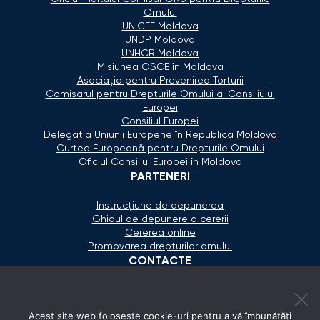
Omului
UNICEF Moldova
UNDP Moldova
UNHCR Moldova
Misiunea OSCE în Moldova
Asociaţia pentru Prevenirea Torturii
Comisarul pentru Drepturile Omului al Consiliului
Europei
Consiliul Europei
Delegaţia Uniunii Europene în Republica Moldova
Curtea Europeană pentru Drepturile Omului
Oficiul Consiliul Europei în Moldova
PARTENERI
Instrucțiune de depunerea
Ghidul de depunere a cererii
Cererea online
Promovarea drepturilor omului
CONTACTE
+373 600 02 657
Acest site web folosește cookie-uri pentru a vă îmbunătăți
secretariat@ombudsman.md