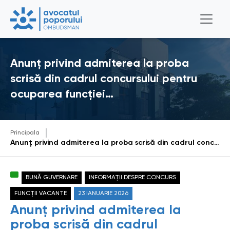
Anunț privind admiterea la proba
scrisă din cadrul concursului pentru
ocuparea funcției…
Principala
Anunț privind admiterea la proba scrisă din cadrul concursului pentru ocuparea funcției publice vacante de Consultant principal / Consultantă principală în cadrul Reprezentanței Cahul
BUNĂ GUVERNARE
INFORMAȚII DESPRE CONCURS
FUNCȚII VACANTE
23 IANUARIE 2026
Anunț privind admiterea la
proba scrisă din cadrul