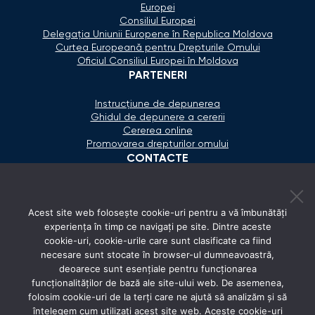
Europei
Consiliul Europei
Delegaţia Uniunii Europene în Republica Moldova
Curtea Europeană pentru Drepturile Omului
Oficiul Consiliul Europei în Moldova
PARTENERI
Instrucțiune de depunerea
Ghidul de depunere a cererii
Cererea online
Promovarea drepturilor omului
CONTACTE
+373 600 02 657
Acest site web folosește cookie-uri pentru a vă îmbunătăți
secretariat@ombudsman.md
experiența în timp ce navigați pe site. Dintre aceste
cookie-uri, cookie-urile care sunt clasificate ca fiind
Strada Calea Ieşilor 11/3, Chişinău
necesare sunt stocate în browser-ul dumneavoastră,
Luni - Vineri: 08:00 - 17:00
deoarece sunt esențiale pentru funcționarea
funcționalităților de bază ale site-ului web. De asemenea,
REȚELE SOCIALE
folosim cookie-uri de la terți care ne ajută să analizăm și să
înțelegem cum utilizați acest site web. Aceste cookie-uri