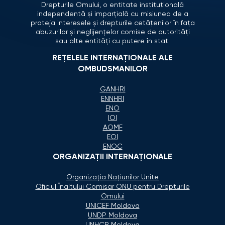
Drepturile Omului, o entitate instituțională
independentă și imparțială cu misiunea de a
proteja interesele și drepturile cetățenilor în fața
abuzurilor și neglijențelor comise de autorități
sau alte entități cu putere în stat.
REȚELELE INTERNAȚIONALE ALE
OMBUDSMANILOR
GANHRI
ENNHRI
ENO
IOI
AOMF
EOI
ENOC
ORGANIZAŢII INTERNAŢIONALE
Organizaţia Naţiunilor Unite
Oficiul Înaltului Comisar ONU pentru Drepturile
Omului
UNICEF Moldova
UNDP Moldova
UNHCR Moldova