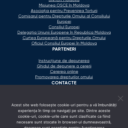
Misiunea OSCE în Moldova
Asociaţia pentru Prevenirea Torturii
Comisarul pentru Drepturile Omului al Consiliului
Europei
Consiliul Europei
Delegaţia Uniunii Europene în Republica Moldova
Curtea Europeană pentru Drepturile Omului
Oficiul Consiliul Europei în Moldova
PARTENERI
Instrucțiune de depunerea
Ghidul de depunere a cererii
Cererea online
Promovarea drepturilor omului
CONTACTE
+373 600 02 657
Acest site web folosește cookie-uri pentru a vă îmbunătăți
secretariat@ombudsman.md
experiența în timp ce navigați pe site. Dintre aceste
cookie-uri, cookie-urile care sunt clasificate ca fiind
Strada Calea Ieşilor 11/3, Chişinău
necesare sunt stocate în browser-ul dumneavoastră,
Luni - Vineri: 08:00 - 17:00
deoarece sunt esențiale pentru funcționarea