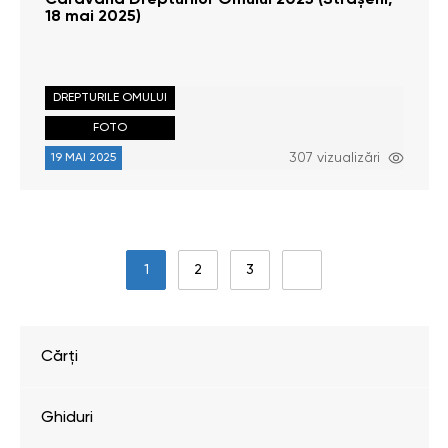
Caravana Drepturilor Omului 2025 (Strășeni,
18 mai 2025)
DREPTURILE OMULUI
FOTO
307 vizualizări
19 MAI 2025
1
2
3
Cărți
Ghiduri