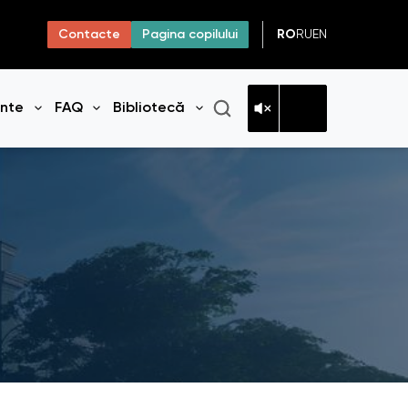
RO
RU
EN
Contacte
Pagina copilului
ante
FAQ
Bibliotecă
niul
Deschide meniul
Deschide meniul
Deschide meniul