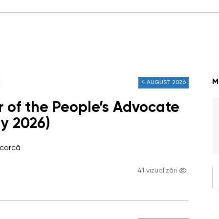
M
4 AUGUST 2026
r of the People’s Advocate
ly 2026)
scarcă
41 vizualizări