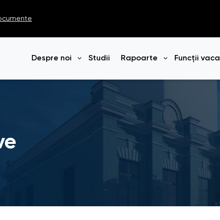
ocumente
Despre noi
Studii
Rapoarte
Funcții vac
Deschide meniul
Deschide me
ve