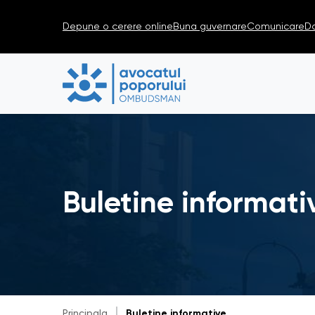
Depune o cerere online
Buna guvernare
Comunicare
D
Buletine informati
Principala
Buletine informative