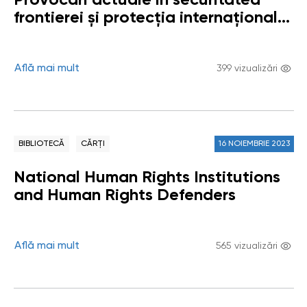
frontierei și protecția internațională
(conferința științifică națională cu
participare internațională)
Află mai mult
399 vizualizări
BIBLIOTECĂ
CĂRȚI
16 NOIEMBRIE 2023
National Human Rights Institutions
and Human Rights Defenders
Află mai mult
565 vizualizări