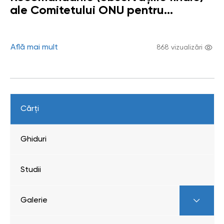
ale Comitetului ONU pentru
drepturile copilului emise în cadrul
examinării celui de-al patrulea și al
cincilea raport periodic combinat
Află mai mult
868 vizualizări
Cărți
Ghiduri
Studii
Galerie