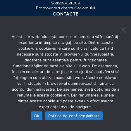
Cererea online
Promovarea drepturilor omului
CONTACTE
+373 600 02 657
Acest site web folosește cookie-uri pentru a vă îmbunătăți
secretariat@ombudsman.md
experiența în timp ce navigați pe site. Dintre aceste
cookie-uri, cookie-urile care sunt clasificate ca fiind
Strada Calea Ieşilor 11/3, Chişinău
necesare sunt stocate în browser-ul dumneavoastră,
Luni - Vineri: 08:00 - 17:00
deoarece sunt esențiale pentru funcționarea
funcționalităților de bază ale site-ului web. De asemenea,
REȚELE SOCIALE
folosim cookie-uri de la terți care ne ajută să analizăm și să
înțelegem cum utilizați acest site web. Aceste cookie-uri
vor fi stocate în browser-ul dumneavoastră numai cu
acordul dumneavoastră. De asemenea, aveți opțiunea de a
renunța la aceste cookie-uri. Dar renunțarea la unele
dintre aceste cookie-uri poate avea un efect asupra
experienței dvs. de navigare.
Ok
Politica de confidențialitate
© 2026 Avocatul Poporului Ombudsman. All rights
reserved.