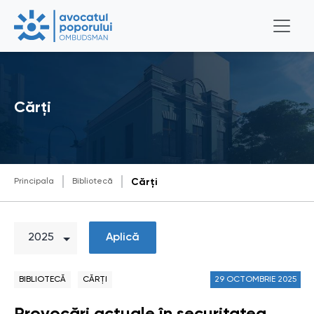
Cărți
Principala
Bibliotecă
Cărți
Aplică
BIBLIOTECĂ
CĂRȚI
29 OCTOMBRIE 2025
Provocări actuale în securitatea