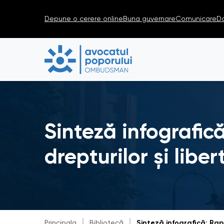
Depune o cerere online
Buna guvernare
Comunicare
D
Sinteză infografic
drepturilor și libe
Principala
Bibliotecă