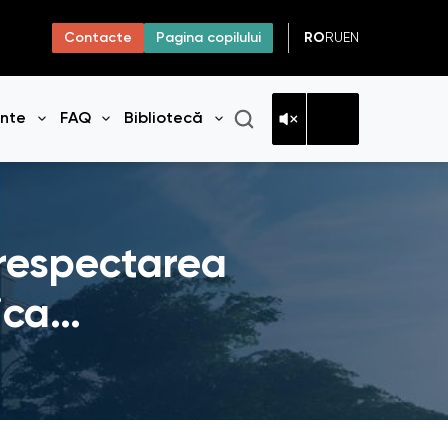
RO
RU
EN
Contacte
Pagina copilului
ante
FAQ
Bibliotecă
niul
Deschide meniul
Deschide meniul
Deschide meniul
 respectarea
lica…