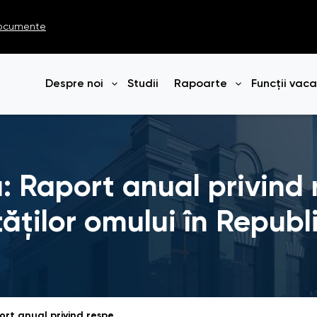
ocumente
Despre noi
Studii
Rapoarte
Funcții vac
Deschide meniul
Deschide me
ă: Raport anual privind
rtăților omului în Repub
Sinteză infografică: Raport anual privind respectarea drepturilor și libertăților omului în Republica Moldova în anul 2025