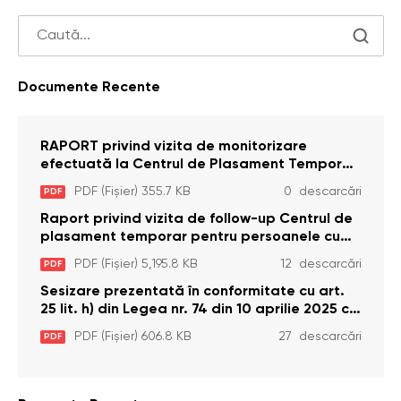
Documente Recente
RAPORT privind vizita de monitorizare
efectuată la Centrul de Plasament Temporar
pentru Persoane cu Dizabilități (Adulte) din s.
PDF (Fișier) 355.7 KB
0 descarcări
PDF
Brînzeni, r. Edineț, din data de 25 mai 2026
Raport privind vizita de follow-up Centrul de
plasament temporar pentru persoanele cu
dizabilități (adulte) Bădiceni, Soroca (11 iunie
PDF (Fișier) 5,195.8 KB
12 descarcări
PDF
2026)
Sesizare prezentată în conformitate cu art.
25 lit. h) din Legea nr. 74 din 10 aprilie 2025 cu
privire la Curtea Constituțională şi art. 26 din
PDF (Fișier) 606.8 KB
27 descarcări
PDF
Legea cu privire la Avocatul Poporului
(Ombudsmanul) nr. 52/2014