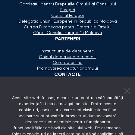
Comisarul pentru Drepturile Omului al Consiliului
Europei
Consiliul Europei
Delegaţia Uniunii Europene în Republica Moldova
Curtea Europeană pentru Drepturile Omului
Oficiul Consiliul Europei în Moldova
PARTENERI
Instrucțiune de depunerea
Ghidul de depunere a cererii
Cererea online
Promovarea drepturilor omului
CONTACTE
+373 600 02 657
Acest site web folosește cookie-uri pentru a vă îmbunătăți
secretariat@ombudsman.md
experiența în timp ce navigați pe site. Dintre aceste
cookie-uri, cookie-urile care sunt clasificate ca fiind
Strada Calea Ieşilor 11/3, Chişinău
necesare sunt stocate în browser-ul dumneavoastră,
Luni - Vineri: 08:00 - 17:00
deoarece sunt esențiale pentru funcționarea
funcționalităților de bază ale site-ului web. De asemenea,
REȚELE SOCIALE
folosim cookie-uri de la terți care ne ajută să analizăm și să