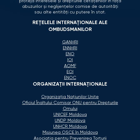
proteja interesele și drepturile cetățenilor în fața
abuzurilor și neglijențelor comise de autorități
sau alte entități cu putere în stat.
REȚELELE INTERNAȚIONALE ALE
OMBUDSMANILOR
GANHRI
ENNHRI
ENO
IOI
AOMF
EOI
ENOC
ORGANIZAŢII INTERNAŢIONALE
Organizaţia Naţiunilor Unite
Oficiul Înaltului Comisar ONU pentru Drepturile
Omului
UNICEF Moldova
UNDP Moldova
UNHCR Moldova
Misiunea OSCE în Moldova
Asociaţia pentru Prevenirea Torturii