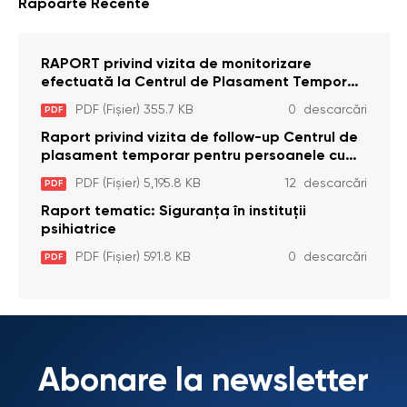
Rapoarte Recente
RAPORT privind vizita de monitorizare
efectuată la Centrul de Plasament Temporar
pentru Persoane cu Dizabilități (Adulte) din s.
PDF (Fișier) 355.7 KB
0 descarcări
PDF
Brînzeni, r. Edineț, din data de 25 mai 2026
Raport privind vizita de follow-up Centrul de
plasament temporar pentru persoanele cu
dizabilități (adulte) Bădiceni, Soroca (11 iunie
PDF (Fișier) 5,195.8 KB
12 descarcări
PDF
2026)
Raport tematic: Siguranța în instituții
psihiatrice
PDF (Fișier) 591.8 KB
0 descarcări
PDF
Abonare la newsletter