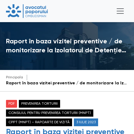
Raport în baza vizitei preventive / de
monitorizare la Izolatorul de Detenție…
Principala
Raport în baza vizitei preventive / de monitorizare la Izolatorul de Detenție Provizorie din cadrul Inspectoratului de Poliție Ungheni, efectuate la data de 20 aprilie 2023
PDF
PREVENIREA TORTURII
CONSILIUL PENTRU PREVENIREA TORTURII (MNPT)
CPPT (MNPT) – RAPOARTE DE VIZITĂ
3 IULIE 2023
Raport în baza vizitei preventive