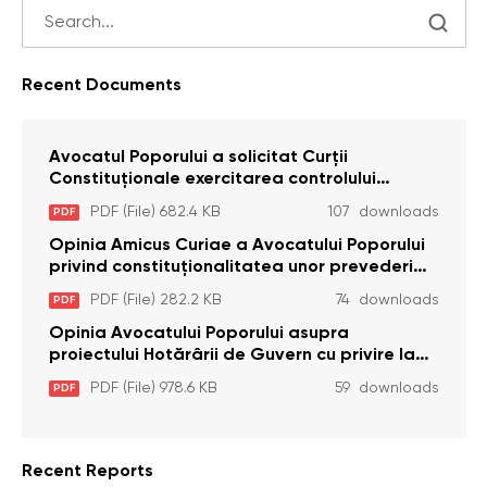
Recent Documents
Avocatul Poporului a solicitat Curţii
Constituţionale exercitarea controlului
constituţionalităţii unor prevederi cu privire la
PDF (File) 682.4 KB
107 downloads
PDF
plata alocației sociale de stat persoanelor
cu dizabilitați care sunt private de liberate
Opinia Amicus Curiae a Avocatului Poporului
privind constituționalitatea unor prevederi
care interzic angajarea în organizațiile de
PDF (File) 282.2 KB
74 downloads
PDF
pază particulară a persoanelor condamnate
pentru comiterea cu intenție a unor infracțiuni
Opinia Avocatului Poporului asupra
a fost luată în considerare de Curtea
proiectului Hotărârii de Guvern cu privire la
Constituțională
aprobarea proiectului de lege privind
PDF (File) 978.6 KB
59 downloads
PDF
activitatea sanitară veterinarăa
Recent Reports