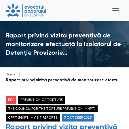
Raport privind vizita preventivă de
monitorizare efectuată la Izolatorul de
Detenție Provizorie…
Home
Raport privind vizita preventivă de monitorizare efectuată la Izolatorul de Detenție Provizorie din cadrul Inspectoratului de Poliție Ungheni din data de aprilie 2023
PDF
PREVENTION OF TORTURE
THE COUNCIL FOR THE TORTURE PREVENTION (MNPT)
CPPT (MNPT) – VISIT REPORTS
3 OCTOBER 2023
Raport privind vizita preventivă