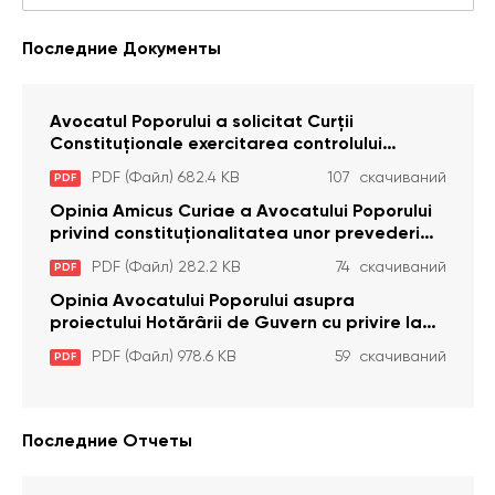
Последние Документы
Avocatul Poporului a solicitat Curţii
Constituţionale exercitarea controlului
constituţionalităţii unor prevederi cu privire la
PDF (Файл) 682.4 KB
107 скачиваний
PDF
plata alocației sociale de stat persoanelor
cu dizabilitați care sunt private de liberate
Opinia Amicus Curiae a Avocatului Poporului
privind constituționalitatea unor prevederi
care interzic angajarea în organizațiile de
PDF (Файл) 282.2 KB
74 скачиваний
PDF
pază particulară a persoanelor condamnate
pentru comiterea cu intenție a unor infracțiuni
Opinia Avocatului Poporului asupra
a fost luată în considerare de Curtea
proiectului Hotărârii de Guvern cu privire la
Constituțională
aprobarea proiectului de lege privind
PDF (Файл) 978.6 KB
59 скачиваний
PDF
activitatea sanitară veterinarăa
Последние Отчеты