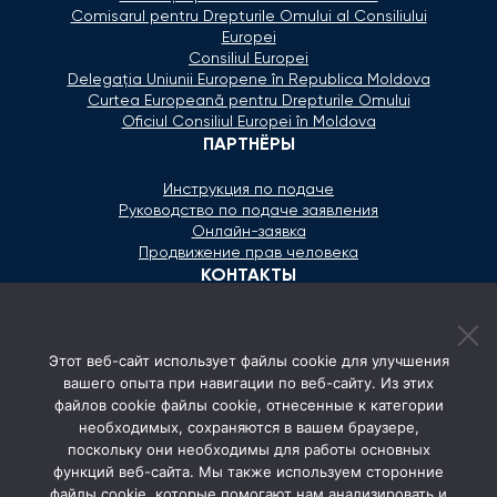
Comisarul pentru Drepturile Omului al Consiliului
Europei
Consiliul Europei
Delegaţia Uniunii Europene în Republica Moldova
Curtea Europeană pentru Drepturile Omului
Oficiul Consiliul Europei în Moldova
ПАРТНЁРЫ
Инструкция по подаче
Руководство по подаче заявления
Онлайн-заявка
Продвижение прав человека
КОНТАКТЫ
+373 600 02 657
Этот веб-сайт использует файлы cookie для улучшения
secretariat@ombudsman.md
вашего опыта при навигации по веб-сайту. Из этих
файлов cookie файлы cookie, отнесенные к категории
Улица Каля Ешилор 11/3, Кишинёв
необходимых, сохраняются в вашем браузере,
Понедельник - Пятница: 08:00 - 17:00
поскольку они необходимы для работы основных
функций веб-сайта. Мы также используем сторонние
СОЦ. СЕТИ
файлы cookie, которые помогают нам анализировать и