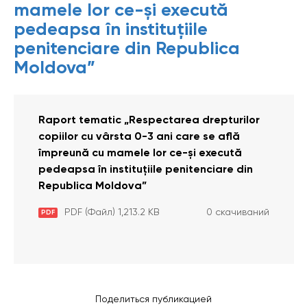
mamele lor ce-și execută
pedeapsa în instituțiile
penitenciare din Republica
Moldova”
Raport tematic „Respectarea drepturilor
copiilor cu vârsta 0-3 ani care se află
împreună cu mamele lor ce-și execută
pedeapsa în instituțiile penitenciare din
Republica Moldova”
PDF (Файл) 1,213.2 KB
0 скачиваний
PDF
Поделиться публикацией