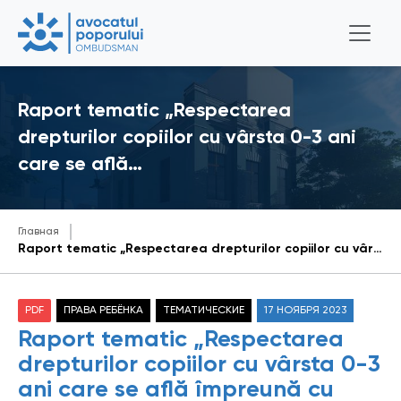
Raport tematic „Respectarea
drepturilor copiilor cu vârsta 0-3 ani
care se află…
Главная
Raport tematic „Respectarea drepturilor copiilor cu vârsta 0-3 ani care se află împreună cu mamele lor ce-și execută pedeapsa în instituțiile penitenciare din Republica Moldova”
PDF
ПРАВА РЕБЁНКА
ТЕМАТИЧЕСКИЕ
17 НОЯБРЯ 2023
Raport tematic „Respectarea
drepturilor copiilor cu vârsta 0-3
ani care se află împreună cu