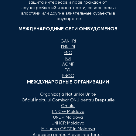
защита интересов и прав граждан от
злоупотреблений и халатности, совершаемых
властями или другие влиятельные субъекты в
государстве.
МЕЖДУНАРОДНЫЕ СЕТИ ОМБУДСМЕНОВ
GANHRI
ENNHRI
ENO
IOI
AOMF
EOI
ENOC
МЕЖДУНАРОДНЫЕ ОРГАНИЗАЦИИ
Organizaţia Naţiunilor Unite
Oficiul Înaltului Comisar ONU pentru Drepturile
Omului
UNICEF Moldova
UNDP Moldova
UNHCR Moldova
Misiunea OSCE în Moldova
Asociaţia pentru Prevenirea Torturii