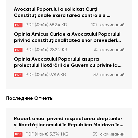
Avocatul Poporului a solicitat Curţii
Constituţionale exercitarea controlului
constituţionalităţii unor prevederi cu privire la
PDF (Файл) 682.4 KB
107 скачиваний
PDF
plata alocației sociale de stat persoanelor
cu dizabilitați care sunt private de liberate
Opinia Amicus Curiae a Avocatului Poporului
privind constituționalitatea unor prevederi
care interzic angajarea în organizațiile de
PDF (Файл) 282.2 KB
74 скачиваний
PDF
pază particulară a persoanelor condamnate
pentru comiterea cu intenție a unor infracțiuni
Opinia Avocatului Poporului asupra
a fost luată în considerare de Curtea
proiectului Hotărârii de Guvern cu privire la
Constituțională
aprobarea proiectului de lege privind
PDF (Файл) 978.6 KB
59 скачиваний
PDF
activitatea sanitară veterinarăa
Последние Отчеты
Raport anual privind respectarea drepturilor
și libertăților omului în Republica Moldova în
anul 2023
PDF (Файл) 3,374.1 KB
55 скачиваний
PDF