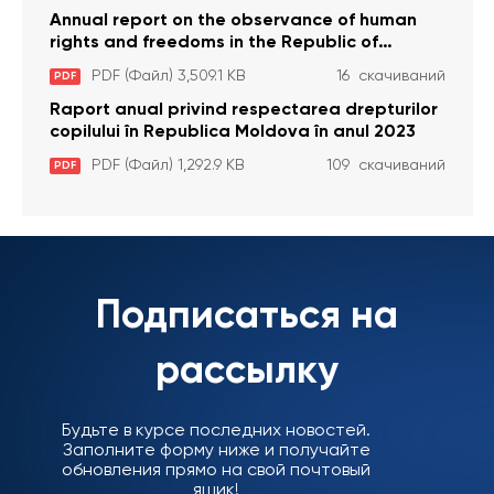
Annual report on the observance of human
rights and freedoms in the Republic of
Moldova in 2023
PDF (Файл) 3,509.1 KB
16 скачиваний
PDF
Raport anual privind respectarea drepturilor
copilului în Republica Moldova în anul 2023
PDF (Файл) 1,292.9 KB
109 скачиваний
PDF
Подписаться на
рассылку
Будьте в курсе последних новостей.
Заполните форму ниже и получайте
обновления прямо на свой почтовый
ящик!