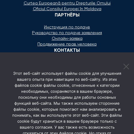
Curtea Europeană pentru Drepturile Omului
Oficiul Consiliul Europei în Moldova
ПАРТНЁРЫ
Инструкция по подаче
Руководство по подаче заявления
Онлайн-заявка
Продвижение прав человека
КОНТАКТЫ
+373 600 02 657
Этот веб-сайт использует файлы cookie для улучшения
secretariat@ombudsman.md
вашего опыта при навигации по веб-сайту. Из этих
файлов cookie файлы cookie, отнесенные к категории
Улица Каля Ешилор 11/3, Кишинёв
необходимых, сохраняются в вашем браузере,
Понедельник - Пятница: 08:00 - 17:00
поскольку они необходимы для работы основных
функций веб-сайта. Мы также используем сторонние
СОЦ. СЕТИ
файлы cookie, которые помогают нам анализировать и
понимать, как вы используете этот веб-сайт. Эти файлы
cookie будут храниться в вашем браузере только с
вашего согласия. У вас также есть возможность
отказаться от этих файлов cookie. Но отказ от