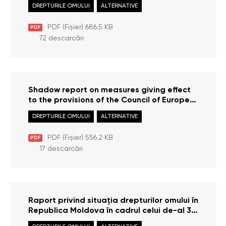
combaterea violenței împotriva femeilor și
DREPTURILE OMULUI
ALTERNATIVE
violenței domestice (evaluare inițială)
PDF (Fișier) 686.5 KB
PDF
72 descarcări
Shadow report on measures giving effect
to the provisions of the Council of Europe
Convention on preventing and combating
DREPTURILE OMULUI
ALTERNATIVE
violence against women and domestic
violence (initial assessment)
PDF (Fișier) 556.2 KB
PDF
17 descarcări
Raport privind situația drepturilor omului în
Republica Moldova în cadrul celui de-al 3-
lea ciclu de Evaluare Periodică Universală