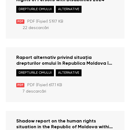
Rights of Persons with Disabilities 2024
DREPTURILE OMULUI
ALTERNATIVE
PDF (Fișier) 519.7 KB
PDF
22 descarcări
Raport alternativ privind situația
drepturilor omului în Republica Moldova în
cadrul celui de-al 3-lea ciclu de Evaluare
DREPTURILE OMULUI
ALTERNATIVE
Periodică Universală a ONU (2021)
PDF (Fișier) 617.1 KB
PDF
7 descarcări
Shadow report on the human rights
situation in the Republic of Moldova within