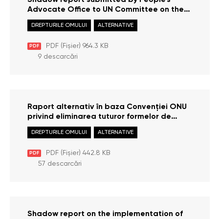
Shadow report submitted by People’s
Advocate Office to UN Committee on the
Rights of Persons with Disabilities under
DREPTURILE OMULUI
ALTERNATIVE
the Convention on the Rights of People
with Disabilities for the 20th Pre-Sessional
PDF (Fișier) 964.3 KB
PDF
Working Group – PSWG (March 24 – 28,
9 descarcări
2025)
Raport alternativ în baza Convenției ONU
privind eliminarea tuturor formelor de
discriminare rasială 2024
DREPTURILE OMULUI
ALTERNATIVE
PDF (Fișier) 442.8 KB
PDF
57 descarcări
Shadow report on the implementation of