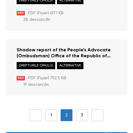
DREPTURILE OMULUI
ALTERNATIVE
a ONU (2021)
PDF (Fișier) 617.1 KB
PDF
28 descarcări
Shadow report of the People’s Advocate
(Ombudsman) Office of the Republic of
Moldova on the implementation of UN
DREPTURILE OMULUI
ALTERNATIVE
Convention on the Elimination of All Forms
of Discrimination against Women by the
PDF (Fișier) 792.5 KB
PDF
Republic of Moldova
19 descarcări
1
2
3