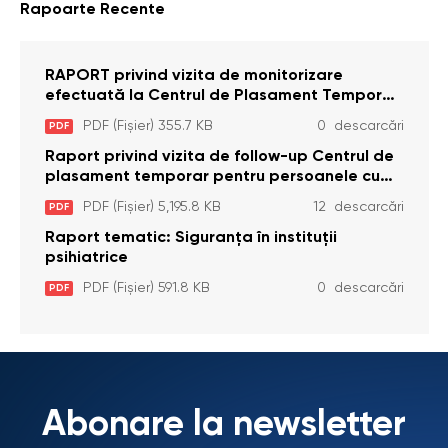
Rapoarte Recente
RAPORT privind vizita de monitorizare
efectuată la Centrul de Plasament Temporar
pentru Persoane cu Dizabilități (Adulte) din s.
PDF (Fișier) 355.7 KB
0 descarcări
PDF
Brînzeni, r. Edineț, din data de 25 mai 2026
Raport privind vizita de follow-up Centrul de
plasament temporar pentru persoanele cu
dizabilități (adulte) Bădiceni, Soroca (11 iunie
PDF (Fișier) 5,195.8 KB
12 descarcări
PDF
2026)
Raport tematic: Siguranța în instituții
psihiatrice
PDF (Fișier) 591.8 KB
0 descarcări
PDF
Abonare la newsletter