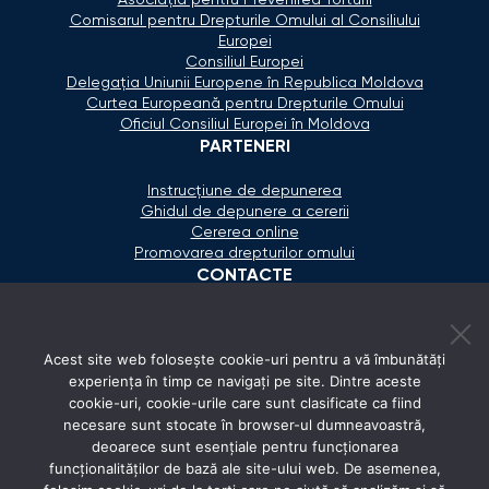
Comisarul pentru Drepturile Omului al Consiliului
Europei
Consiliul Europei
Delegaţia Uniunii Europene în Republica Moldova
Curtea Europeană pentru Drepturile Omului
Oficiul Consiliul Europei în Moldova
PARTENERI
Instrucțiune de depunerea
Ghidul de depunere a cererii
Cererea online
Promovarea drepturilor omului
CONTACTE
+373 600 02 657
Acest site web folosește cookie-uri pentru a vă îmbunătăți
secretariat@ombudsman.md
experiența în timp ce navigați pe site. Dintre aceste
cookie-uri, cookie-urile care sunt clasificate ca fiind
Strada Calea Ieşilor 11/3, Chişinău
necesare sunt stocate în browser-ul dumneavoastră,
Luni - Vineri: 08:00 - 17:00
deoarece sunt esențiale pentru funcționarea
funcționalităților de bază ale site-ului web. De asemenea,
REȚELE SOCIALE