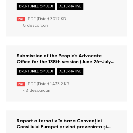
the framework of the 3rd cycle of the UN
DREPTURILE OMULUI
ALTERNATIVE
Universal Periodic Review (2021)
PDF (Fișier) 301.7 KB
PDF
8 descarcări
Submission of the People’s Advocate
Office for the 138th session (June 26–July
28, 2023) of the UN Human Rights
DREPTURILE OMULUI
ALTERNATIVE
Committee on the suggested list of issues
prior to reporting to be adopted on the
PDF (Fișier) 1,433.2 KB
PDF
Republic of Moldova
48 descarcări
Raport alternativ în baza Convenției
Consiliului Europei privind prevenirea și