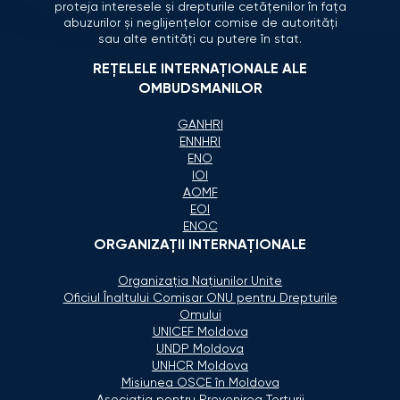
proteja interesele și drepturile cetățenilor în fața
abuzurilor și neglijențelor comise de autorități
sau alte entități cu putere în stat.
REȚELELE INTERNAȚIONALE ALE
OMBUDSMANILOR
GANHRI
ENNHRI
ENO
IOI
AOMF
EOI
ENOC
ORGANIZAŢII INTERNAŢIONALE
Organizaţia Naţiunilor Unite
Oficiul Înaltului Comisar ONU pentru Drepturile
Omului
UNICEF Moldova
UNDP Moldova
UNHCR Moldova
Misiunea OSCE în Moldova
Asociaţia pentru Prevenirea Torturii