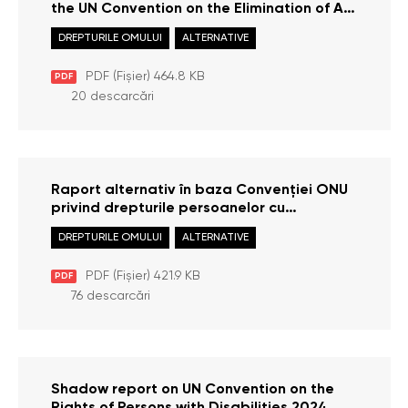
the UN Convention on the Elimination of All
Forms of Racial Discrimination 2024
DREPTURILE OMULUI
ALTERNATIVE
PDF (Fișier) 464.8 KB
PDF
20 descarcări
Raport alternativ în baza Convenției ONU
privind drepturile persoanelor cu
dizabilități 2024
DREPTURILE OMULUI
ALTERNATIVE
PDF (Fișier) 421.9 KB
PDF
76 descarcări
Shadow report on UN Convention on the