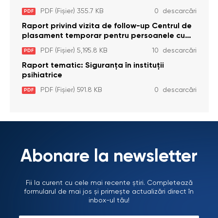
pentru Persoane cu Dizabilități (Adulte) din s.
PDF (Fișier) 355.7 KB
0 descarcări
PDF
Brînzeni, r. Edineț, din data de 25 mai 2026
Raport privind vizita de follow-up Centrul de
plasament temporar pentru persoanele cu
dizabilități (adulte) Bădiceni, Soroca (11 iunie
PDF (Fișier) 5,195.8 KB
10 descarcări
PDF
2026)
Raport tematic: Siguranța în instituții
psihiatrice
PDF (Fișier) 591.8 KB
0 descarcări
PDF
Abonare la newsletter
Fii la curent cu cele mai recente știri. Completează
formularul de mai jos și primește actualizări direct în
inbox-ul tău!