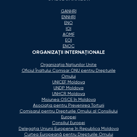
GANHRI
ENNHRI
ENO
IOI
AOMF
EOI
ENOC
ORGANIZAŢII INTERNAŢIONALE
Organizaţia Naţiunilor Unite
Oficiul Înaltului Comisar ONU pentru Drepturile
Omului
UNICEF Moldova
UNDP Moldova
UNHCR Moldova
Misiunea OSCE în Moldova
Asociaţia pentru Prevenirea Torturii
Comisarul pentru Drepturile Omului al Consiliului
Europei
Consiliul Europei
Delegaţia Uniunii Europene în Republica Moldova
Curtea Europeană pentru Drepturile Omului