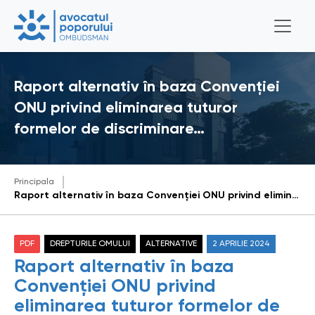
Raport alternativ în baza Convenției
ONU privind eliminarea tuturor
formelor de discriminare…
Principala
Raport alternativ în baza Convenției ONU privind eliminarea tuturor formelor de discriminare rasială 2024
PDF
DREPTURILE OMULUI
ALTERNATIVE
2 APRILIE 2024
Raport alternativ în baza
Convenției ONU privind
eliminarea tuturor formelor de