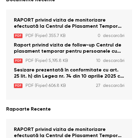
Documente Recente
RAPORT privind vizita de monitorizare
efectuată la Centrul de Plasament Temporar
pentru Persoane cu Dizabilități (Adulte) din s.
PDF (Fișier) 355.7 KB
0 descarcări
PDF
Brînzeni, r. Edineț, din data de 25 mai 2026
Raport privind vizita de follow-up Centrul de
plasament temporar pentru persoanele cu
dizabilități (adulte) Bădiceni, Soroca (11 iunie
PDF (Fișier) 5,195.8 KB
10 descarcări
PDF
2026)
Sesizare prezentată în conformitate cu art.
25 lit. h) din Legea nr. 74 din 10 aprilie 2025 cu
privire la Curtea Constituțională şi art. 26 din
PDF (Fișier) 606.8 KB
27 descarcări
PDF
Legea cu privire la Avocatul Poporului
(Ombudsmanul) nr. 52/2014
Rapoarte Recente
RAPORT privind vizita de monitorizare
efectuată la Centrul de Plasament Temporar