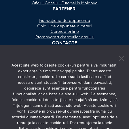
Oficiul Consiliul Europei în Moldova
PARTENERI
Instrucțiune de depunerea
Ghidul de depunere a cererii
Cererea online
Promovarea drepturilor omului
CONTACTE
+373 600 02 657
Acest site web folosește cookie-uri pentru a vă îmbunătăți
secretariat@ombudsman.md
experiența în timp ce navigați pe site. Dintre aceste
cookie-uri, cookie-urile care sunt clasificate ca fiind
Strada Calea Ieşilor 11/3, Chişinău
necesare sunt stocate în browser-ul dumneavoastră,
Luni - Vineri: 08:00 - 17:00
deoarece sunt esențiale pentru funcționarea
funcționalităților de bază ale site-ului web. De asemenea,
REȚELE SOCIALE
folosim cookie-uri de la terți care ne ajută să analizăm și să
înțelegem cum utilizați acest site web. Aceste cookie-uri
vor fi stocate în browser-ul dumneavoastră numai cu
acordul dumneavoastră. De asemenea, aveți opțiunea de a
renunța la aceste cookie-uri. Dar renunțarea la unele
dintre aceste cookie-uri poate avea un efect asupra