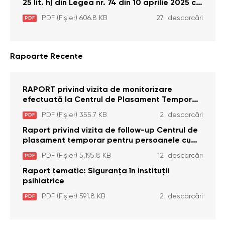
25 lit. h) din Legea nr. 74 din 10 aprilie 2025 cu
privire la Curtea Constituțională şi art. 26 din
PDF (Fișier) 606.8 KB
27 descarcări
PDF
Legea cu privire la Avocatul Poporului
(Ombudsmanul) nr. 52/2014
Rapoarte Recente
RAPORT privind vizita de monitorizare
efectuată la Centrul de Plasament Temporar
pentru Persoane cu Dizabilități (Adulte) din s.
PDF (Fișier) 355.7 KB
2 descarcări
PDF
Brînzeni, r. Edineț, din data de 25 mai 2026
Raport privind vizita de follow-up Centrul de
plasament temporar pentru persoanele cu
dizabilități (adulte) Bădiceni, Soroca (11 iunie
PDF (Fișier) 5,195.8 KB
12 descarcări
PDF
2026)
Raport tematic: Siguranța în instituții
psihiatrice
PDF (Fișier) 591.8 KB
2 descarcări
PDF