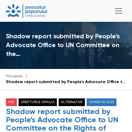
Shadow report submitted by People’s
Advocate Office to UN Committee on
the…
Principala
Shadow report submitted by People's Advocate Office to UN Committee on the Rights of Persons with Disabilities under the Convention on the Rights of People with Disabilities for the 20th Pre-Sessional Working Group - PSWG (March 24 - 28, 2025)
PDF
DREPTURILE OMULUI
ALTERNATIVE
13 MARTIE 2025
Shadow report submitted by
People’s Advocate Office to UN
Committee on the Rights of