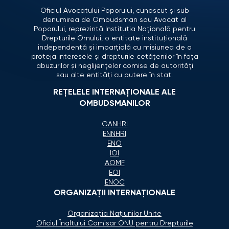
Oficiul Avocatului Poporului, cunoscut și sub
denumirea de Ombudsman sau Avocat al
Poporului, reprezintă Instituția Națională pentru
Drepturile Omului, o entitate instituțională
independentă și imparțială cu misiunea de a
proteja interesele și drepturile cetățenilor în fața
abuzurilor și neglijențelor comise de autorități
sau alte entități cu putere în stat.
REȚELELE INTERNAȚIONALE ALE
OMBUDSMANILOR
GANHRI
ENNHRI
ENO
IOI
AOMF
EOI
ENOC
ORGANIZAŢII INTERNAŢIONALE
Organizaţia Naţiunilor Unite
Oficiul Înaltului Comisar ONU pentru Drepturile