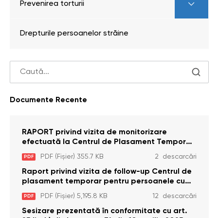
Prevenirea torturii
Drepturile persoanelor străine
Documente Recente
RAPORT privind vizita de monitorizare
efectuată la Centrul de Plasament Temporar
pentru Persoane cu Dizabilități (Adulte) din s.
PDF (Fișier) 355.7 KB
2 descarcări
PDF
Brînzeni, r. Edineț, din data de 25 mai 2026
Raport privind vizita de follow-up Centrul de
plasament temporar pentru persoanele cu
dizabilități (adulte) Bădiceni, Soroca (11 iunie
PDF (Fișier) 5,195.8 KB
12 descarcări
PDF
2026)
Sesizare prezentată în conformitate cu art.