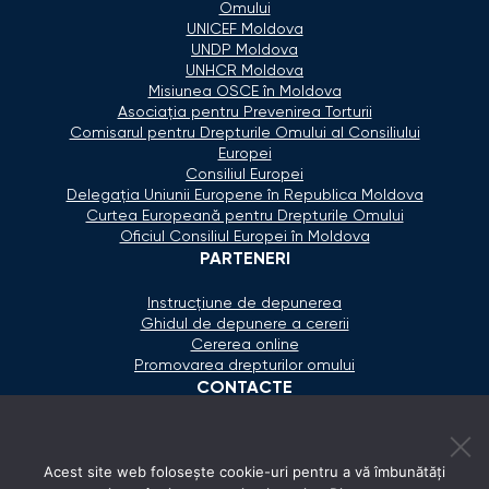
Omului
UNICEF Moldova
UNDP Moldova
UNHCR Moldova
Misiunea OSCE în Moldova
Asociaţia pentru Prevenirea Torturii
Comisarul pentru Drepturile Omului al Consiliului
Europei
Consiliul Europei
Delegaţia Uniunii Europene în Republica Moldova
Curtea Europeană pentru Drepturile Omului
Oficiul Consiliul Europei în Moldova
PARTENERI
Instrucțiune de depunerea
Ghidul de depunere a cererii
Cererea online
Promovarea drepturilor omului
CONTACTE
+373 600 02 657
Acest site web folosește cookie-uri pentru a vă îmbunătăți
secretariat@ombudsman.md