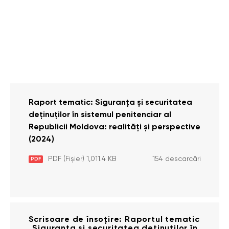
Raport tematic: Siguranța și securitatea
deținuților în sistemul penitenciar al
Republicii Moldova: realități și perspective
(2024)
PDF (Fișier) 1,011.4 KB
154 descarcări
PDF
Scrisoare de însoțire: Raportul tematic
„Siguranța și securitatea deținuților în