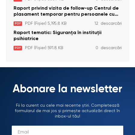
Brînzeni, r. Edineț, din data de 25 mai 2026
Raport privind vizita de follow-up Centrul de
plasament temporar pentru persoanele cu
dizabilități (adulte) Bădiceni, Soroca (11 iunie
PDF (Fișier) 5,195.8 KB
12 descarcări
PDF
2026)
Raport tematic: Siguranța în instituții
psihiatrice
PDF (Fișier) 591.8 KB
0 descarcări
PDF
Abonare la newsletter
Fii la curent cu cele mai recente știri. Completează
formularul de mai jos și primește actualizări direct în
inbox-ul tău!