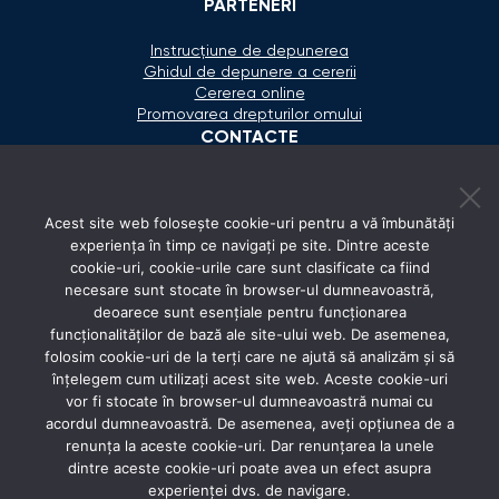
PARTENERI
Instrucțiune de depunerea
Ghidul de depunere a cererii
Cererea online
Promovarea drepturilor omului
CONTACTE
+373 600 02 657
Acest site web folosește cookie-uri pentru a vă îmbunătăți
secretariat@ombudsman.md
experiența în timp ce navigați pe site. Dintre aceste
cookie-uri, cookie-urile care sunt clasificate ca fiind
Strada Calea Ieşilor 11/3, Chişinău
necesare sunt stocate în browser-ul dumneavoastră,
Luni - Vineri: 08:00 - 17:00
deoarece sunt esențiale pentru funcționarea
funcționalităților de bază ale site-ului web. De asemenea,
REȚELE SOCIALE
folosim cookie-uri de la terți care ne ajută să analizăm și să
înțelegem cum utilizați acest site web. Aceste cookie-uri
vor fi stocate în browser-ul dumneavoastră numai cu
acordul dumneavoastră. De asemenea, aveți opțiunea de a
renunța la aceste cookie-uri. Dar renunțarea la unele
dintre aceste cookie-uri poate avea un efect asupra
experienței dvs. de navigare.