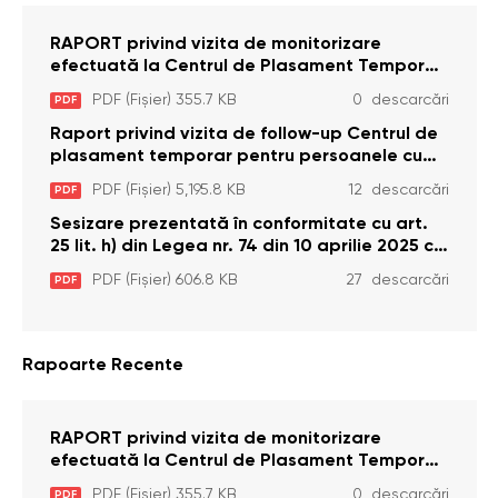
RAPORT privind vizita de monitorizare
efectuată la Centrul de Plasament Temporar
pentru Persoane cu Dizabilități (Adulte) din s.
PDF (Fișier) 355.7 KB
0 descarcări
PDF
Brînzeni, r. Edineț, din data de 25 mai 2026
Raport privind vizita de follow-up Centrul de
plasament temporar pentru persoanele cu
dizabilități (adulte) Bădiceni, Soroca (11 iunie
PDF (Fișier) 5,195.8 KB
12 descarcări
PDF
2026)
Sesizare prezentată în conformitate cu art.
25 lit. h) din Legea nr. 74 din 10 aprilie 2025 cu
privire la Curtea Constituțională şi art. 26 din
PDF (Fișier) 606.8 KB
27 descarcări
PDF
Legea cu privire la Avocatul Poporului
(Ombudsmanul) nr. 52/2014
Rapoarte Recente
RAPORT privind vizita de monitorizare
efectuată la Centrul de Plasament Temporar
pentru Persoane cu Dizabilități (Adulte) din s.
PDF (Fișier) 355.7 KB
0 descarcări
PDF