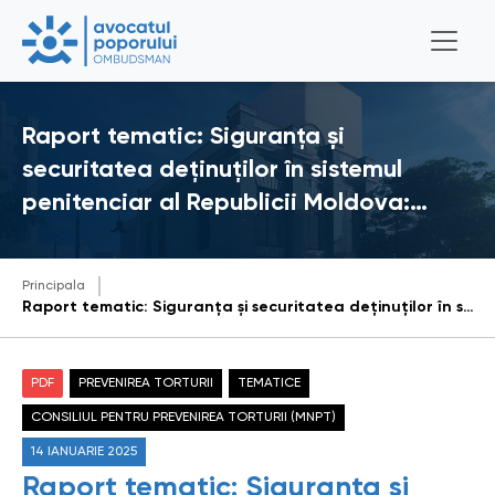
Raport tematic: Siguranța și
securitatea deținuților în sistemul
penitenciar al Republicii Moldova:…
Principala
Raport tematic: Siguranța și securitatea deținuților în sistemul penitenciar al Republicii Moldova: realități și perspective (2024)
PDF
PREVENIREA TORTURII
TEMATICE
CONSILIUL PENTRU PREVENIREA TORTURII (MNPT)
14 IANUARIE 2025
Raport tematic: Siguranța și