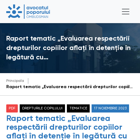
Raport tematic „Evaluarea respectării
drepturilor copiilor aflați în detenție în
legătură cu…
Principala
Raport tematic „Evaluarea respectării drepturilor copiilor aflați în detenție în legătură cu urmărirea penală sau executarea pedepsei”
PDF
DREPTURILE COPILULUI
TEMATICE
17 NOIEMBRIE 2023
Raport tematic „Evaluarea
respectării drepturilor copiilor
aflați în detenție în legătură cu