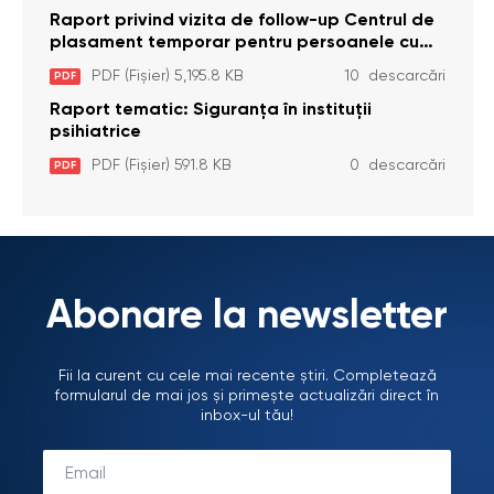
Raport privind vizita de follow-up Centrul de
plasament temporar pentru persoanele cu
dizabilități (adulte) Bădiceni, Soroca (11 iunie
PDF (Fișier) 5,195.8 KB
10 descarcări
PDF
2026)
Raport tematic: Siguranța în instituții
psihiatrice
PDF (Fișier) 591.8 KB
0 descarcări
PDF
Abonare la newsletter
Fii la curent cu cele mai recente știri. Completează
formularul de mai jos și primește actualizări direct în
inbox-ul tău!