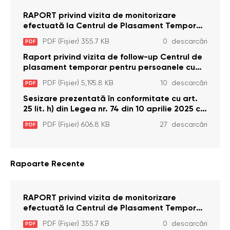
RAPORT privind vizita de monitorizare
efectuată la Centrul de Plasament Temporar
pentru Persoane cu Dizabilități (Adulte) din s.
PDF (Fișier) 355.7 KB
0 descarcări
PDF
Brînzeni, r. Edineț, din data de 25 mai 2026
Raport privind vizita de follow-up Centrul de
plasament temporar pentru persoanele cu
dizabilități (adulte) Bădiceni, Soroca (11 iunie
PDF (Fișier) 5,195.8 KB
10 descarcări
PDF
2026)
Sesizare prezentată în conformitate cu art.
25 lit. h) din Legea nr. 74 din 10 aprilie 2025 cu
privire la Curtea Constituțională şi art. 26 din
PDF (Fișier) 606.8 KB
27 descarcări
PDF
Legea cu privire la Avocatul Poporului
(Ombudsmanul) nr. 52/2014
Rapoarte Recente
RAPORT privind vizita de monitorizare
efectuată la Centrul de Plasament Temporar
pentru Persoane cu Dizabilități (Adulte) din s.
PDF (Fișier) 355.7 KB
0 descarcări
PDF
Brînzeni, r. Edineț, din data de 25 mai 2026