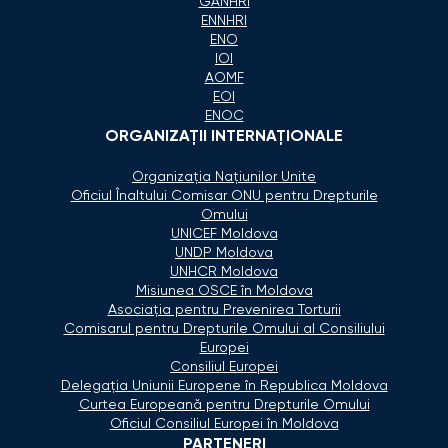
GANHRI
ENNHRI
ENO
IOI
AOMF
EOI
ENOC
ORGANIZAŢII INTERNAŢIONALE
Organizaţia Naţiunilor Unite
Oficiul Înaltului Comisar ONU pentru Drepturile
Omului
UNICEF Moldova
UNDP Moldova
UNHCR Moldova
Misiunea OSCE în Moldova
Asociaţia pentru Prevenirea Torturii
Comisarul pentru Drepturile Omului al Consiliului
Europei
Consiliul Europei
Delegaţia Uniunii Europene în Republica Moldova
Curtea Europeană pentru Drepturile Omului
Oficiul Consiliul Europei în Moldova
PARTENERI