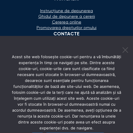
Instrucțiune de depunerea
Ghidul de depunere a cererii
Cererea online
Promovarea drepturilor omului
CONTACTE
+373 600 02 657
Acest site web folosește cookie-uri pentru a vă îmbunătăți
secretariat@ombudsman.md
experiența în timp ce navigați pe site. Dintre aceste
cookie-uri, cookie-urile care sunt clasificate ca fiind
Strada Calea Ieşilor 11/3, Chişinău
necesare sunt stocate în browser-ul dumneavoastră,
Luni - Vineri: 08:00 - 17:00
deoarece sunt esențiale pentru funcționarea
funcționalităților de bază ale site-ului web. De asemenea,
REȚELE SOCIALE
folosim cookie-uri de la terți care ne ajută să analizăm și să
înțelegem cum utilizați acest site web. Aceste cookie-uri
vor fi stocate în browser-ul dumneavoastră numai cu
acordul dumneavoastră. De asemenea, aveți opțiunea de a
renunța la aceste cookie-uri. Dar renunțarea la unele
dintre aceste cookie-uri poate avea un efect asupra
experienței dvs. de navigare.