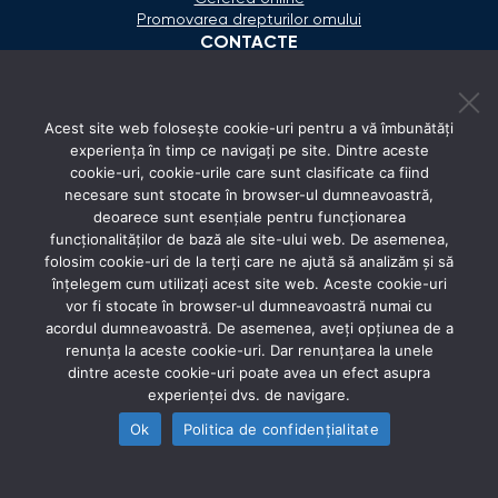
Promovarea drepturilor omului
CONTACTE
+373 600 02 657
Acest site web folosește cookie-uri pentru a vă îmbunătăți
secretariat@ombudsman.md
experiența în timp ce navigați pe site. Dintre aceste
cookie-uri, cookie-urile care sunt clasificate ca fiind
Strada Calea Ieşilor 11/3, Chişinău
necesare sunt stocate în browser-ul dumneavoastră,
Luni - Vineri: 08:00 - 17:00
deoarece sunt esențiale pentru funcționarea
funcționalităților de bază ale site-ului web. De asemenea,
REȚELE SOCIALE
folosim cookie-uri de la terți care ne ajută să analizăm și să
înțelegem cum utilizați acest site web. Aceste cookie-uri
vor fi stocate în browser-ul dumneavoastră numai cu
acordul dumneavoastră. De asemenea, aveți opțiunea de a
renunța la aceste cookie-uri. Dar renunțarea la unele
dintre aceste cookie-uri poate avea un efect asupra
experienței dvs. de navigare.
Ok
Politica de confidențialitate
© 2026 Avocatul Poporului Ombudsman. All rights
reserved.