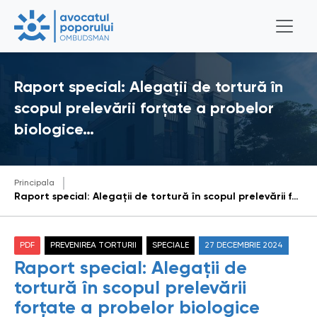
Raport special: Alegații de tortură în
scopul prelevării forțate a probelor
biologice…
Principala
Raport special: Alegații de tortură în scopul prelevării forțate a probelor biologice într-o cauză penală (raportul cu recomandări remis autorităților vizate la data de 27 decembrie 2024)
PDF
PREVENIREA TORTURII
SPECIALE
27 DECEMBRIE 2024
Raport special: Alegații de
tortură în scopul prelevării
forțate a probelor biologice