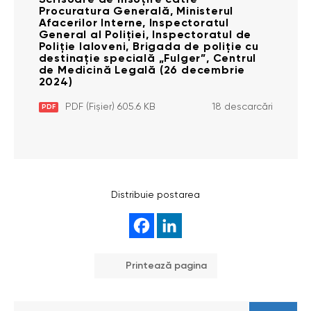
Scrisoare de însoțire către
Procuratura Generală, Ministerul
Afacerilor Interne, Inspectoratul
General al Poliției, Inspectoratul de
Poliție Ialoveni, Brigada de poliție cu
destinație specială „Fulger”, Centrul
de Medicină Legală (26 decembrie
2024)
PDF (Fișier) 605.6 KB
18 descarcări
PDF
Distribuie postarea
Printează pagina