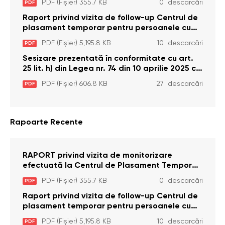
PDF (Fișier) 355.7 KB
0 descarcări
PDF
Brînzeni, r. Edineț, din data de 25 mai 2026
Raport privind vizita de follow-up Centrul de
plasament temporar pentru persoanele cu
dizabilități (adulte) Bădiceni, Soroca (11 iunie
PDF (Fișier) 5,195.8 KB
10 descarcări
PDF
2026)
Sesizare prezentată în conformitate cu art.
25 lit. h) din Legea nr. 74 din 10 aprilie 2025 cu
privire la Curtea Constituțională şi art. 26 din
PDF (Fișier) 606.8 KB
27 descarcări
PDF
Legea cu privire la Avocatul Poporului
(Ombudsmanul) nr. 52/2014
Rapoarte Recente
RAPORT privind vizita de monitorizare
efectuată la Centrul de Plasament Temporar
pentru Persoane cu Dizabilități (Adulte) din s.
PDF (Fișier) 355.7 KB
0 descarcări
PDF
Brînzeni, r. Edineț, din data de 25 mai 2026
Raport privind vizita de follow-up Centrul de
plasament temporar pentru persoanele cu
dizabilități (adulte) Bădiceni, Soroca (11 iunie
PDF (Fișier) 5,195.8 KB
10 descarcări
PDF