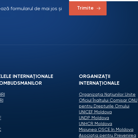
Trimite
ează formularul de mai jos și
ELELE INTERNAȚIONALE
ORGANIZAŢII
 OMBUDSMANILOR
INTERNAŢIONALE
RI
Organizaţia Naţiunilor Unite
RI
Oficiul Înaltului Comisar ONU
pentru Drepturile Omului
UNICEF Moldova
F
UNDP Moldova
UNHCR Moldova
C
Misiunea OSCE în Moldova
Asociaţia pentru Prevenirea