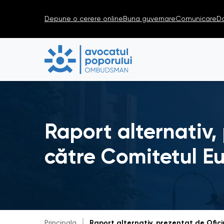
Depune o cerere online
Buna guvernare
Comunicare
D
Raport alternativ,
către Comitetul E
Principala