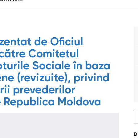
zentat de Oficiul
către Comitetul
urile Sociale în baza
e (revizuite), privind
ii prevederilor
e Republica Moldova
D