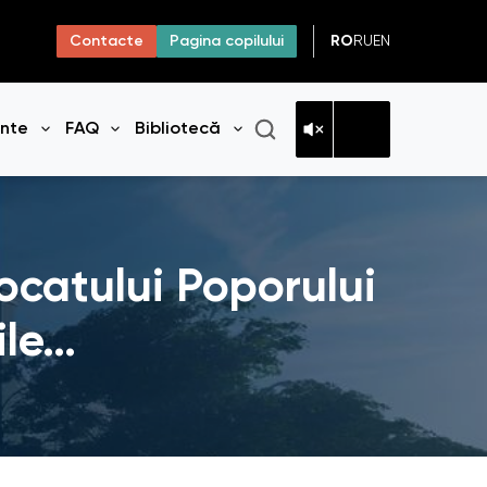
RO
RU
EN
Contacte
Pagina copilului
ante
FAQ
Bibliotecă
niul
Deschide meniul
Deschide meniul
Deschide meniul
vocatului Poporului
ile…