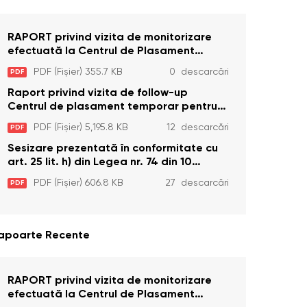
RAPORT privind vizita de monitorizare
efectuată la Centrul de Plasament
Temporar pentru Persoane cu
PDF (Fișier) 355.7 KB
0 descarcări
PDF
Dizabilități (Adulte) din s. Brînzeni, r.
Edineț, din data de 25 mai 2026
Raport privind vizita de follow-up
Centrul de plasament temporar pentru
persoanele cu dizabilități (adulte)
PDF (Fișier) 5,195.8 KB
12 descarcări
PDF
Bădiceni, Soroca (11 iunie 2026)
Sesizare prezentată în conformitate cu
art. 25 lit. h) din Legea nr. 74 din 10
aprilie 2025 cu privire la Curtea
PDF (Fișier) 606.8 KB
27 descarcări
PDF
Constituțională şi art. 26 din Legea cu
privire la Avocatul Poporului
(Ombudsmanul) nr. 52/2014
apoarte Recente
RAPORT privind vizita de monitorizare
efectuată la Centrul de Plasament