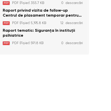
Temporar pentru Persoane cu
PDF (Fișier) 355.7 KB
0 descarcări
PDF
Dizabilități (Adulte) din s. Brînzeni, r.
Edineț, din data de 25 mai 2026
Raport privind vizita de follow-up
Centrul de plasament temporar pentru
persoanele cu dizabilități (adulte)
PDF (Fișier) 5,195.8 KB
12 descarcări
PDF
Bădiceni, Soroca (11 iunie 2026)
Raport tematic: Siguranța în instituții
psihiatrice
PDF (Fișier) 591.8 KB
0 descarcări
PDF