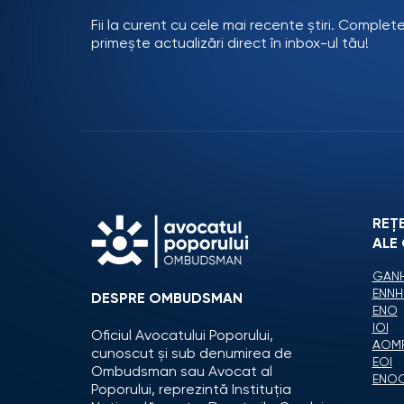
Fii la curent cu cele mai recente știri. Complet
primește actualizări direct în inbox-ul tău!
REȚ
ALE
GANH
ENNH
DESPRE OMBUDSMAN
ENO
IOI
Oficiul Avocatului Poporului,
AOM
cunoscut și sub denumirea de
EOI
Ombudsman sau Avocat al
ENO
Poporului, reprezintă Instituția