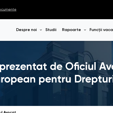
ocumente
Despre noi
Studii
Rapoarte
Funcții vac
Deschide meniul
Deschide me
 prezentat de Oficiul A
uropean pentru Dreptur
Raport alternativ, prezentat de Oficiul Avocatului Poporului către Comitetul European pentru Drepturile Sociale în baza Cartei Sociale Europene (revizuite), privind posibilitatea acceptării prevederilor neacceptate de către Republica Moldova