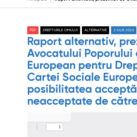
PDF
DREPTURILE OMULUI
ALTERNATIVE
2 IULIE 2026
Raport alternativ, pre
Avocatului Poporului 
European pentru Drept
Cartei Sociale Europen
posibilitatea acceptăr
neacceptate de cătr