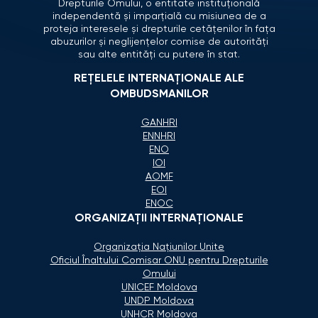
Drepturile Omului, o entitate instituțională
independentă și imparțială cu misiunea de a
proteja interesele și drepturile cetățenilor în fața
abuzurilor și neglijențelor comise de autorități
sau alte entități cu putere în stat.
REȚELELE INTERNAȚIONALE ALE
OMBUDSMANILOR
GANHRI
ENNHRI
ENO
IOI
AOMF
EOI
ENOC
ORGANIZAŢII INTERNAŢIONALE
Organizaţia Naţiunilor Unite
Oficiul Înaltului Comisar ONU pentru Drepturile
Omului
UNICEF Moldova
UNDP Moldova
UNHCR Moldova