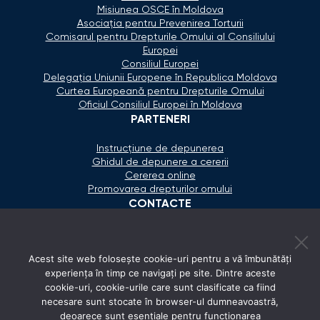
Misiunea OSCE în Moldova
Asociaţia pentru Prevenirea Torturii
Comisarul pentru Drepturile Omului al Consiliului
Europei
Consiliul Europei
Delegaţia Uniunii Europene în Republica Moldova
Curtea Europeană pentru Drepturile Omului
Oficiul Consiliul Europei în Moldova
PARTENERI
Instrucțiune de depunerea
Ghidul de depunere a cererii
Cererea online
Promovarea drepturilor omului
CONTACTE
+373 600 02 657
Acest site web folosește cookie-uri pentru a vă îmbunătăți
secretariat@ombudsman.md
experiența în timp ce navigați pe site. Dintre aceste
cookie-uri, cookie-urile care sunt clasificate ca fiind
Strada Calea Ieşilor 11/3, Chişinău
necesare sunt stocate în browser-ul dumneavoastră,
Luni - Vineri: 08:00 - 17:00
deoarece sunt esențiale pentru funcționarea