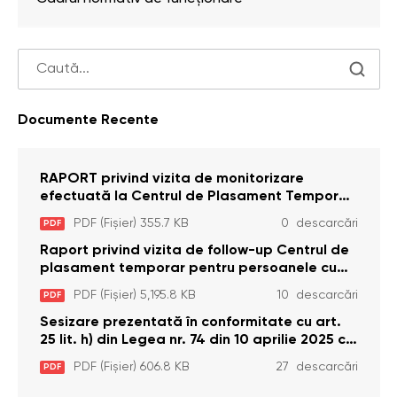
Documente Recente
RAPORT privind vizita de monitorizare
efectuată la Centrul de Plasament Temporar
pentru Persoane cu Dizabilități (Adulte) din s.
PDF (Fișier) 355.7 KB
0 descarcări
PDF
Brînzeni, r. Edineț, din data de 25 mai 2026
Raport privind vizita de follow-up Centrul de
plasament temporar pentru persoanele cu
dizabilități (adulte) Bădiceni, Soroca (11 iunie
PDF (Fișier) 5,195.8 KB
10 descarcări
PDF
2026)
Sesizare prezentată în conformitate cu art.
25 lit. h) din Legea nr. 74 din 10 aprilie 2025 cu
privire la Curtea Constituțională şi art. 26 din
PDF (Fișier) 606.8 KB
27 descarcări
PDF
Legea cu privire la Avocatul Poporului
(Ombudsmanul) nr. 52/2014