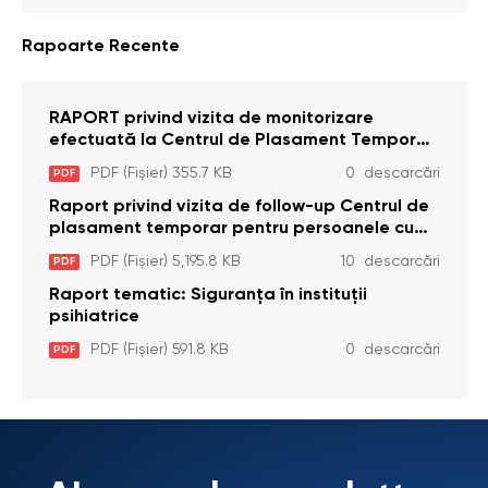
Rapoarte Recente
RAPORT privind vizita de monitorizare
efectuată la Centrul de Plasament Temporar
pentru Persoane cu Dizabilități (Adulte) din s.
PDF (Fișier) 355.7 KB
0 descarcări
PDF
Brînzeni, r. Edineț, din data de 25 mai 2026
Raport privind vizita de follow-up Centrul de
plasament temporar pentru persoanele cu
dizabilități (adulte) Bădiceni, Soroca (11 iunie
PDF (Fișier) 5,195.8 KB
10 descarcări
PDF
2026)
Raport tematic: Siguranța în instituții
psihiatrice
PDF (Fișier) 591.8 KB
0 descarcări
PDF