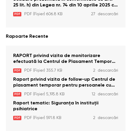
25 lit. h) din Legea nr. 74 din 10 aprilie 2025 cu
privire la Curtea Constituțională şi art. 26 din
PDF (Fișier) 606.8 KB
27 descarcări
PDF
Legea cu privire la Avocatul Poporului
(Ombudsmanul) nr. 52/2014
Rapoarte Recente
RAPORT privind vizita de monitorizare
efectuată la Centrul de Plasament Temporar
pentru Persoane cu Dizabilități (Adulte) din s.
PDF (Fișier) 355.7 KB
2 descarcări
PDF
Brînzeni, r. Edineț, din data de 25 mai 2026
Raport privind vizita de follow-up Centrul de
plasament temporar pentru persoanele cu
dizabilități (adulte) Bădiceni, Soroca (11 iunie
PDF (Fișier) 5,195.8 KB
12 descarcări
PDF
2026)
Raport tematic: Siguranța în instituții
psihiatrice
PDF (Fișier) 591.8 KB
2 descarcări
PDF