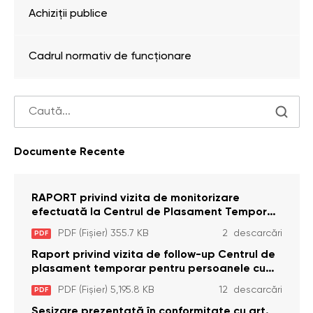
Achiziții publice
Cadrul normativ de funcționare
Documente Recente
RAPORT privind vizita de monitorizare
efectuată la Centrul de Plasament Temporar
pentru Persoane cu Dizabilități (Adulte) din s.
PDF (Fișier) 355.7 KB
2 descarcări
PDF
Brînzeni, r. Edineț, din data de 25 mai 2026
Raport privind vizita de follow-up Centrul de
plasament temporar pentru persoanele cu
dizabilități (adulte) Bădiceni, Soroca (11 iunie
PDF (Fișier) 5,195.8 KB
12 descarcări
PDF
2026)
Sesizare prezentată în conformitate cu art.