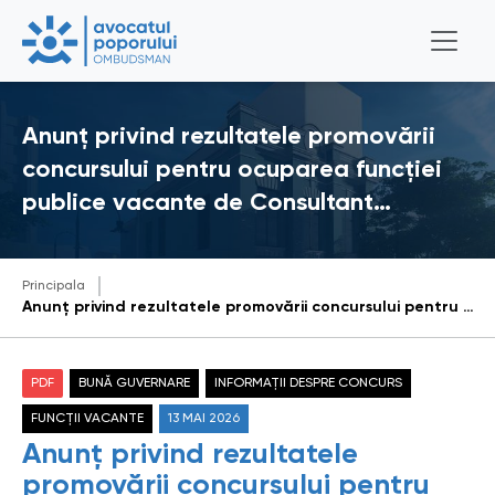
Anunț privind rezultatele promovării
concursului pentru ocuparea funcției
publice vacante de Consultant…
Principala
Anunț privind rezultatele promovării concursului pentru ocuparea funcției publice vacante de Consultant principal / Consultantă principală în cadrul Direcției prevenirea torturii
PDF
BUNĂ GUVERNARE
INFORMAȚII DESPRE CONCURS
FUNCȚII VACANTE
13 MAI 2026
Anunț privind rezultatele
promovării concursului pentru