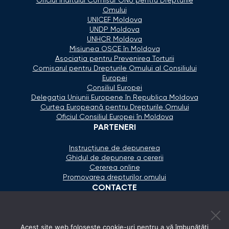
Oficiul Înaltului Comisar ONU pentru Drepturile
Omului
UNICEF Moldova
UNDP Moldova
UNHCR Moldova
Misiunea OSCE în Moldova
Asociaţia pentru Prevenirea Torturii
Comisarul pentru Drepturile Omului al Consiliului
Europei
Consiliul Europei
Delegaţia Uniunii Europene în Republica Moldova
Curtea Europeană pentru Drepturile Omului
Oficiul Consiliul Europei în Moldova
PARTENERI
Instrucțiune de depunerea
Ghidul de depunere a cererii
Cererea online
Promovarea drepturilor omului
CONTACTE
+373 600 02 657
Acest site web folosește cookie-uri pentru a vă îmbunătăți
secretariat@ombudsman.md