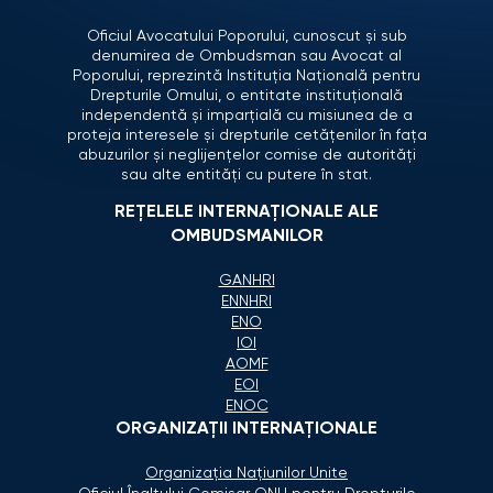
Oficiul Avocatului Poporului, cunoscut și sub
denumirea de Ombudsman sau Avocat al
Poporului, reprezintă Instituția Națională pentru
Drepturile Omului, o entitate instituțională
independentă și imparțială cu misiunea de a
proteja interesele și drepturile cetățenilor în fața
abuzurilor și neglijențelor comise de autorități
sau alte entități cu putere în stat.
REȚELELE INTERNAȚIONALE ALE
OMBUDSMANILOR
GANHRI
ENNHRI
ENO
IOI
AOMF
EOI
ENOC
ORGANIZAŢII INTERNAŢIONALE
Organizaţia Naţiunilor Unite